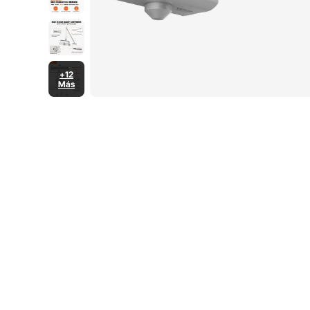
+12
Más