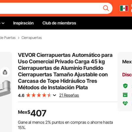
o
Inspiración
Club de miembros
de Puertas
Cierrapuertas
VEVOR Cierrapuertas Automático para
Uso Comercial Privado Carga 45 kg
Mex
Cierrapuertas de Aluminio Fundido
Cierrapuertas Tamaño Ajustable con
Disc
Carcasa de Tope Hidráulico Tres
Métodos de Instalación Plata
21 Reseñas
4.6
407
Mex$
Gane al menos
2%
puntos en compras o ahorre hasta
15%
.