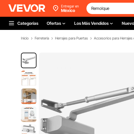
Entregar en
México
Categorías
Ofertas
Los Más Vendidos
Nuev
Inicio
Ferretería
Herrajes para Puertas
Accesorios para Herrajes 