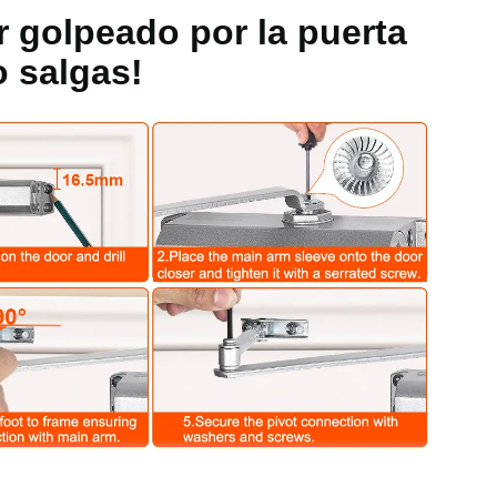
r golpeado por la puerta
ueo, válvula de barrido
 salgas!
do
98 kg
2,20 pulgadas / 144 x 60 x 56 mm