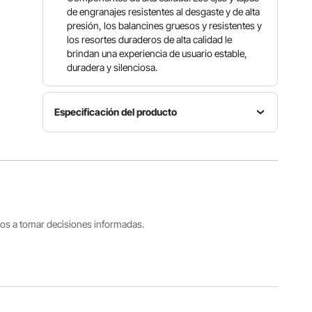
de engranajes resistentes al desgaste y de alta
presión, los balancines gruesos y resistentes y
los resortes duraderos de alta calidad le
brindan una experiencia de usuario estable,
duradera y silenciosa.
Especificación del producto
Número
Capacidad
de
de carga
Color
modelo
100 libras
Plata
D202
/ 45 kg
Funcionalidad
tros a tomar decisiones informadas.
de válvulas
Ángulo
amortiguadoras
Material
de
hidráulicas
principal
apertura
Válvula de
Aluminio
de puerta
bloqueo,
fundido
≥ 115°
válvula de
barrido