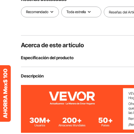
Recomendado
Toda estrella
Reseñas del Artí
Acerca de este artículo
Especificación del producto
Número de modelo
D202
Descripción
Capacidad de carga
100 libras / 45 
Color
Plata
Ángulo de apertura de puerta
≥ 115°