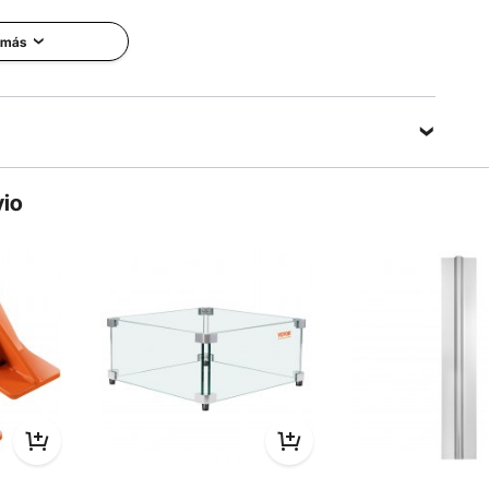
ismos de protección de seguridad. Su cierre amortiguado
to y garantiza así su seguridad. ¡Ven y cógelo!
 más
vio
 instalación paralela. Los pasos de instalación específicos
de instalación que se adapte a sus necesidades.