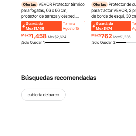
VEVOR Protector térmico
Protector de c
Ofertas
Ofertas
para fogatas, 66 x 66 cm,
para tractor VEVOR, 2 p
protector de terraza y césped,
de borde de esquí, 30 cm
deflector de calor para fogatas de
10 cm de ancho, accesor
Guardado
Termina
Guardado
Te
alta temperatura, tapete para
cucharón de acero resis
Mex$1,166
Agosto 15
Mex$474
Ag
fogatas para proteger césped,
retirar nieve, hojas y esp
1,458
762
Mex$
Mex$
Mex$2,624
Mex$1,236
almohadilla para fogatas al aire
grava, color naranja
¡Solo Quedan 1!
¡Solo Quedan 2!
libre, hogueras, leña, cuadrado
Búsquedas recomendadas
cubierta de barco
Antes del montaje, asegúrese de que el marco de la 
compre modelos de diferentes tamaños y capacida