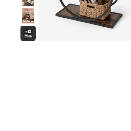
+12
Más