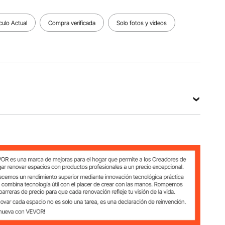
kg
hierro
negro
culo Actual
Compra verificada
Solo fotos y videos
Ver todas las especificaciones
 (por estante)
a