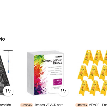
vio
, resistente al agua y duradera, nuestra mesita de noche
 Su estructura geométrica de metal le añade un toque
en decoraciones modernas, rústicas o vintage.
ntención
Lienzos VEVOR para
VEVOR - Paq
Ofertas
Ofertas