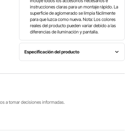
incluye todos los accesorios necesarios e
instrucciones claras para un montaje rápido. La
superficie de aglomerado se limpia fácilmente
para que luzca como nueva. Nota: Los colores
reales del producto pueden variar debido a las
diferencias de iluminación y pantalla.
Especificación del producto
Número
Capacidad
de
de carga
Material
modelo
45
Hierro y
del
libras/20
madera
artículo
kg (por
ZH642
estante)
tros a tomar decisiones informadas.
Color de
acabado
Peso
Estructura
Veta de
neto
del
madera
16,8
producto
marrón +
libras/7,64
3 niveles
Tubos de