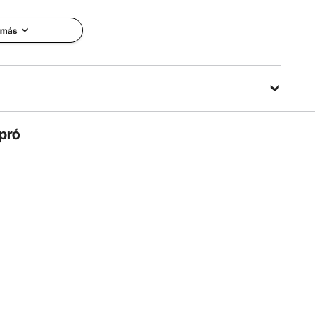
cio y aportando encanto a tu hogar.
 más
pró
uxiliar te permite guardar y acceder fácilmente a tus
 cargadores y cajas de pañuelos ordenados, contribuyendo
a limpio y libre de desorden.