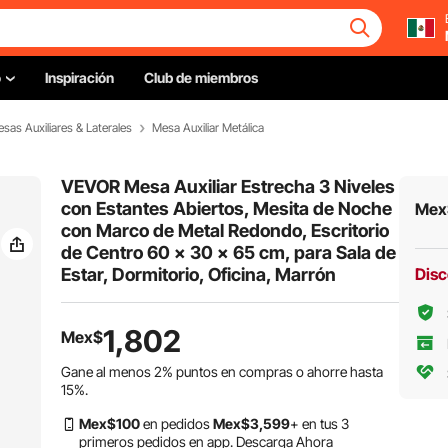
o
Inspiración
Club de miembros
sas Auxiliares & Laterales
Mesa Auxiliar Metálica
VEVOR Mesa Auxiliar Estrecha 3 Niveles
con Estantes Abiertos, Mesita de Noche
Mex
con Marco de Metal Redondo, Escritorio
de Centro 60 x 30 x 65 cm, para Sala de
Estar, Dormitorio, Oficina, Marrón
Disc
1,802
Mex$
Gane al menos
2%
puntos en compras o ahorre hasta
15%
.
Mex$
100
en pedidos
Mex$
3,599
+ en tus 3
primeros pedidos en app.
Descarga Ahora