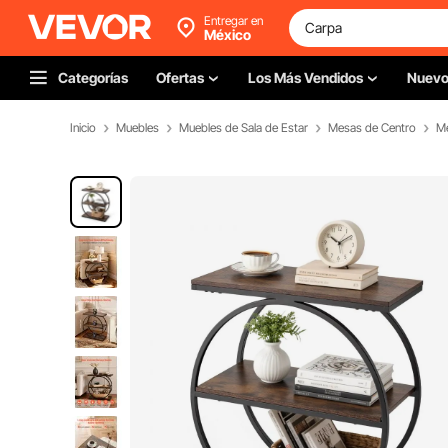
Entregar en
México
Categorías
Ofertas
Los Más Vendidos
Nuev
Inicio
Muebles
Muebles de Sala de Estar
Mesas de Centro
Me