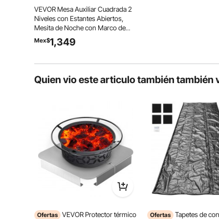
VEVOR Mesa Auxiliar Cuadrada 2
Niveles con Estantes Abiertos,
Mesita de Noche con Marco de
Metal en Forma de X, Escritorio de
1,349
Mex$
Centro 45,7x45,7x51 cm, para
Sala de Estar, Dormitorio, Oficina,
Marrón
Quien vio este articulo también también 
Con una superficie clásica de vetas de madera natural
se mantiene como nueva con un mínimo de cuidado.
industrial, integrándose a la perfección 
VEVOR Protector térmico
Tapetes de co
Ofertas
Ofertas