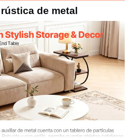
 rústica de metal
 marrón + Tubos de hierro negro
4 kg
25,6 pulgadas / 60 x 30 x 65 cm
 auxiliar de metal cuenta con un tablero de partículas
 Robusta y con estilo, permite guardar objetos cotidianos