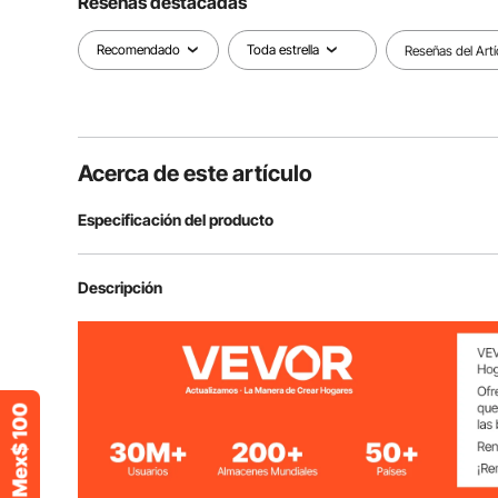
Reseñas destacadas
Recomendado
Toda estrella
Reseñas del Artí
Acerca de este artículo
Especificación del producto
Número de modelo del artículo
ZH642
Descripción
Capacidad de carga
45 libras/20 kg
Material
Hierro y mader
Estructura del producto
3 niveles