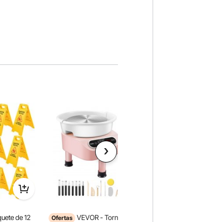
uete de 12
VEVOR - Torno de
Cinta de tracción de
Ofertas