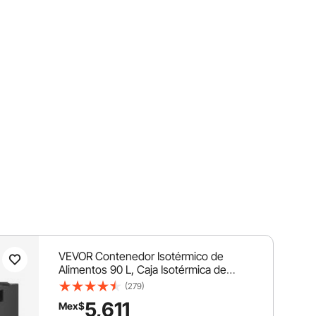
VEVOR Contenedor Isotérmico de
Alimentos 90 L, Caja Isotérmica de
LLDPE No Eléctrico, con Ruedas y
(279)
Cierre de Acero Inoxidable 304, para
5,611
Mex$
Bandejas de Varios Tamaños (NO