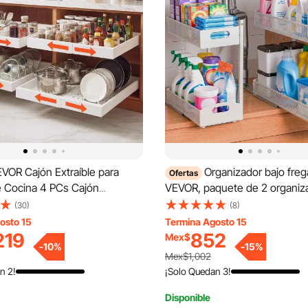
VOR Cajón Extraíble para
Organizador bajo fre
Ofertas
e Cocina 4 PCs Cajón
VEVOR, paquete de 2 organiz
co Blanco, Ancho Expandible
extraíbles de 2 niveles con aj
(30)
(8)
cm, Profundidad de 52 cm,
altura de 4 niveles, estante d
osto 15
Termina Agosto 15
 por Nivel, Con Tiras
de metal, organizadores y
219
852
Mex$
-
10
%
-
15
%
 Nano, Para Despensa de
almacenamiento multiusos pa
Mex$1,002
cocina, blanco
n 2!
¡Solo Quedan 3!
Disponible