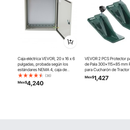
Caja eléctrica VEVOR, 20 x 16 x 6
VEVOR 2 PCS Protector p
pulgadas, probada según los
de Pala 300x115x85 mm P
estándares NEMA 4, caja de
para Cucharón de Tractor
conexiones con bisagras de acero
Protección de Cazo de Re
(36)
1,427
Mex$
al carbono laminado en frío IP65
Acero Protector de Borde 
4,240
Mex$
impermeable y prueba de polvo
Espesor 10 mm para Quita
para uso e
Nieves