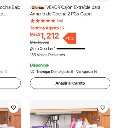
ocina Bajo
VEVOR Cajón Extraíble para
Ofertas
te
Armario de Cocina 2 PCs Cajón
stente,
Telescópico Negro, Ancho Expandible
(30)
46x542
de 31-48 cm, Profundidad de 52 cm,
Termina Agosto 15
Carga 9 kg por Nivel, Con Tiras
1,212
Mex$
-
11
%
itivos
Adhesivas Nano, Para Despensa de
Mex$1,362
Cocina
¡Solo Quedan 1!
156 Vistas Recientes
Disponible
to 14
Entrega:
Dom.Agosto 9 - Vie.Agosto 14
Añadir al Carrito