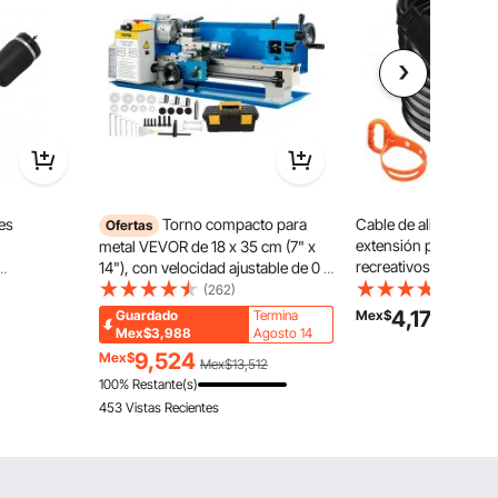
es
Torno compacto para
Cable de alimentació
Ofertas
extensión para vehíc
metal VEVOR de 18 x 35 cm (7" x
recreativos de 36 pie
14"), con velocidad ajustable de 0 a
amperios de servici
des Benz
2500 RPM y mandril de 3
(262)
(533)
conector moldeado y 
DS (2005-
mordazas de 10 cm (4"), ideal para
4,179
Guardado
Termina
Mex$
250V
emplazo
metalurgia, diseño de sobremesa
Mex$3,988
Agosto 14
206113
para proyectos de torneado de
9,524
Mex$
Mex$13,512
13
metal.
100% Restante(s)
453 Vistas Recientes