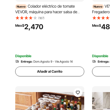
Colador eléctrico de tomate
VE
Nuevo
Nuevo
VEVOR, máquina para hacer salsa de
Fregadero 
tomate de 500 W, colador de alimentos
Extraíble,
(187)
y máquina para hacer salsa de 2,2
Deslizami
2,470
48
Mex$
Mex$
kg/minuto, molinillo de alimentos con
Plateado, 
motor de cobre puro y función de
Utensilios,
reversa para salsa de tomate, fresa y
arándano.
Disponible
Disponible
Entrega:
Dom.Agosto 9 - Vie.Agosto 14
Entrega:
Añadir al Carrito