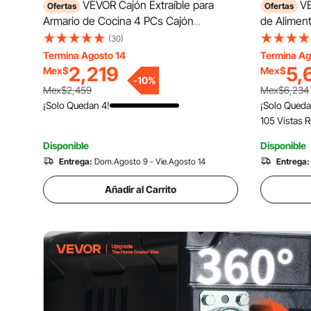
VEVOR Cajón Extraíble para
VE
Ofertas
Ofertas
Armario de Cocina 4 PCs Cajón
de Aliment
Telescópico Negro, Ancho Expandible
LLDPE No E
(30)
de 31-48 cm, Profundidad de 52 cm,
de Acero I
Termina Agosto 14
Termina Ag
Carga 9 kg por Nivel, Con Tiras
de Varios 
2,219
5,
Mex$
Mex$
-
10
%
Adhesivas Nano, Para Despensa de
Banquete
Mex$2,459
Mex$6,234
Cocina
¡Solo Quedan 4!
¡Solo Queda
105 Vistas 
Disponible
Disponible
Entrega:
Dom.Agosto 9 - Vie.Agosto 14
Entrega:
Añadir al Carrito