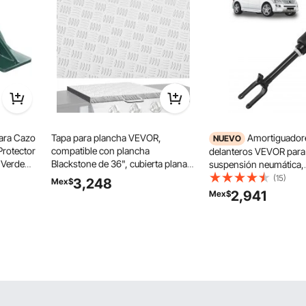
ara Cazo
Tapa para plancha VEVOR,
Amortiguador
NUEVO
rotector
compatible con plancha
delanteros VEVOR para
 Verde
Blackstone de 36", cubierta plana
suspensión neumática,
tropala
de acero con placa de diamante de
compatibles con Merce
(15)
3,248
Mex$
de Pala
aluminio, resistente al agua y con
W164 delanteros sin A
2,941
Mex$
r Hojas
asa resistente al calor.
2011) GL350 GL450, re
para 1643204513 1643
1643204313 16432044
1643204613