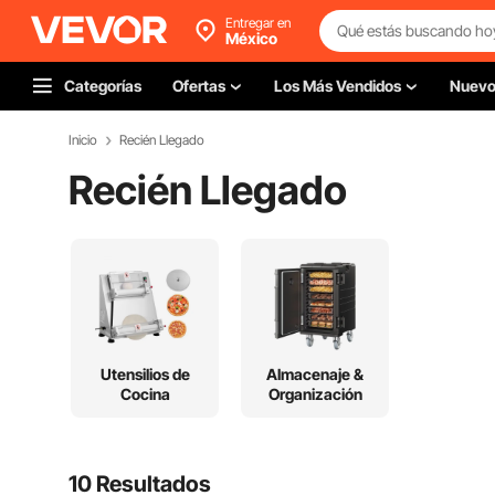
Entregar en
México
Categorías
Ofertas
Los Más Vendidos
Nuev
Inicio
Recién Llegado
Recién Llegado
Utensilios de
Almacenaje &
Cocina
Organización
10 Resultados