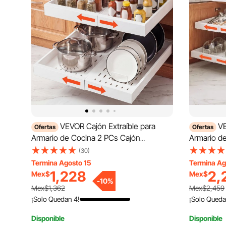
VEVOR Cajón Extraíble para
VE
Ofertas
Ofertas
Armario de Cocina 2 PCs Cajón
Armario d
Telescópico Blanco, Ancho Expandible
Telescópi
(30)
de 31-48 cm, Profundidad de 52 cm,
de 31-48 
Termina Agosto 15
Termina Ag
Carga 9 kg por Nivel, Con Tiras
Carga 9 kg
1,228
2,
Mex$
Mex$
-
10
%
Adhesivas Nano, Para Despensa de
Adhesivas
Mex$1,362
Mex$2,459
Cocina
Cocina
¡Solo Quedan 4!
¡Solo Queda
Disponible
Disponible