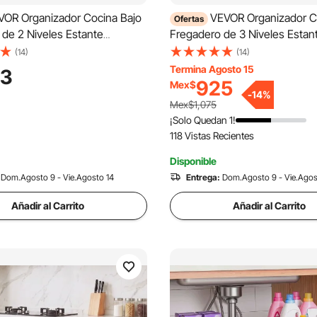
VOR Organizador Cocina Bajo
VEVOR Organizador C
Ofertas
de 2 Niveles Estante
Fregadero de 3 Niveles Estan
 Cesta de Metal Resistente,
Extraíble, Cesta de Metal Resi
(14)
(14)
ento Suave, 215x110x265 mm,
Deslizamiento Suave, 533x1
Termina Agosto 15
3
Para Especias, Condimentos,
mm, Plateado, Para Especias,
925
Mex$
-
14
%
 Aperitivos
Condimentos, Utensilios, Aper
Mex$1,075
¡Solo Quedan 1!
118 Vistas Recientes
Disponible
Dom.Agosto 9 - Vie.Agosto 14
Entrega:
Dom.Agosto 9 - Vie.Agos
Añadir al Carrito
Añadir al Carrito