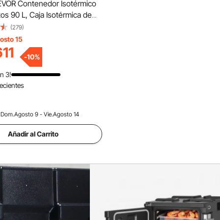
VOR Contenedor Isotérmico
os 90 L, Caja Isotérmica de
léctrico, con Ruedas y Cierre
(279)
noxidable 304, para Bandejas
osto 15
Tamaños (NO Incluidas), para
611
-
10
%
s
n 3!
Recientes
Dom.Agosto 9 - Vie.Agosto 14
Añadir al Carrito