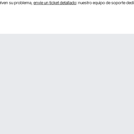
uelven su problema,
envíe un ticket detallado
: nuestro equipo de soporte de
Orde
quiry. 110V voltage.