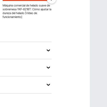
Máquina comercial de helado suave de
Máquina comercial de helado suave de
sobremesa YKF-8218T: Cómo ajustar la
sobremesa YKF-8218T: Proceso de
dureza del helado [Vídeo de
producción y precauciones [Vídeo de
funcionamiento]
funcionamiento]
z una pregunta