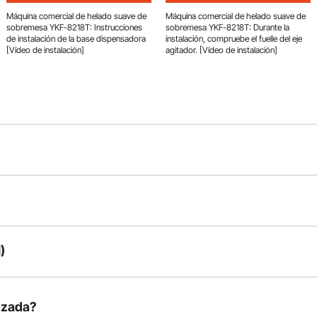
Máquina comercial de helado suave de
Máquina comercial de helado suave de
sobremesa YKF-8218T: Instrucciones
sobremesa YKF-8218T: Durante la
de instalación de la base dispensadora
instalación, compruebe el fuelle del eje
[Vídeo de instalación]
agitador. [Vídeo de instalación]
)
Ha
nzada?