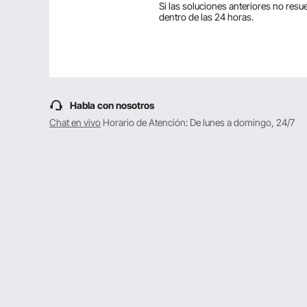
Si las soluciones anteriores no res
Mostrando
1-1
de
1
dentro de las 24 horas.
P:
Es 110v. O es 220
Responde esta pregunta
R:
Dear Customer, Thanks for your in
Por vevor
en En. 11, 2026
Habla con nosotros
Útil
?
0
Chat en vivo
Horario de Atención: De lunes a domingo, 24/7