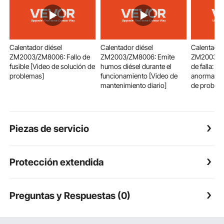
Calentador diésel
Calentador diésel
Calentador
ZM2003/ZM8006: Fallo de
ZM2003/ZM8006: Emite
ZM2003/Z
fusible [Video de solución de
humos diésel durante el
de falla: E-
problemas]
funcionamiento [Video de
anormal [V
mantenimiento diario]
de proble
Piezas de servicio
Protección extendida
Preguntas y Respuestas (0)