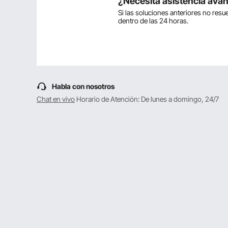
¿Necesita asistencia ava
Si las soluciones anteriores no res
dentro de las 24 horas.
Haz la primera pregunta
Habla con nosotros
Chat en vivo
Horario de Atención: De lunes a domingo, 24/7