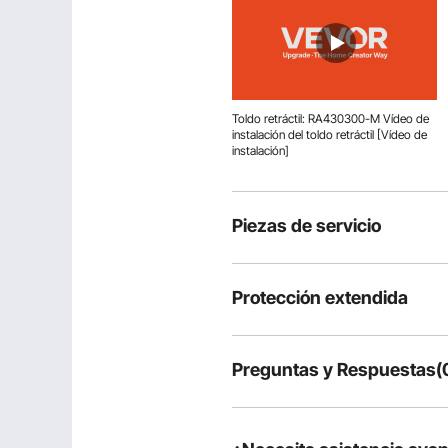
Toldo retráctil: RA430300-M Vídeo de
instalación del toldo retráctil [Vídeo de
instalación]
Piezas de servicio
Protección extendida
Preguntas y Respuestas(
Preguntas típicas sobre productos
¿Es duradero el producto?