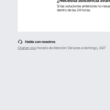
¿Necesita asistencia ava
Si las soluciones anteriores no res
dentro de las 24 horas.
Haz la primera pregunta
Habla con nosotros
Chat en vivo
Horario de Atención: De lunes a domingo, 24/7