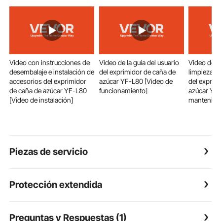
Video con instrucciones de
Video de la guía del usuario
Video de i
desembalaje e instalación de
del exprimidor de caña de
limpieza y
accesorios del exprimidor
azúcar YF-L80 [Video de
del exprim
de caña de azúcar YF-L80
funcionamiento]
azúcar YF-
[Video de instalación]
mantenimie
Piezas de servicio
Protección extendida
Preguntas y Respuestas (1)