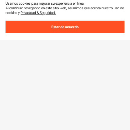
Usamos cookies para mejorar su experiencia en línea.
Al continuar navegando en este sitio web, asumimos que acepta nuestro uso de
cookies y
Privacidad & Seguridad.
Estar de acuerdo
Suscríbete a nuestro boletín.
Dirección de correo electrónico
Suscribirte
Si haces clic en el
suscribirte
botón,estás de acuerdo con nuestra
Política de Privacidad y Cookies
.