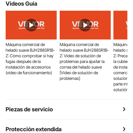
Videos Guía
Máquina comercial de
Máquina comercial de
Máquina c
helado suave BJH288SR1B-
helado suave BJH288SR1B-
helado su
Z: Cómo comprobar si hay
Z: Video de solución de
Z: Precauci
fugas después de la
problemas para ajustar la
la cubierta
instalación de accesorios
correa del helado suave
de instala
(vídeo de funcionamiento)
[Video de solución de
comercial 
problemas]
soluciones
parte infer
solución d
Piezas de servicio
Protección extendida