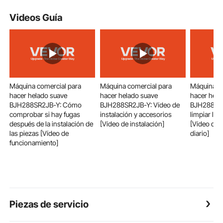
Videos Guía
Máquina comercial para
Máquina comercial para
Máquina co
hacer helado suave
hacer helado suave
hacer hela
BJH288SR2JB-Y: Cómo
BJH288SR2JB-Y: Vídeo de
BJH288SR
comprobar si hay fugas
instalación y accesorios
limpiar la
después de la instalación de
[Vídeo de instalación]
[Vídeo de 
las piezas [Vídeo de
diario]
funcionamiento]
Piezas de servicio