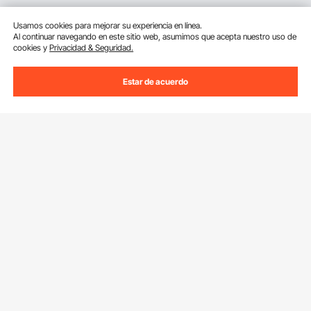
Usamos cookies para mejorar su experiencia en línea.
Al continuar navegando en este sitio web, asumimos que acepta nuestro uso de
cookies y
Privacidad & Seguridad.
Estar de acuerdo
Suscríbete a nuestro boletín.
Dirección de correo electrónico
Suscribirte
Si haces clic en el
suscribirte
botón,estás de acuerdo con nuestra
Política de Privacidad y Cookies
.