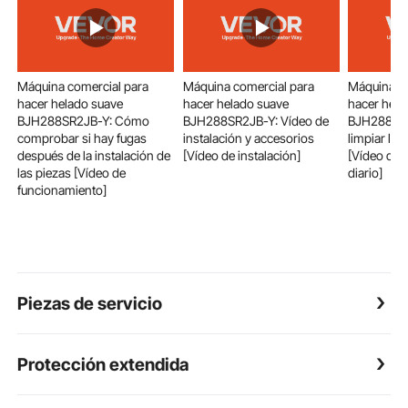
Máquina comercial para
Máquina comercial para
Máquina co
hacer helado suave
hacer helado suave
hacer hela
BJH288SR2JB-Y: Cómo
BJH288SR2JB-Y: Vídeo de
BJH288SR
comprobar si hay fugas
instalación y accesorios
limpiar la
después de la instalación de
[Vídeo de instalación]
[Vídeo de 
las piezas [Vídeo de
diario]
funcionamiento]
Piezas de servicio
Protección extendida