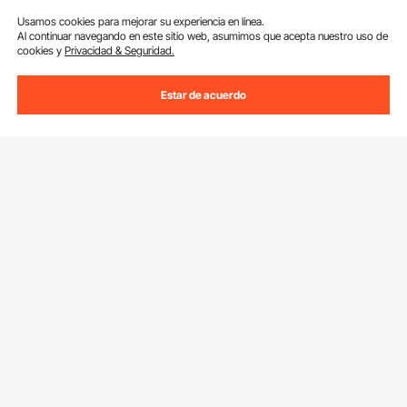
Usamos cookies para mejorar su experiencia en línea.
Al continuar navegando en este sitio web, asumimos que acepta nuestro uso de
cookies y
Privacidad & Seguridad.
Estar de acuerdo
Suscríbete a nuestro boletín.
Dirección de correo electrónico
Suscribirte
Si haces clic en el
suscribirte
botón,estás de acuerdo con nuestra
Política de Privacidad y Cookies
.