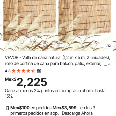
1/12
VEVOR - Valla de caña natural (1,2 m x 5 m, 2 unidades),
rollo de cortina de caña para balcón, patio, exterior,
...
decorativa, divisor de jardín, panel de privacidad
59
4.3
2,225
Mex$
Gane al menos
2%
puntos en compras o ahorre hasta
15%
.
Mex$
100
en pedidos
Mex$
3,599
+ en tus 3
primeros pedidos en app.
Descarga Ahora