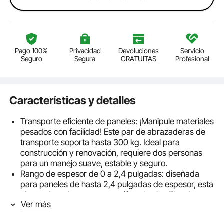
Pago 100%
Privacidad
Devoluciones
Servicio
Seguro
Segura
GRATUITAS
Profesional
Características y detalles
Transporte eficiente de paneles: ¡Manipule materiales
pesados con facilidad! Este par de abrazaderas de
transporte soporta hasta 300 kg. Ideal para
construcción y renovación, requiere dos personas
para un manejo suave, estable y seguro.
Rango de espesor de 0 a 2,4 pulgadas: diseñada
para paneles de hasta 2,4 pulgadas de espesor, esta
abrazadera de transporte utiliza almohadillas de
Ver más
goma antideslizantes para garantizar un agarre firme
y evitar deslizamientos, lo que hace que el transporte