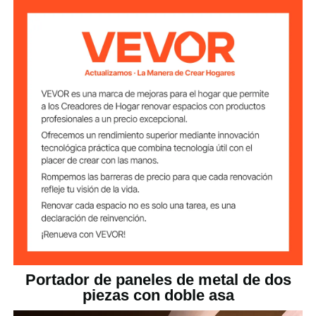
Capacidad de
660 lb / 299,4 kg
peso nominal de
dos abrazaderas
Rango de espesor
0-2,36 pulg. / 0-60 mm
de abrazadera
simple
Abrazadera de aleación de
aluminio + Almohadilla de
goma antideslizante + Brazo
Material principal
de mango de acero +
Empuñadura suave de goma
Naranja + Negro + Blanco
Color
11,9 lbs / 5,4 kg (para 2
Peso del producto
piezas)
Portador de paneles de metal de dos
piezas con doble asa
11 x 4,7 x 7,5 pulgadas / 280
Dimensiones del