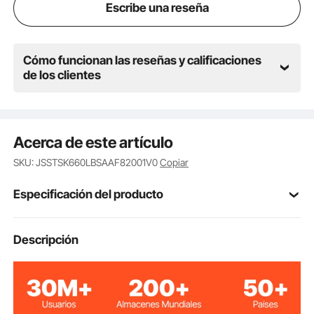
Escribe una reseña
Cómo funcionan las reseñas y calificaciones
de los clientes
Acerca de este artículo
SKU: JSSTSK660LBSAAF82001V0
Copiar
Especificación del producto
Número de
Descripción
GCC-1
modelo del
artículo
Cantidad de
2
piezas