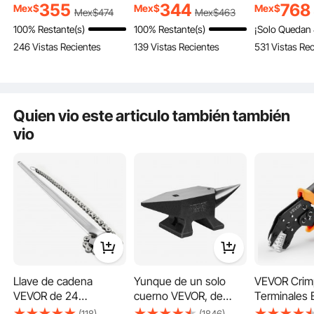
Sonora a Detectar
definición y alarma de
Agujeros en
355
344
768
Mex$
Mex$
Mex$
Mex$
474
Mex$
463
Vigas de Madera y
audio, para el centro y
con Broca d
100% Restante(s)
100% Restante(s)
¡Solo Quedan 
Metálicas, Cables
borde de metal, cables
Herramienta
246 Vistas Recientes
139 Vistas Recientes
531 Vistas Re
Eléctricos, Naranja, 170
de CA, vigas y
Carpintería 
x 72 x 37 mm
tuberías, color negro.
de Muebles
Quien vio este articulo también también
vio
Llave de cadena
Yunque de un solo
VEVOR Crim
VEVOR de 24
cuerno VEVOR, de
Terminales E
pulgadas, llave para
acero fundido de 22 lb,
0,25-4 mm²,
(118)
(1846)