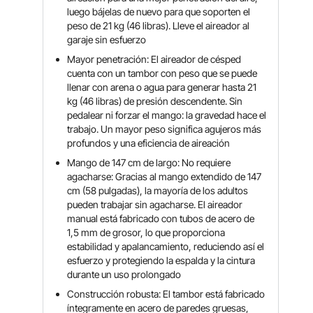
luego bájelas de nuevo para que soporten el
peso de 21 kg (46 libras). Lleve el aireador al
garaje sin esfuerzo
Mayor penetración: El aireador de césped
cuenta con un tambor con peso que se puede
llenar con arena o agua para generar hasta 21
kg (46 libras) de presión descendente. Sin
pedalear ni forzar el mango: la gravedad hace el
trabajo. Un mayor peso significa agujeros más
profundos y una eficiencia de aireación
Mango de 147 cm de largo: No requiere
agacharse: Gracias al mango extendido de 147
cm (58 pulgadas), la mayoría de los adultos
pueden trabajar sin agacharse. El aireador
manual está fabricado con tubos de acero de
1,5 mm de grosor, lo que proporciona
estabilidad y apalancamiento, reduciendo así el
esfuerzo y protegiendo la espalda y la cintura
durante un uso prolongado
Construcción robusta: El tambor está fabricado
íntegramente en acero de paredes gruesas,