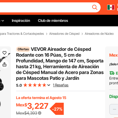
o
Inspiración
Club de miembros
 para Tractores & Cortacéspedes
Aireadores de Césped
Aireadores de Núcleo
VEVOR Aireador de Césped
Ofertas
Rodante con 16 Púas, 5 cm de
Mex
Profundidad, Mango de 147 cm, Soporta
¡Solo
hasta 21 kg, Herramienta de Aireación
de Césped Manual de Acero para Zonas
E
para Mascotas Patio y Jardín
Entre
pron
1 Reseñas
5.0
Disp
La oferta termina el Agosto 15
3,227
Mex$
-
27
%
Mex$4,393