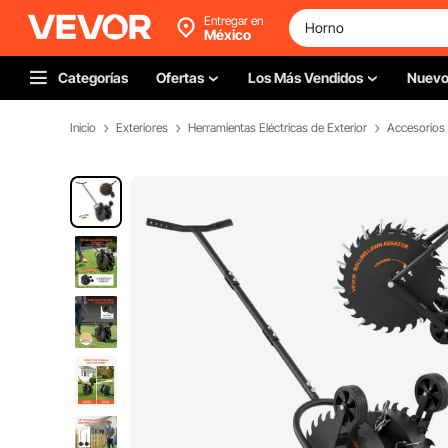
Entregar en
México
Categorías
Ofertas
Los Más Vendidos
Nuev
Inicio
Exteriores
Herramientas Eléctricas de Exterior
Accesorios