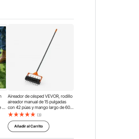
n
Aireador de césped VEVOR, rodillo
aireador manual de 15 pulgadas
e 58
con 42 púas y mango largo de 60
pulgadas, tambor rellenable para
(3)
mayor peso, penetrador de suelo
nas
de césped de alta resistencia para
Añadir al Carrito
suelos compactados de jardín y
patio.