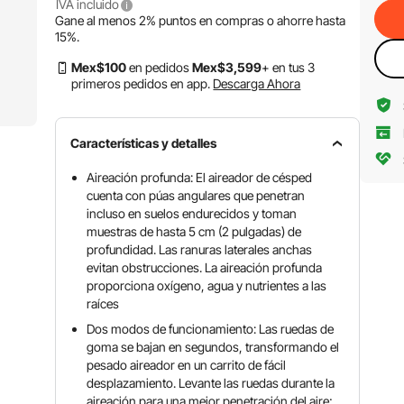
IVA incluido
Gane al menos
2%
puntos en compras o ahorre hasta
15%
.
Mex$
100
en pedidos
Mex$
3,599
+ en tus 3
primeros pedidos en app.
Descarga Ahora
Características y detalles
Aireación profunda: El aireador de césped
cuenta con púas angulares que penetran
incluso en suelos endurecidos y toman
muestras de hasta 5 cm (2 pulgadas) de
profundidad. Las ranuras laterales anchas
evitan obstrucciones. La aireación profunda
proporciona oxígeno, agua y nutrientes a las
raíces
Dos modos de funcionamiento: Las ruedas de
goma se bajan en segundos, transformando el
pesado aireador en un carrito de fácil
desplazamiento. Levante las ruedas durante la
aireación para una mejor penetración del aire;