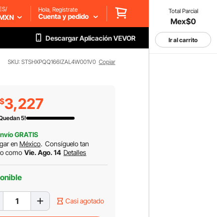
ES/
Hola, Regístrate
Total Parcial
Cuenta y pedido
MXN
Mex$0
Descargar Aplicación VEVOR
Ir al carrito
SKU: STSHXPQQ166IZAL4W001V0
Copiar
3,227
$
 Quedan 5!
nvío GRATIS
gar en
México
.
Consíguelo tan
to como
Vie. Ago. 14
Detalles
onible
Casi agotado