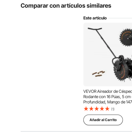
Comparar con artículos similares
¿Es duradero el producto?
Este artículo
Haz la primera pregunta
Nuestro aireador de césped cuenta con un tambor d
fácilmente incluso en suelos duros. Las púas de libe
eficiencia, permitiéndole c
VEVOR Aireador de Céspe
Rodante con 16 Púas, 5 cm
Profundidad, Mango de 147
Soporta hasta 21 kg, Herra
(1)
de Aireación de Césped Ma
Acero para Zonas para Ma
Añadir al Carrito
Patio y Jardín