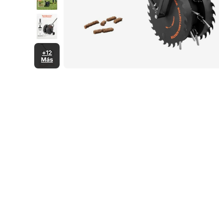
+12
Más