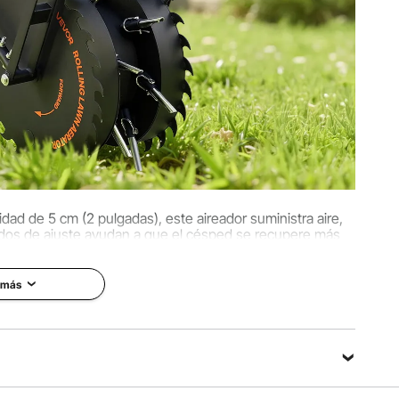
ad de 5 cm (2 pulgadas), este aireador suministra aire,
odos de ajuste ayudan a que el césped se recupere más
ezca más sano.
 más