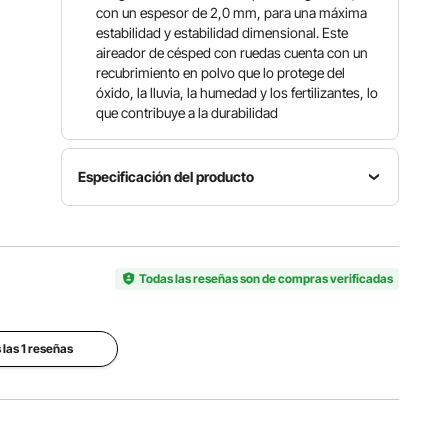
con un espesor de 2,0 mm, para una máxima
estabilidad y estabilidad dimensional. Este
aireador de césped con ruedas cuenta con un
recubrimiento en polvo que lo protege del
óxido, la lluvia, la humedad y los fertilizantes, lo
que contribuye a la durabilidad
Especificación del producto
Número
Longitud
Profundidad
de
del
de
modelo
mango
ventilación
del
Todas las reseñas son de compras verificadas
57,87
2
producto
pulgadas /
pulgadas /
TI-038
147 cm
50 mm
 las 1 reseñas
Material
Capacidad
principal
Peso
de llenado
Hierro
neto
de arena
con
36,59
46,30
superficie
libras /
libras / 21