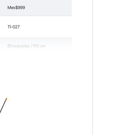
Mex$999
TI-027
60 pulgadas / 152 cm
Hierro con acabado en polvo.
12,02 libras / 5,45 kg
70,47 × 16,14 × 7,68 pulgadas /
1790 × 410 × 195 mm