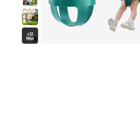
+12
Más