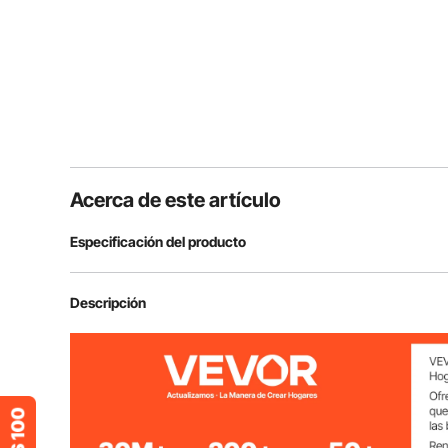
Acerca de este artículo
Especificación del producto
Número de modelo
TL18B-12
Descripción
Capacidad máxima de peso
150 lb/68 kg
Rango de edad
36+ meses