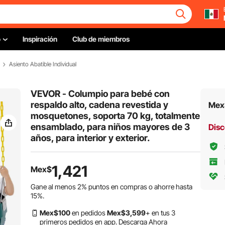
o
Inspiración
Club de miembros
Asiento Abatible Individual
VEVOR - Columpio para bebé con
respaldo alto, cadena revestida y
Mex
mosquetones, soporta 70 kg, totalmente
ensamblado, para niños mayores de 3
Disc
años, para interior y exterior.
1,421
Mex$
Gane al menos
2%
puntos en compras o ahorre hasta
15%
.
Mex$
100
en pedidos
Mex$
3,599
+ en tus 3
primeros pedidos en app.
Descarga Ahora