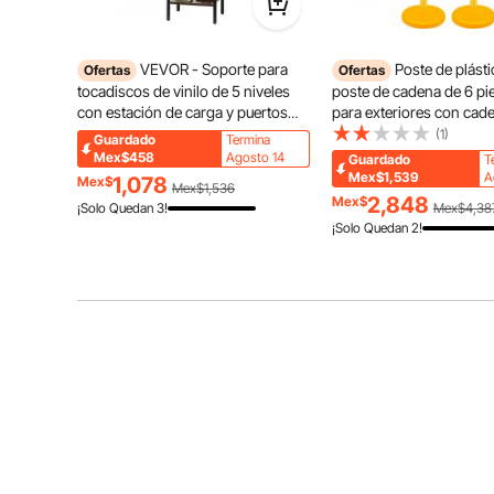
VEVOR - Soporte para
Poste de plást
Ofertas
Ofertas
tocadiscos de vinilo de 5 niveles
poste de cadena de 6 pi
con estación de carga y puertos
para exteriores con cad
USB, soporte para tocadiscos con
39,5 pulgadas de largo, 
(1)
Guardado
Termina
estante para exhibir discos para
control de multitudes de 
Mex$458
Agosto 14
Guardado
T
El asiento de columpio con respaldo alto y forma 
sala de estar y dormitorio, color
PE para advertencia/con
Mex$1,539
A
1,078
Mex$
Mex$1,536
balancea. Los ganchos de seguridad de acero galvaniz
negro
multitudes en restaurant
2,848
Mex$
¡Solo Quedan 3!
Mex$4,38
resistenc
supermercados, exposic
¡Solo Quedan 2!
centros comerciales