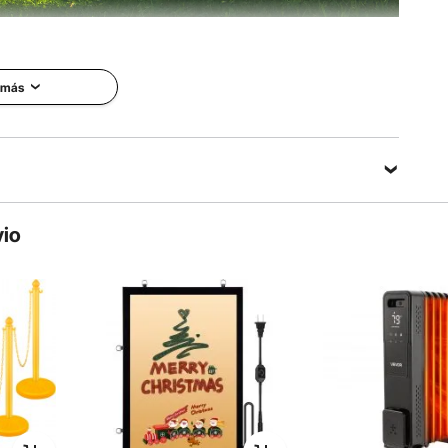
espaldo alto que brinda un soporte total y brinda una
ente el movimiento hacia adelante, hacia atrás y hacia los
disfrute de un tiempo de juego sin fin.
 más
vio