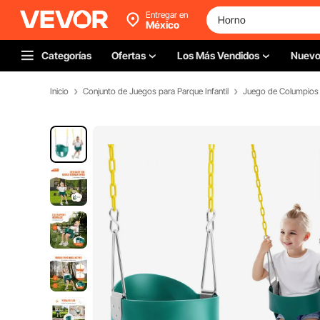
Entregar en
México
Categorías
Ofertas
Los Más Vendidos
Nuev
Inicio
Conjunto de Juegos para Parque Infantil
Juego de Columpios