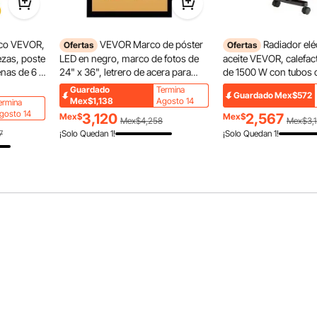
ico VEVOR,
VEVOR Marco de póster
Radiador elé
Ofertas
Ofertas
ezas, poste
LED en negro, marco de fotos de
aceite VEVOR, calefac
enas de 6 x
24" x 36", letrero de acera para
de 1500 W con tubos c
barrera de
exhibición publicitaria, marco de
dobles en forma de U,
Guardado
Termina
Guardado
Mex$572
plástico
aluminio con retroiluminación caja
contra sobrecalentami
Mex$1,138
Agosto 14
ermina
de cubo mejora el soporte y la seguridad mientras se
trol de
de luz LED, formatos horizontal y
niveles de calor, temp
gosto 14
3,120
2,567
Mex$
Mex$
Mex$4,258
Mex$3,
ado son resistentes al óxido y la corrosión y tienen una
es,
vertical para pared, individual
24 h, ruedas flexibles
7
¡Solo Quedan 1!
¡Solo Quedan 1!
ia mejorada.
iones,
distancia para interior
negro