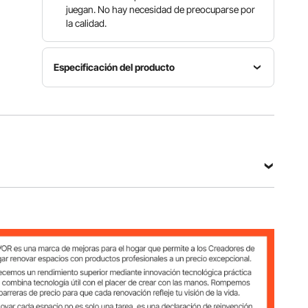
juegan. No hay necesidad de preocuparse por
la calidad.
Especificación del producto
Capacidad
Número
Rango de
máxima
de
edad
de peso
modelo
36+
150 lb/68
TL18B-12
meses
kg
Material
Longitud
Material
de la
30,9
del
cadena
pulgs/785
asiento
Hierro
mm
EVA
galvaniza
do
Ver todas las especificaciones