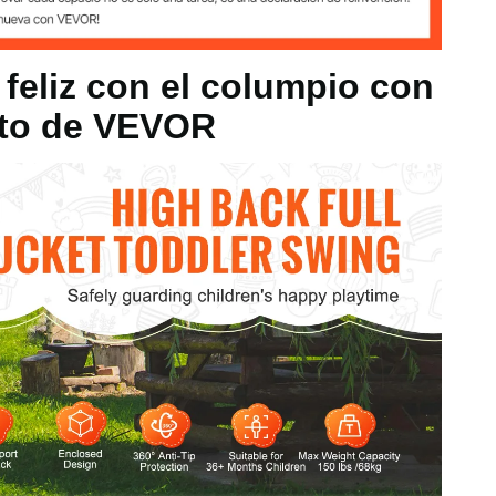
5 mm
 feliz con el columpio con
lto de VEVOR
zado
kg
x 11,61 pulgs/32 x 34 x 29,5 cm (sin cadena)