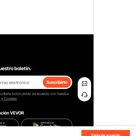
uestro boletín.
Suscribirte
cribirte
botón,estás de acuerdo con nuestra
d y Cookies
.
cación VEVOR
Estás de acuerdo