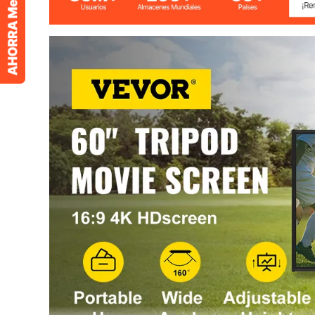
Diagonal
152,4 cm / 60"
Relación de Aspecto
16
Resolución de Pantalla
4K HD
Ángulo de Visión
160 grados
Tipo de Soporte
Trípode
Área de Imagen (Ancho x Alto)
52,4" x 29,9" 
Altura del Soporte
78,7"-98,4" / 
Peso del Producto
14,3 libras / 6,