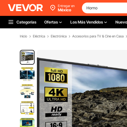
Entregar en
México
Categorías
Ofertas
Los Más Vendidos
Nuev
Inicio
Eléctrica
Electrónica
Accesorios para TV & Cine en Casa