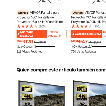
Imágenes V
Pantalla Gr
VEVOR Pantalla para
VEVOR Pantall
Ofertas
Ofertas
Ajuste de A
Proyector 100" Pantalla de
Proyector 110" Pantalla 
Configuraci
Proyector 16:9 4K HD Pantalla de
Proyector 16:9 4K HD Pan
Proyector con Trípode Altura
Proyector con Trípode A
(905)
(905)
Ajustable 200-250 cm Pantalla
Ajustable 200 - 250 cm 
Guardado
Termina
Te
Guardado
Mex$162
Proyector Portátil 227x127 cm para
Grados 244 x 137 cm par
Mex$202
Agosto 15
Ag
Cine en Casa Presentación
Casa, una Sala Multimed
929
947
Mex$
Mex$
Mex$1,131
Mex$1,109
¡Solo Quedan 4!
100% Restante(s)
226 Vistas Recientes
760 Vistas Recientes
Quien compró este articulo también com