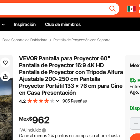
o
Inspiración
Club de miembros
Base Soporte de Dobladora
Pantalla de Proyección con Soporte
VEVOR Pantalla para Proyector 60"
Pantalla de Proyector 16:9 4K HD
Mex
Pantalla de Proyector con Trípode Altura
Ajustable 200-250 cm Pantalla
E
Proyector Portátil 133 x 76 cm para Cine
Entre
en Casa Presentación
Ago. 
905 Reseñas
4.2
Disp
962
Mex$
IVA incluido
Gane al menos
2%
puntos en compras o ahorre hasta