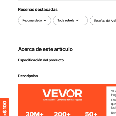
Reseñas destacadas
Recomendado
Toda estrella
Reseñas del Artí
Acerca de este artículo
Especificación del producto
Modelo
DM-ABS-60
Descripción
Material de Pantalla
Poliéster
Material del Trípode
Aleación de Al