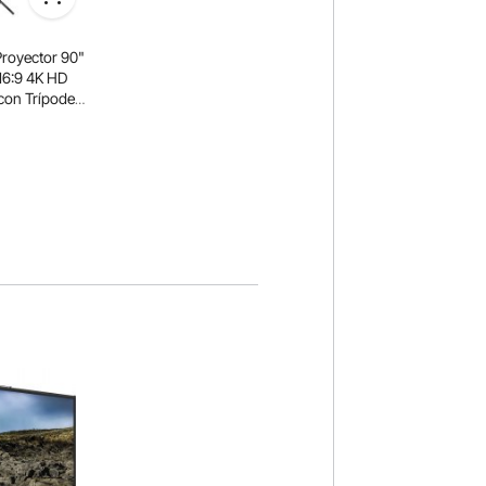
Proyector 90"
 16:9 4K HD
 con Trípode
-250 cm
tátil 200 x
Casa