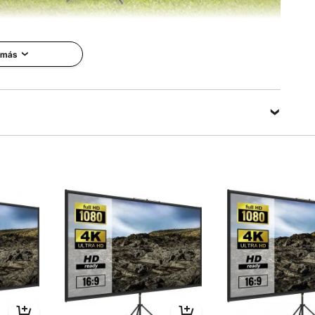
 más
royector de
0"
VEVOR es una marca profesional
especializada en equipos y
 de proyección
herramientas. Junto con miles de
HD 16:9 y ángulo de
empleados motivados, VEVOR se
ados proporciona
compromete a proporcionar a
y vívidas.
nuestros clientes equipos y
elículas, imágenes y
herramientas robustos a pagos
s más tiempo con tu
increíblemente bajos.
 El soporte de la
Actualmente, los productos de
yector se puede
VEVOR se venden en más de 200
 para satisfacer sus
países y regiones con más de 10
n un trípode de
millones de miembros en todo el
uperficie de
mundo.
ugas, esta pantalla
l para teatros en
¿Por Qué Elegir VEVOR?
onferencias, bodas e
l aire libre como
e de cine en el
Alta Calidad
Pago Más Bajo