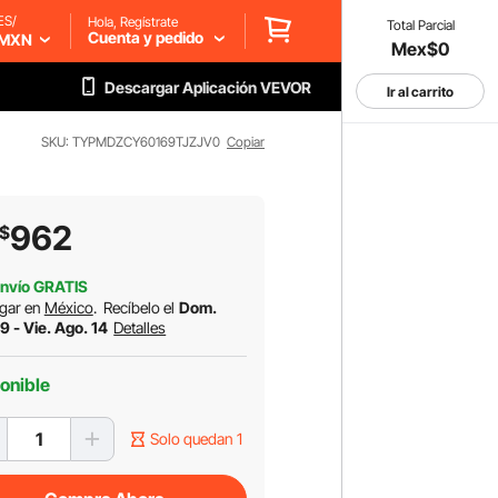
ES/
Hola, Regístrate
Total Parcial
Cuenta y pedido
MXN
Mex$0
Descargar Aplicación VEVOR
Ir al carrito
SKU: TYPMDZCY60169TJZJV0
Copiar
962
$
nvío GRATIS
gar en
México
.
Recíbelo el
Dom.
9 - Vie. Ago. 14
Detalles
onible
Solo quedan 1