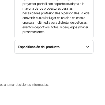
proyector portátil con soporte se adapta a la
mayoría de los proyectores para las
necesidades profesionales o personales. Puede
convertir cualquier lugar en un cine en casa o
una sala multimedia para disfrutar de películas,
eventos deportivos, fotos, videojuegos y hacer
presentaciones.
Especificación del producto
Material
Material
del
Modelo
de
Trípode
DM-ABS-
Pantalla
Aleación
60
Poliéster
de
Aluminio
tros a tomar decisiones informadas.
Relación
Resolución
Diagonal
de
de
152,4 cm /
Aspecto
Pantalla
60"
16
4K HD