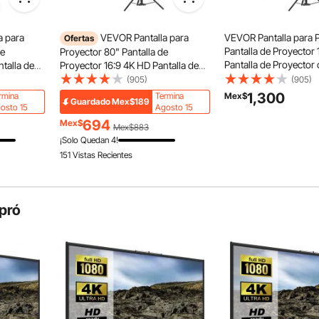
Servicio Rápido & Seguro
30 Días de Devolución sin
ívidas 4K HD
Pagos
an Angular
a para
VEVOR Pantalla para
VEVOR Pantalla para 
Ofertas
24/7 Servicios Atentos
ltura
Pantalla de Proyector
de
Proyector 80" Pantalla de
ón Portátil y Fácil
Pantalla de Proyector
talla de
Proyector 16:9 4K HD Pantalla de
Altura Ajustable 200
ltura
Proyector con Trípode Altura
(905)
(905)
Pantalla Proyector Por
160
Ajustable 200-250 cm Pantalla
1,300
rmina
Termina
Mex$
Guardado
Mex$189
113 cm para Cine en 
a un Cine,
Proyector Portátil 178 x 100 cm
osto 15
Agosto 15
Presentación
ia
para Cine en Casa Presentación
694
Mex$
Mex$883
¡Solo Quedan 4!
151 Vistas Recientes
pró