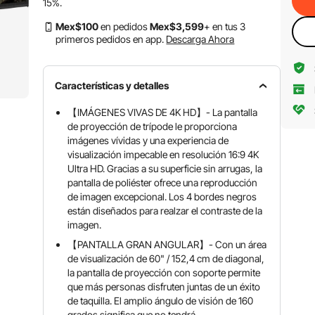
15%
.
Mex$
100
en pedidos
Mex$
3,599
+ en tus 3
primeros pedidos en app.
Descarga Ahora
Características y detalles
【IMÁGENES VIVAS DE 4K HD】- La pantalla
de proyección de trípode le proporciona
imágenes vívidas y una experiencia de
visualización impecable en resolución 16:9 4K
Ultra HD. Gracias a su superficie sin arrugas, la
pantalla de poliéster ofrece una reproducción
de imagen excepcional. Los 4 bordes negros
están diseñados para realzar el contraste de la
imagen.
【PANTALLA GRAN ANGULAR】- Con un área
de visualización de 60" / 152,4 cm de diagonal,
la pantalla de proyección con soporte permite
que más personas disfruten juntas de un éxito
de taquilla. El amplio ángulo de visión de 160
grados significa que no tendrá