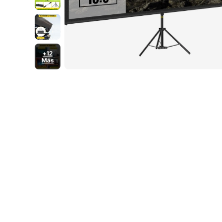
+12
Más