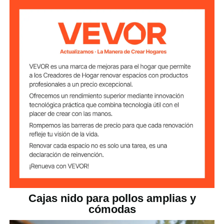
0,03 pulgadas / 0,8 mm
Espesor
Incluidas, 2 a cada lado
Patas de soporte
Incluida, Naranja
Asa
Acero galvanizado + Plástico
Material
de alta resistencia (PP)
27,12 libras / 12,3 kg
Peso neto
41,73 x 20,67 x 26,57
Dimensiones del
pulgadas / 1060 x 525 x 675
producto
mm
Cajas nido para pollos amplias y
cómodas