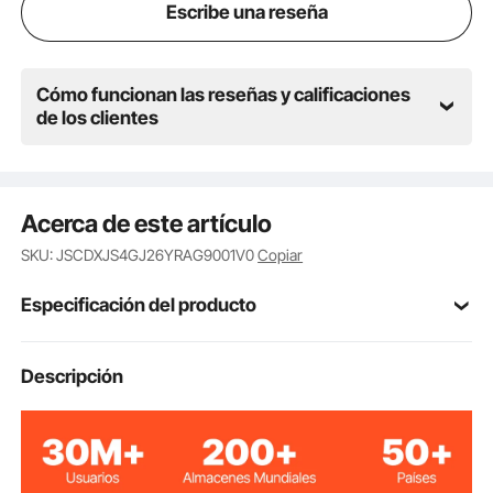
Escribe una reseña
Cómo funcionan las reseñas y calificaciones
de los clientes
Acerca de este artículo
SKU: JSCDXJS4GJ26YRAG9001V0
Copiar
Especificación del producto
Número de
Descripción
CNB-04-Pierna
modelo del
artículo
4 compartimentos
Compartimentos