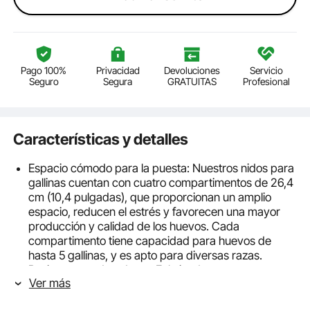
Pago 100%
Privacidad
Devoluciones
Servicio
Seguro
Segura
GRATUITAS
Profesional
Características y detalles
Espacio cómodo para la puesta: Nuestros nidos para
gallinas cuentan con cuatro compartimentos de 26,4
cm (10,4 pulgadas), que proporcionan un amplio
espacio, reducen el estrés y favorecen una mayor
producción y calidad de los huevos. Cada
compartimento tiene capacidad para huevos de
hasta 5 gallinas, y es apto para diversas razas.
Resistentes y duraderas: Fabricadas con acero
Ver más
galvanizado de alta calidad y plástico fácil de limpiar,
estas cajas nido para gallinas resisten picotazos y la