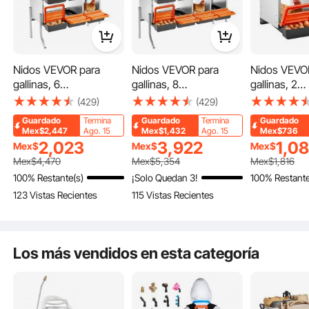
Nidos VEVOR para
Nidos VEVOR para
Nidos VEVO
gallinas, 6
gallinas, 8
gallinas, 2
compartimentos, con
compartimentos, con
compartimen
(429)
(429)
patas de apoyo, fácil
patas de apoyo, fácil
recogida de
Guardado
Termina
Guardado
Termina
Guardado
recogida de huevos,
recogida de huevos,
montaje en p
Mex$2,447
Ago. 15
Mex$1,432
Ago. 15
Mex$736
acero galvanizado y
acero galvanizado y
montaje, ac
2,023
3,922
1,0
Mex$
Mex$
Mex$
plástico de alta
plástico de alta
galvanizado 
Mex$
4,470
Mex$
5,354
Mex$
1,816
resistencia, plegables,
resistencia, plegables,
de alta resis
100% Restante(s)
¡Solo Quedan 3!
100% Restante
La bandeja de nidificación inclinada guía los huevos suavemente hacia la zona de
color naranja
para gallinas y pollos
nidos plega
recolección, aumentando la eficiencia y reduciendo roturas, contaminación,
123 Vistas Recientes
115 Vistas Recientes
ponedores, color
gallinas pon
pérdidas o picoteos por parte de las gallinas. Nuestros nidos abatibles facilitan
la recolección de huevos y reducen el esfuerzo.
naranja
color naranj
Los más vendidos en esta categoría