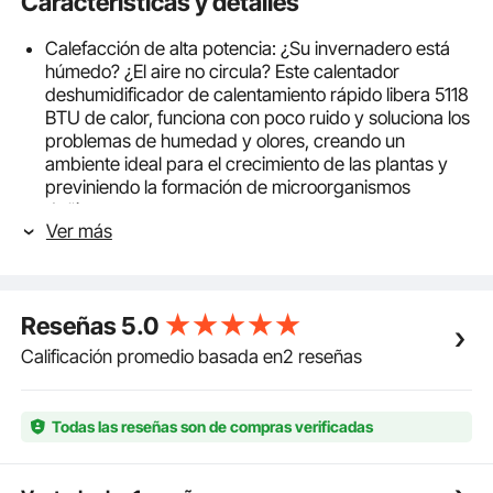
Características y detalles
Calefacción de alta potencia: ¿Su invernadero está
húmedo? ¿El aire no circula? Este calentador
deshumidificador de calentamiento rápido libera 5118
BTU de calor, funciona con poco ruido y soluciona los
problemas de humedad y olores, creando un
ambiente ideal para el crecimiento de las plantas y
previniendo la formación de microorganismos
dañinos.
Ver más
Termostato independiente gratuito: Controle
fácilmente y con precisión la temperatura del
invernadero, ideal para plántulas científicas.
Monitorea la temperatura del suelo en tiempo real, lo
Reseñas
5.0
que le permite establecer fácilmente la temperatura
objetivo del invernadero, satisfaciendo sus
Calificación promedio basada en2 reseñas
necesidades de control de temperatura y
permitiendo que las plantas prosperen en las
condiciones más adecuadas.
Todas las reseñas son de compras verificadas
Resistente a salpicaduras IP24: Fabricado en acero
de aleación de alta dureza, cuenta con un diseño
resistente a salpicaduras IP24, lo que lo hace