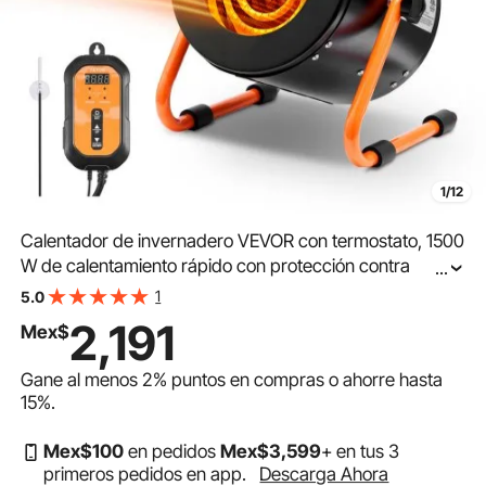
1/12
Calentador de invernadero VEVOR con termostato, 1500
W de calentamiento rápido con protección contra
...
sobrecalentamiento, 2 velocidades para armario de
1
5.0
cultivo pequeño, ventilador calefactor eléctrico portátil
2,191
Mex$
para invernadero, sala de flores y lugar de trabajo.
Gane al menos
2%
puntos en compras o ahorre hasta
15%
.
Mex$
100
en pedidos
Mex$
3,599
+ en tus 3
primeros pedidos en app.
Descarga Ahora