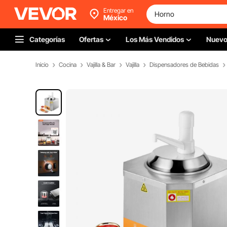
Entregar en
México
Categorías
Ofertas
Los Más Vendidos
Nuev
Inicio
Cocina
Vajilla & Bar
Vajilla
Dispensadores de Bebidas