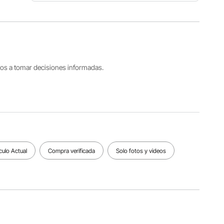
Número
de
Voltaje
modelo
CA 110 V-
Potencia
del
120 V 60
400W
artículo
Hz
HT-Q5
tros a tomar decisiones informadas.
Capacidad
Rango de
del
ajuste de
Material
recipiente
temperatura
principal
para
30 ℃ -
acero
alimentos
110 ℃ / 86
inoxidable
2,4 l/0,6
℉ - 230
galones
℉
culo Actual
Compra verificada
Solo fotos y videos
Ver todas las especificaciones