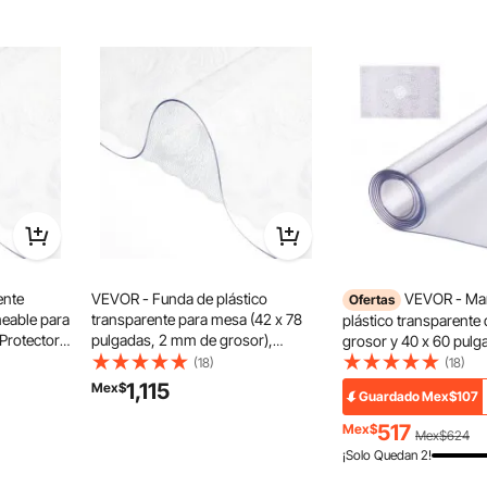
 °C (86 a 230 °F). Si el agua se enfría, el calentador de
amente para mantener la temperatura establecida. Puede
so para totopos, fudge caliente, caramelo, chile, curry y
s salsas.
ente
VEVOR - Funda de plástico
VEVOR - Man
Ofertas
eable para
transparente para mesa (42 x 78
plástico transparente
Protector
pulgadas, 2 mm de grosor),
grosor y 40 x 60 pulg
rectangular, impermeable y fácil de
rectangular, de PVC,
(18)
(18)
limpiar, ideal para la oficina, la
y fácil de limpiar, para
1,115
Mex$
Guardado
Mex$107
cómoda y la mesita de noche.
tocador, comedor, me
517
Mex$
Mex$624
¡Solo Quedan 2!