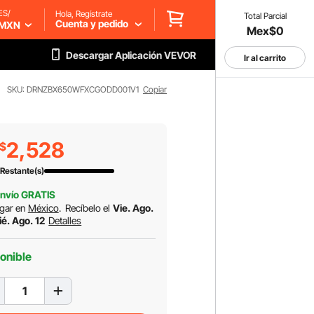
ES/
Hola, Regístrate
Total Parcial
Cuenta y pedido
MXN
Mex$0
Descargar Aplicación VEVOR
Ir al carrito
SKU: DRNZBX650WFXCGODD001V1
Copiar
2,528
$
Restante(s)
nvío GRATIS
gar en
México
.
Recíbelo el
Vie. Ago.
ié. Ago. 12
Detalles
onible