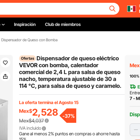
o
Inspiración
Club de miembros
Dispensador de Queso con Bomba
Dispensador de queso eléctrico
Ofertas
VEVOR con bomba, calentador
Mex
comercial de 2,4 L para salsa de queso
100% 
nacho, temperatura ajustable de 30 a
114 °C, para salsa de queso y caramelo.
E
Entre
7 - M
La oferta termina el Agosto 15
2,528
Mex$
Disp
-
37
%
Mex$4,037
IVA incluido
Gane al menos
2%
puntos en compras o ahorre hasta
15%
.