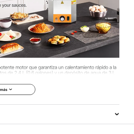
0 mm / 10,4 x 11,0 x 15,4 pulgadas
otente motor que garantiza un calentamiento rápido a la
os de 2,4 L (0,6 galones) y un depósito de agua de 3 L
entes y listas para servir en todo momento.
 más