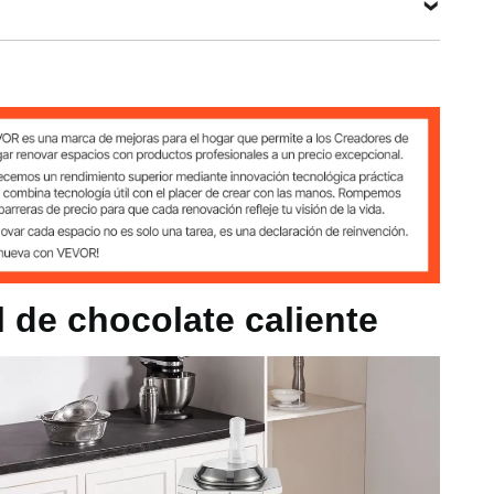
V 60 Hz
es
 de chocolate caliente
/ 86 ℉ - 230 ℉
le
ras