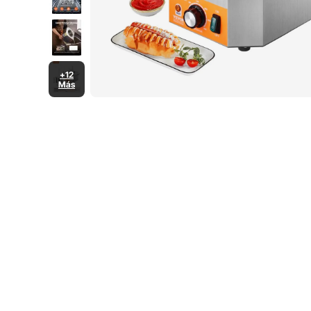
+12
Más