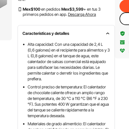
Mex$
100
en pedidos
Mex$
3,599
+ en tus 3
primeros pedidos en app.
Descarga Ahora
Características y detalles
Alta capacidad: Con una capacidad de 2,4 L
(0,6 galones) en el recipiente para alimentos y 3
L (0,8 galones) en el tanque de agua, este
calentador de salsas comercial está equipado
para satisfacer las necesidades diarias. Le
permite calentar o derretir los ingredientes que
prefiera.
Control preciso de temperatura: El calentador
de chocolate caliente ofrece un amplio rango
de temperatura, de 30 °C a 110 °C (86 °F a 230
°F). Sus potentes 400 W garantizan que el agua
del tanque se caliente rápidamente a la
temperatura deseada.
Materiales de grado alimenticio: El calentador