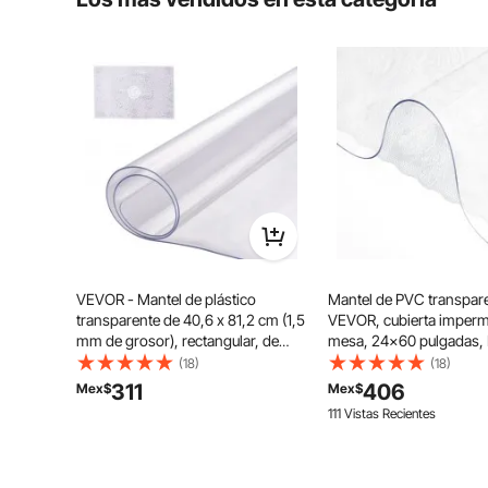
Haz la primera pregunta
Puede configurar diferentes temperaturas, de 30 a 110
salsa de queso para nachos se recalienta automátic
usarlo para calentar o derretir ingredientes como que
otra
VEVOR - Mantel de plástico
Mantel de PVC transpar
transparente de 40,6 x 81,2 cm (1,5
VEVOR, cubierta imperm
mm de grosor), rectangular, de
mesa, 24x60 pulgadas, 
PVC, impermeable y fácil de
de escritorio
(18)
(18)
limpiar, para oficina, tocador,
311
406
Mex$
Mex$
comedor, mesa de noche
111 Vistas Recientes