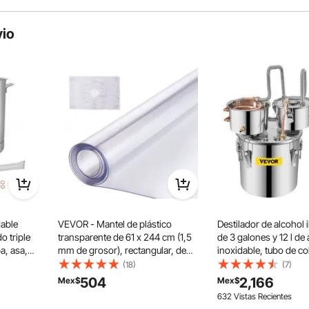
vio
material apto para uso alimentario. Su diseño con tanques
abezal de bomba desmontable, facilita su limpieza.
dable
VEVOR - Mantel de plástico
Destilador de alcohol
o triple
transparente de 61 x 244 cm (1,5
de 3 galones y 12 l de
a, asa,
mm de grosor), rectangular, de
inoxidable, tubo de c
la, filtro y
PVC, impermeable y fácil de
bomba de circulación, 
(18)
(7)
limpiar, para oficina, tocador,
elaboración de cervez
504
2,166
Mex$
Mex$
comedor, mesa de noche
termómetro incorpor
632 Vistas Recientes
whisky, vino, brandy y