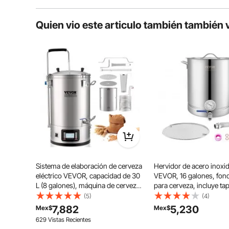
Quien vio este articulo también también 
El cuerpo del calentador de salsas está fabricado con 
separados para alimentos y agua, junto con un c
Sistema de elaboración de cerveza
Hervidor de acero inoxi
eléctrico VEVOR, capacidad de 30
VEVOR, 16 galones, fond
L (8 galones), máquina de cerveza
para cerveza, incluye tap
doméstica todo en uno con
termómetro, válvula de bo
(5)
(4)
bomba, dispositivo de maceración
bandeja.
7,882
5,230
Mex$
Mex$
y ebullición con panel, modo
629 Vistas Recientes
automático/manual, potencia de