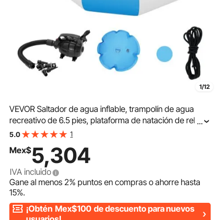
1/12
VEVOR Saltador de agua inflable, trampolín de agua
recreativo de 6.5 pies, plataforma de natación de rebote
...
portátil con escalera de 3 escalones y bomba de aire
1
5.0
eléctrica, reboteador flotante para niños adultos para
5,304
Mex$
piscina, lago, deportes acuáticos
IVA incluido
Gane al menos
2%
puntos en compras o ahorre hasta
15%
.
¡Obtén
Mex$100
de descuento para nuevos
usuarios!