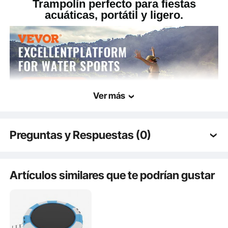
Trampolín perfecto para fiestas
acuáticas, portátil y ligero.
Ver más
Preguntas y Respuestas (0)
Preguntas típicas sobre los productos:
¿Es duradero el producto? ...
Artículos similares que te podrían gustar
Disponible en 6 tamaños: 6.5FT/10FT/12FT/13FT/15FT/17FT, para que puedas
elegir según tu presupuesto y necesidades.
Haz la primera pregunta