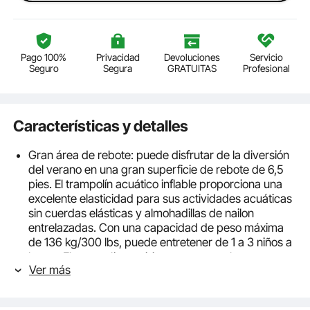
Pago 100%
Privacidad
Devoluciones
Servicio
Seguro
Segura
GRATUITAS
Profesional
Características y detalles
Gran área de rebote: puede disfrutar de la diversión
del verano en una gran superficie de rebote de 6,5
pies. El trampolín acuático inflable proporciona una
excelente elasticidad para sus actividades acuáticas
sin cuerdas elásticas y almohadillas de nailon
entrelazadas. Con una capacidad de peso máxima
de 136 kg/300 lbs, puede entretener de 1 a 3 niños a
la vez. El trampolín acuático es una excelente
Ver más
plataforma para practicar deportes acuáticos.
Materiales gruesos duraderos: el saltador de agua
recreativo utiliza una tela de malla de PVC de