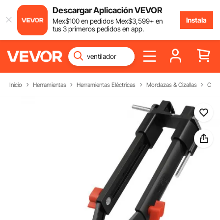
Descargar Aplicación VEVOR
Instala
Mex$
100
en pedidos
Mex$
3,599
+ en
tus 3 primeros pedidos en app.
Inicio
Herramientas
Herramientas Eléctricas
Mordazas & Cizallas
Cizal