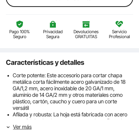
Pago 100%
Privacidad
Devoluciones
Servicio
Seguro
Segura
GRATUITAS
Profesional
Características y detalles
Corte potente: Este accesorio para cortar chapa
metálica corta fácilmente acero galvanizado de 18
GA/1,2 mm, acero inoxidable de 20 GA/1 mm,
aluminio de 14 GA/2 mm y otros materiales como
plástico, cartón, caucho y cuero para un corte
versátil
Afilada y robusta: La hoja está fabricada con acero
especial de alta dureza, con un excelente filo y alta
Ver más
resistencia al desgaste. El accesorio para cizalla
metálica mantiene su eficacia incluso durante