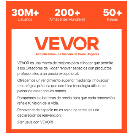
Rotación del
360°
cabezal de corte
Acero galvanizado de calibre
apacidad máxima
18, acero inoxidable de
de corte
calibre 20
Cabeza plateada + Cuerpo
Color
negro
Material del
Acero
cabezal de corte
Material de
Nailon
soporte corporal
1,94 libras/0,88 kg
Peso neto
14,37 x 4,45 x 3,15