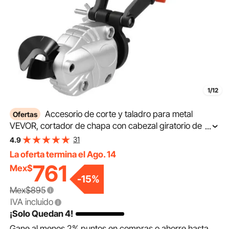
1/12
Accesorio de corte y taladro para metal
Ofertas
VEVOR, cortador de chapa con cabezal giratorio de
...
360 grados, hojas afiladas, ideal para acero
31
4.9
galvanizado de calibre 18, acero inoxidable de calibre
La oferta termina el Ago. 14
20, placas de aluminio, plástico y cartón.
761
Mex$
-
15
%
Mex$895
IVA incluido
¡Solo Quedan 4!
Gane al menos
2%
puntos en compras o ahorre hasta