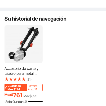
10 llaves de vaso
automóviles y
lijado para m
fontanería.
compatible 
de 72 a 82 x
pulgadas
Su historial de navegación
Accesorio de corte y
taladro para metal
VEVOR, cortador de
(31)
chapa con cabezal
Guardado
Termina
giratorio de 360
Mex$134
Ago. 14
grados, hojas afiladas,
761
Mex$
Mex$
895
ideal para acero
¡Solo Quedan 4!
galvanizado de calibre