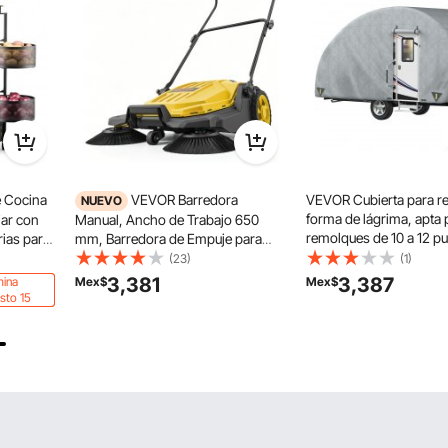
 Cocina
VEVOR Barredora
VEVOR Cubierta para r
NUEVO
forma de lágrima, apta 
iar con
Manual, Ancho de Trabajo 650
remolques de 10 a 12 p
rias para
mm, Barredora de Empuje para
cubierta para caravana
 con
Suelo, Contenedor de 18,9 L,
(23)
(1)
no tejida mejorada, cub
, para
Mango Ergonómico y Ajustable,
3,381
3,387
mina
Mex$
Mex$
remolque de viaje impe
x 942
Limpieza de Residuos para Jardín
sto 15
prueba de rayos UV con
Patio Pasarela, Color Amarillo
a prueba de viento y 1 b
almacenamiento