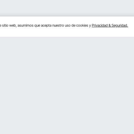
te sitio web, asumimos que acepta nuestro uso de cookies y
Privacidad & Seguridad.
Conocernos
ra Miembros
Acerca de VEVOR
 program
Términos & Condiciones
Políticas de Privacidad
Pro member program T&Cs