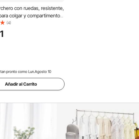
chero con ruedas, resistente,
para colgar y compartimento
ongitud ajustable, 2 ruedas
(4)
es
1
tan pronto como Lun.Agosto 10
Añadir al Carrito