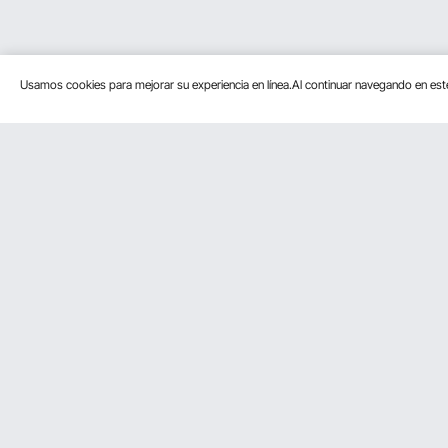
Usamos cookies para mejorar su experiencia en línea.Al continuar navegando en es
Servicios
Recursos
Contacta con nosotros
Programa pa
Devolución & Reembolso
Pro member
Tus Pedidos
Tu Cuenta
Políticas de Envío
Métodos de Pago
Ayuda & FAQs