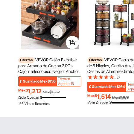
VEVOR Cajón Extraíble
VEVOR Carro de
Ofertas
Ofertas
para Armario de Cocina 2 PCs
de 5 Niveles, Carrito Auxil
Cajón Telescópico Negro, Ancho
Cestas de Alambre Girato
Expandible de 31-48 cm,
Frutas y Verduras, Carrito
(2)
Termina
Guardado
Mex$150
Profundidad de 52 cm, Carga 9 kg
Ruedas con Tapa Metálica
Agosto 15
Ter
Guardado
Mex$164
por Nivel, Con Tiras Adhesivas
Cocina, Baño, 340 x 315 
Ago
1,212
Mex$
Mex$1,362
Nano, Para Despensa de Cocina
mm, Negro
1,514
Mex$
¡Solo Quedan 1!
Mex$1,678
¡Solo Quedan 3!
156 Vistas Recientes