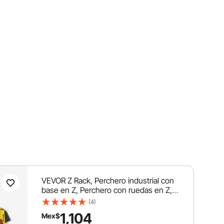
VEVOR Z Rack, Perchero industrial con
base en Z, Perchero con ruedas en Z,
Perchero resistente de acero con base
(4)
en Z y ruedas bloqueables para
1,104
Mex$
exhibición en tiendas de ropa en el