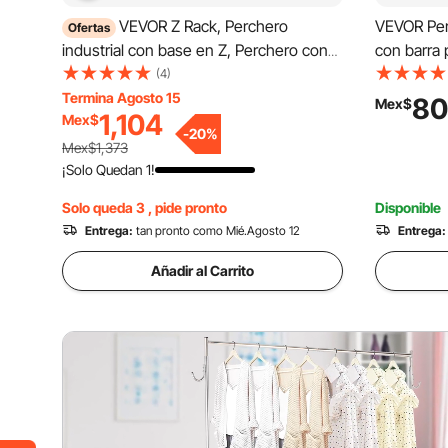
VEVOR Z Rack, Perchero
VEVOR Per
Ofertas
industrial con base en Z, Perchero con
con barra 
ruedas en Z, Perchero resistente de
inferior, l
(4)
acero con base en Z y ruedas
bloqueabl
Termina Agosto 15
80
Mex$
1,104
Mex$
bloqueables para exhibición en tiendas
-
20
%
de ropa en el hogar, uso comercial,
Mex$1,373
Naranja
¡Solo Quedan 1!
Solo queda 3 , pide pronto
Disponible
Entrega:
tan pronto como Mié.Agosto 12
Entrega:
Añadir al Carrito