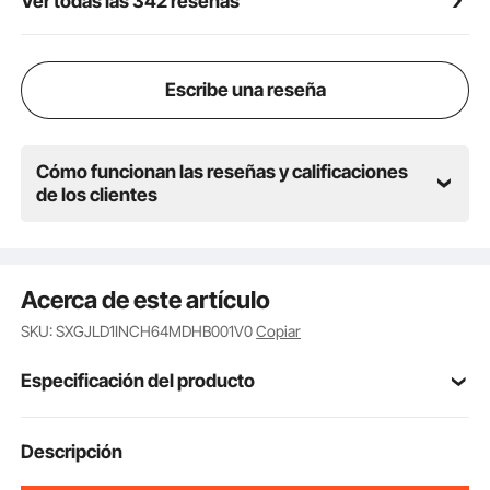
Ver todas las 342 reseñas
Escribe una reseña
Cómo funcionan las reseñas y calificaciones
de los clientes
Acerca de este artículo
SKU: SXGJLD1INCH64MDHB001V0
Copiar
Especificación del producto
Número de
Descripción
JC2501X06G4PCS
modelo