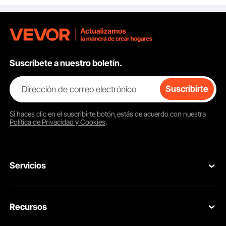
fogatas al aire libre,
Blanco
hogueras, leña,
cuadrado
Suscríbete a nuestro boletín.
Dirección de correo electrónico
Suscribirte
Si haces clic en el
suscribirte
botón,estás de acuerdo con nuestra
Política de Privacidad y Cookies
.
Servicios
Gancho de Alta Resistencia
Contacta con nosotros
Duradero e irrompible
Recursos
Tus Pedidos