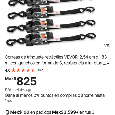
1/12
Correas de trinquete retráctiles VEVOR, 2,54 cm x 1,83
m, con ganchos en forma de S, resistencia a la rotura de
...
547 kg, 4 bucles suaves, trinquete de amarre para
342
4.6
mudanzas, remolques, motocicletas, kayaks y techos de
825
Mex$
automóviles (paquete de 4)
IVA incluido
Gane al menos
2%
puntos en compras o ahorre hasta
15%
.
Mex$
100
en pedidos
Mex$
3,599
+ en tus 3