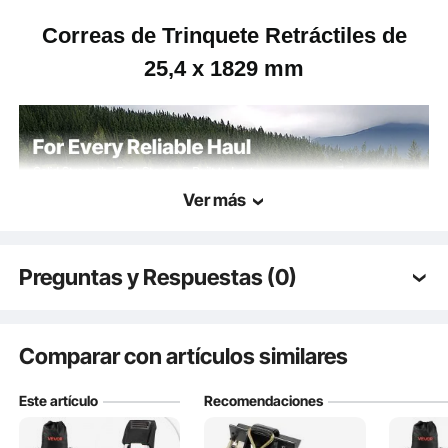
Correas de Trinquete Retráctiles de
25,4 x 1829 mm
Ver más
Preguntas y Respuestas (0)
Preguntas típicas sobre los productos:
¿Es duradero el producto? ...
Comparar con artículos similares
Este artículo
Recomendaciones
Haz la primera pregunta
Ajusta la carga en segundos y conduce con facilidad. Esta