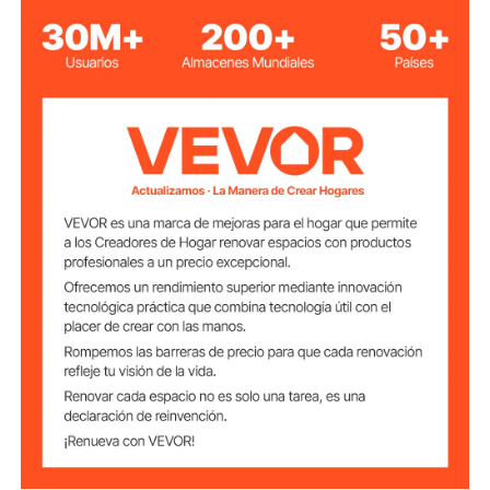
1 pulgada x 6 pies / 25,4 x
Tamaño de la
1829 mm (Longitud total
cinta
incluyendo los ganchos)
4
Cantidad
400 libras / 181 kg
Carga nominal
Resistencia a la
1200 libras / 544 kg
rotura
Acero al carbono 45#,
Material
poliéster y PP
3,4 kg / 7,50 libras
Peso neto