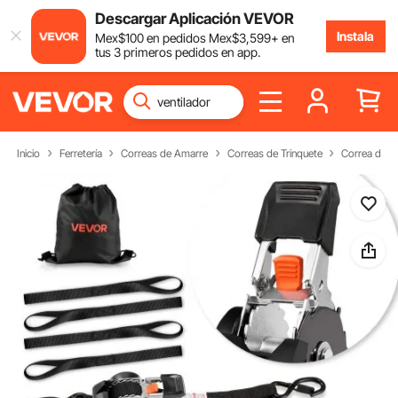
Descargar Aplicación VEVOR
Instala
Mex$
100
en pedidos
Mex$
3,599
+ en
tus 3 primeros pedidos en app.
Inicio
Ferretería
Correas de Amarre
Correas de Trinquete
Correa de T