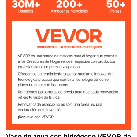
CC 5 V-2 A/9 V-2 A/12 V-2 A
Voltaje y corriente
15 W / 10 W / 7,5 W / 5 W
Potencia
vidrio de borosilicato + ABS
Material
+ sílice
14,1 oz / 400 ml, ±10%
Capacidad
Contenido de
1000 - 1500 ppb, ±10 %
hidrógeno
0,7 libras / 0,3 kg, ± 5%
Peso
5,1" x 3,9" x 4,8" / 130 x 100
Dimensiones
x 123 mm
Vaso de agua con hidrógeno VEVOR de