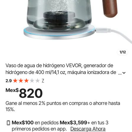
1/12
Vaso de agua de hidrógeno VEVOR, generador de
hidrógeno de 400 ml/14,1 oz, máquina ionizadora de
...
agua de hidrógeno portátil con tecnología SPE y base
7
2.9
de carga inalámbrica, botella de agua rica en hidrógeno,
820
Mex$
vaso de vidrio para la salud.
Gane al menos
2%
puntos en compras o ahorre hasta
15%
.
Mex$
100
en pedidos
Mex$
3,599
+ en tus 3
primeros pedidos en app.
Descarga Ahora