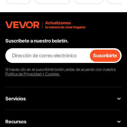
Suscríbete a nuestro boletín.
Dirección de correo electrónico
Suscribirte
Si haces clic en el
suscribirte
botón,estás de acuerdo con nuestra
Política de Privacidad y Cookies
.
Fabricado con vidrio de borosilicato sin plomo, el hervidor de agua con
generador de hidrógeno garantiza tanto la resistencia a la temperatura como la
pureza del agua caliente.
Servicios
Contacta con nosotros
Recursos
Tus Pedidos