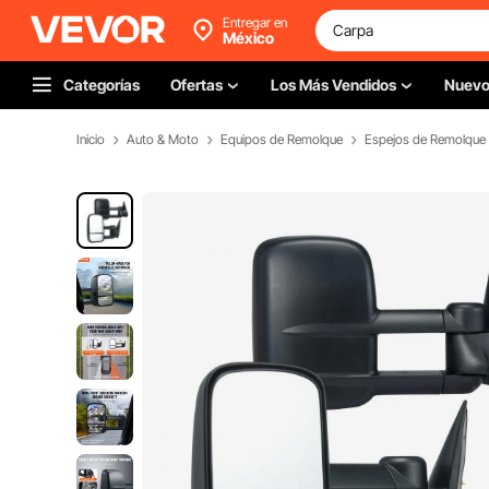
Entregar en
México
Categorías
Ofertas
Los Más Vendidos
Nuev
Inicio
Auto & Moto
Equipos de Remolque
Espejos de Remolque