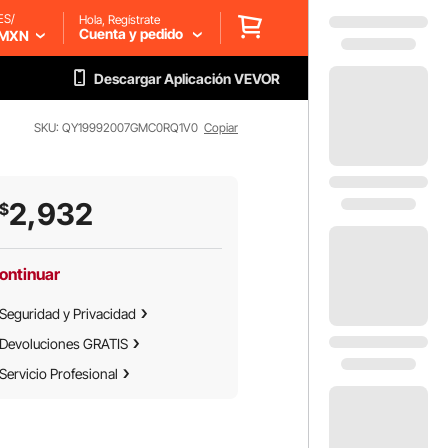
ES/
Hola, Regístrate
Cuenta y pedido
MXN
Descargar Aplicación VEVOR
SKU: QY19992007GMC0RQ1V0
Copiar
2,932
$
ontinuar
Seguridad y Privacidad
Devoluciones GRATIS
Servicio Profesional