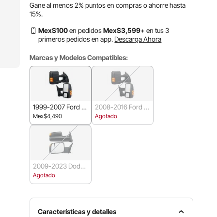
Gane al menos
2%
puntos en compras o ahorre hasta
15%
.
Mex$
100
en pedidos
Mex$
3,599
+ en tus 3
primeros pedidos en app.
Descarga Ahora
Marcas y Modelos Compatibles:
1999-2007 Ford F
2008-2016 Ford F
250/F350/F450/F
250/F350/F450/F
Mex$4,490
Agotado
550
550
2009-2023 Dodge
Ram 1500/2500/3
Agotado
500
Características y detalles