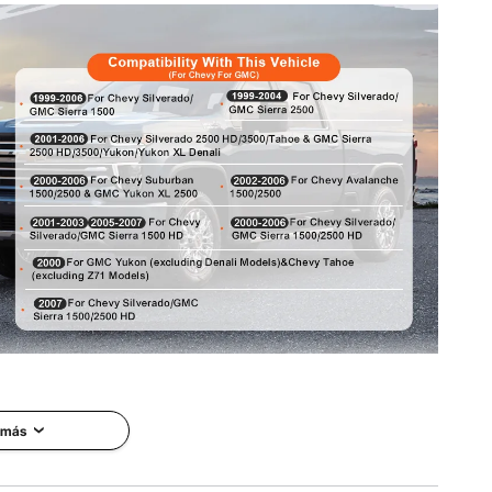
x 14,96 pulgadas / 555 x 306 x 380 mm
n diseñados especialmente para los modelos Chevrolet
riginal del vehículo garantiza una compatibilidad sin
caciones.
 más