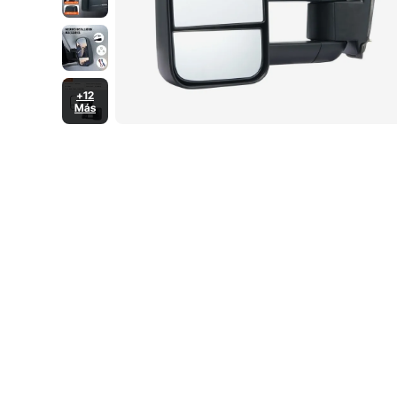
+12
Más