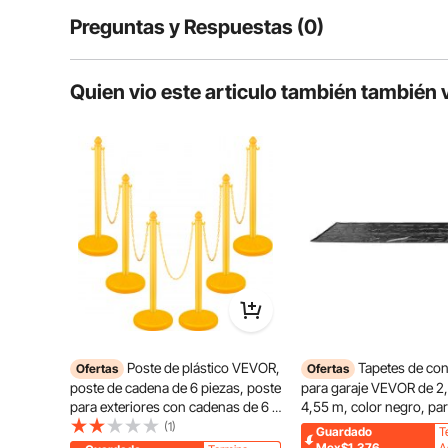
Preguntas y Respuestas (0)
Preguntas típicas sobre productos:
Quien vio este articulo también también 
¿Es duradero el producto?
Haz la primera pregunta
Estos espejos retrovisores para remolque cuentan con
una mejor visión de la carretera detrás del vehículo.
ajustar los ángulos, lo que contribu
Poste de plástico VEVOR,
Tapetes de co
Ofertas
Ofertas
poste de cadena de 6 piezas, poste
para garaje VEVOR de 2
para exteriores con cadenas de 6 x
4,55 m, color negro, pa
39,5 pulgadas de largo, barrera de
intensivo en vehículos 
(1)
Guardado
T
control de multitudes de plástico
medianos, SUV y camion
Mex$1,376
A