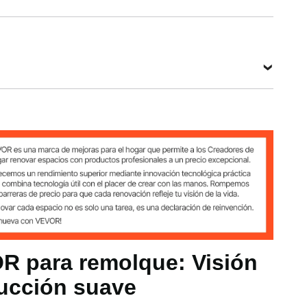
verado (1999-2007)/GMC/Cadillac
OR para remolque: Visión
co + Acero al carbono
ducción suave
g