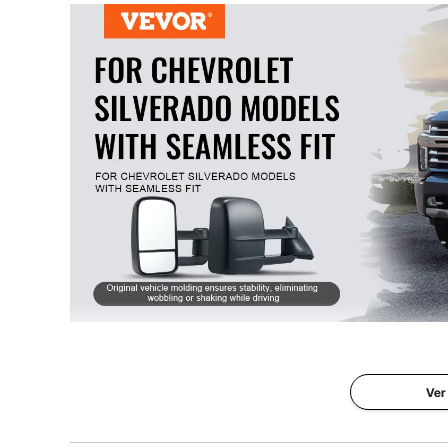
Tamaño del producto
21,85 x 12,05 
Nuestros espejos retrovisores para remolque está
Silverado (1999-2007), GMC y Cadillac. El molde o
compli
Ver