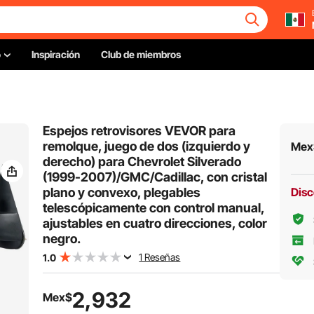
o
Inspiración
Club de miembros
Espejos retrovisores VEVOR para
remolque, juego de dos (izquierdo y
Mex
derecho) para Chevrolet Silverado
(1999-2007)/GMC/Cadillac, con cristal
plano y convexo, plegables
Disc
telescópicamente con control manual,
ajustables en cuatro direcciones, color
negro.
1 Reseñas
1.0
2,932
Mex$