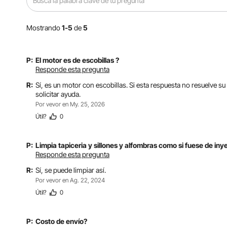
Mostrando
1-5
de
5
P:
El motor es de escobillas ?
Responde esta pregunta
R:
Sí, es un motor con escobillas. Si esta respuesta no resuelve
solicitar ayuda.
Por vevor
en My. 25, 2026
Útil
?
0
P:
Limpia tapiceria y sillones y alfombras como si fuese de iny
Responde esta pregunta
R:
Sí, se puede limpiar así.
Por vevor
en Ag. 22, 2024
Útil
?
0
P:
Costo de envío?