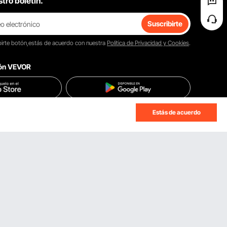
tro boletín.
Suscribirte
irte
botón,estás de acuerdo con nuestra
Política de Privacidad y Cookies
.
ión VEVOR
Estás de acuerdo