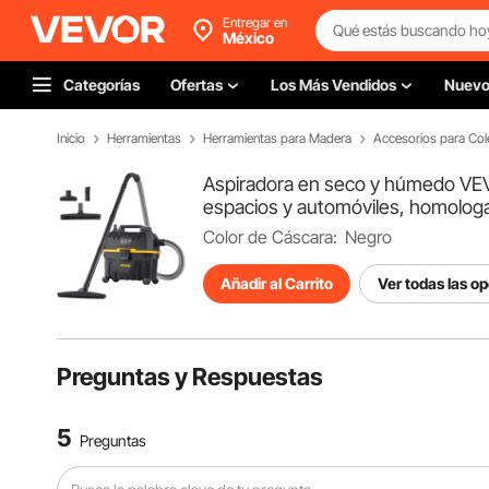
Entregar en
México
Categorías
Ofertas
Los Más Vendidos
Nuev
Inicio
Herramientas
Herramientas para Madera
Accesorios para Col
Aspiradora en seco y húmedo VEVOR,
espacios y automóviles, homologa
Color de Cáscara:
Negro
Añadir al Carrito
Ver todas las o
Preguntas y Respuestas
5
Preguntas