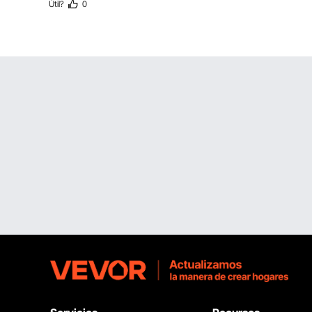
Útil
?
0