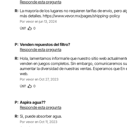
Responde esta pregunta
R:
La mayoría de los lugares no requieren tarifas de envío, pero al
más detalles. https://www.vevor.mx/pages/shipping-policy
Por vevor
en jun 13, 2024
Útil
?
0
P:
Venden repuestos del filtro?
Responde esta pregunta
R:
Hola, lamentamos informarle que nuestro sitio web actualmente
venden en juegos completos. Sin embargo, comunicaremos su
aumentar la diversidad de nuestras ventas. Esperamos que En el
web.
Por vevor
en Oct 27, 2023
Útil
?
0
P:
Aspira agua??
Responde esta pregunta
R:
Sí, puede absorber agua.
Por vevor
en Oct 11, 2023