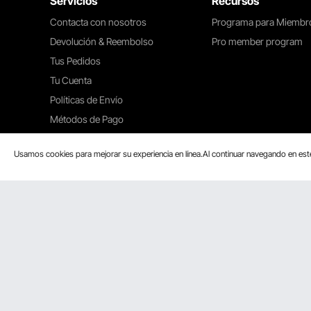
Servicios
Recursos
Contacta con nosotros
Programa para Miembr
Devolución & Reembolso
Pro member program
Tus Pedidos
Tu Cuenta
Políticas de Envío
Métodos de Pago
Ayuda & FAQs
Usamos cookies para mejorar su experiencia en línea.Al continuar navegando en es
Aceptamos
Certificación de Seguridad