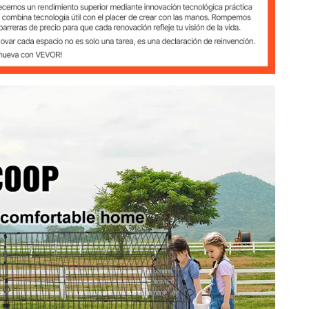
106 x 104
/ 135 x 75 cm
cm
Ver todas las especificaciones
1" / 220 x 106 x 104 cm
4 kg