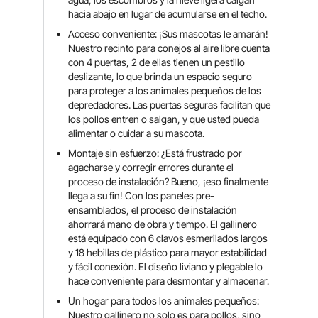
hacia abajo en lugar de acumularse en el techo.
Acceso conveniente: ¡Sus mascotas le amarán!
Nuestro recinto para conejos al aire libre cuenta
con 4 puertas, 2 de ellas tienen un pestillo
deslizante, lo que brinda un espacio seguro
para proteger a los animales pequeños de los
depredadores. Las puertas seguras facilitan que
los pollos entren o salgan, y que usted pueda
alimentar o cuidar a su mascota.
Montaje sin esfuerzo: ¿Está frustrado por
agacharse y corregir errores durante el
proceso de instalación? Bueno, ¡eso finalmente
llega a su fin! Con los paneles pre-
ensamblados, el proceso de instalación
ahorrará mano de obra y tiempo. El gallinero
está equipado con 6 clavos esmerilados largos
y 18 hebillas de plástico para mayor estabilidad
y fácil conexión. El diseño liviano y plegable lo
hace conveniente para desmontar y almacenar.
Un hogar para todos los animales pequeños:
Nuestro gallinero no solo es para pollos, sino