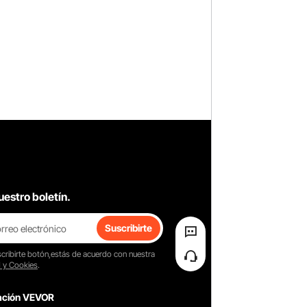
uestro boletín.
Suscribirte
cribirte
botón,estás de acuerdo con nuestra
d y Cookies
.
cación VEVOR