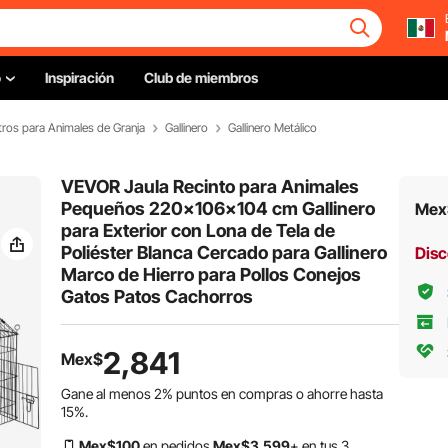
o
Inspiración
Club de miembros
tros para Animales de Granja
Gallinero
Gallinero Metálico
VEVOR Jaula Recinto para Animales
Pequeños 220x106x104 cm Gallinero
Mex
para Exterior con Lona de Tela de
Poliéster Blanca Cercado para Gallinero
Disc
Marco de Hierro para Pollos Conejos
Gatos Patos Cachorros
2,841
Mex$
Gane al menos
2%
puntos en compras o ahorre hasta
15%
.
Mex$
100
en pedidos
Mex$
3,599
+ en tus 3