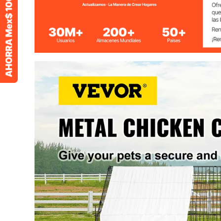
Tamaño de Lona
53,1" x 29,5" 
Diámetro del Cable
0,01" / 2,5 mm
Espacio entre Cables
1,4" / 3,5 cm
Tamaño del Producto
87" x 41,7" x 4
Peso del Producto
25,1 libras / 11,