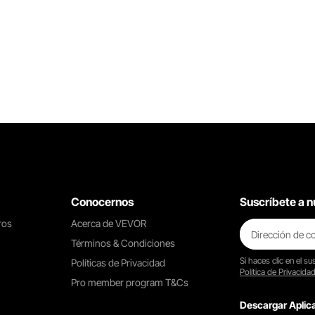
Sin Escape y Sin Entrada
Nuestra jaula para pollos está
construida con un marco de hierro
con recubrimiento en polvo, lo
suficientemente sólido para evitar
que sus aves de corral o mascotas
se escapen y esté seguro de los
depredadores.
Conocernos
Suscríbete a n
ros
Acerca de VEVOR
Términos & Condiciones
Si haces clic en el
sus
Políticas de Privacidad
Política de Privacida
Pro member program T&Cs
Descargar Apli