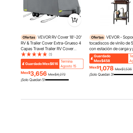
instalación rápida
ideal para la may
animales pequeñ
conejos y patos.
mascotas la libe
que anhelan, ad
seguridad que n
VEVOR RV Cover 18'-20'
VEVOR - Sopor
Ofertas
Ofertas
El Hogar Pe
RV & Trailer Cover Extra-Grueso 4
tocadiscos de vinilo de 5
Marco de M
Capas Travel Trailer RV Cover
con estación de carga y
Tela
Durable Camper Cover,
USB, soporte para toca
(1)
Guardado
Te
Acceso Co
Impermeable Transpirable Anti-UV
estante para exhibir dis
Mex$458
Ag
Montaje si
Termina
Guardado
Mex$616
Ripstop para RV Motorhome con
sala de estar y dormitori
Agosto 15
1,078
Mex$
Mex$1,536
Parche Adhesivo y Bolsa de
negro
3,656
Mex$
Mex$4,272
¡Solo Quedan 3!
Almacenamiento
¡Solo Quedan 5!