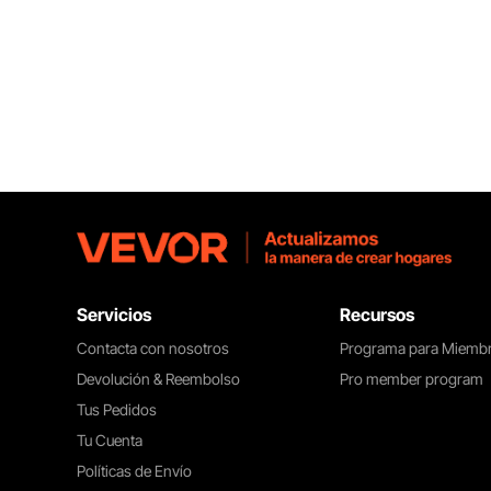
Espacio y Protección
Este gallinero de 220 x 106 x 104 cm
brinda un espacio amplio e
independiente para que sus
animales disfruten de su vida al aire
libre con gran seguridad.
Servicios
Recursos
Contacta con nosotros
Programa para Miemb
Devolución & Reembolso
Pro member program
Tus Pedidos
Tu Cuenta
Políticas de Envío