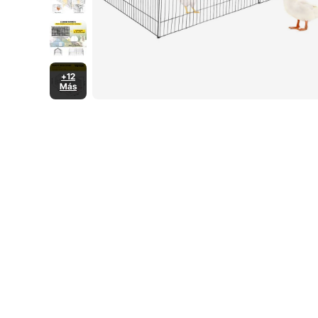
+12
Más