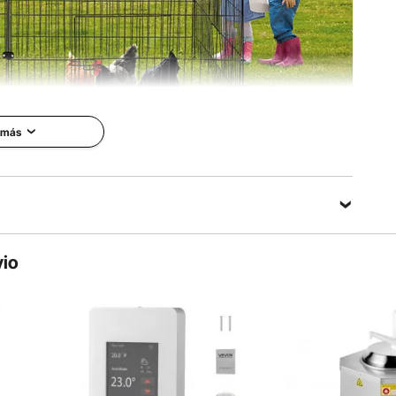
 más
220 x 106 x 104
VEVOR es una marca profesional
especializada en equipos y
rte & Con 4
herramientas. Junto con miles de
erta de
empleados motivados, VEVOR se
compromete a proporcionar a
vio
nuestros clientes equipos y
n refugio seguro y
herramientas robustos a pagos
 encantadoras
increíblemente bajos.
linero de VEVOR es
Actualmente, los productos de
ara usted. Está
VEVOR se venden en más de 200
 durar con un marco
países y regiones con más de 10
nte y una lona
millones de miembros en todo el
 el sol. Todos los
mundo.
 incluidos para una