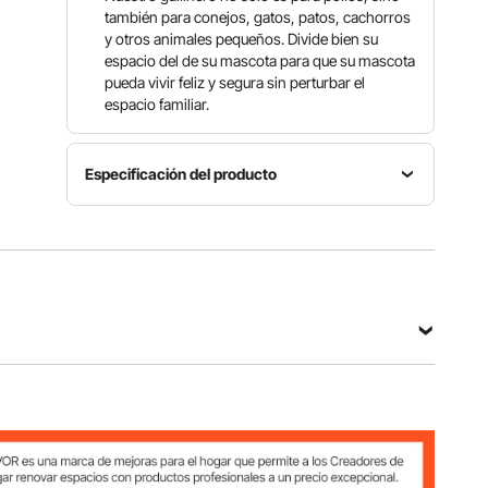
también para conejos, gatos, patos, cachorros
y otros animales pequeños. Divide bien su
espacio del de su mascota para que su mascota
pueda vivir feliz y segura sin perturbar el
espacio familiar.
Especificación del producto
Tamaño
Modelo
Material
de Lona
SS-
Hierro,
53,1" x
YJHJSJL-
Tela de
29,5" /
0003
Poliéster
135 x 75
cm
Tamaño
0003
del
Espacio
Diámetro
Producto
entre
del Cable
87" x
Cables
Poliéster
0,01" / 2,5
41,7" x 41"
1,4" / 3,5
mm
/ 220 x
cm