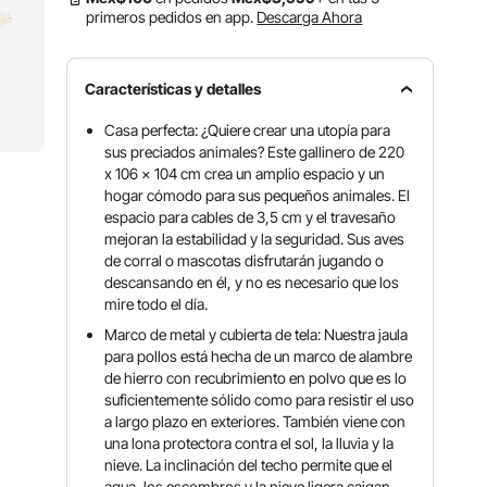
primeros pedidos en app.
Descarga Ahora
Características y detalles
Casa perfecta: ¿Quiere crear una utopía para
sus preciados animales? Este gallinero de 220
x 106 x 104 cm crea un amplio espacio y un
hogar cómodo para sus pequeños animales. El
espacio para cables de 3,5 cm y el travesaño
mejoran la estabilidad y la seguridad. Sus aves
de corral o mascotas disfrutarán jugando o
descansando en él, y no es necesario que los
mire todo el día.
Marco de metal y cubierta de tela: Nuestra jaula
para pollos está hecha de un marco de alambre
de hierro con recubrimiento en polvo que es lo
suficientemente sólido como para resistir el uso
a largo plazo en exteriores. También viene con
una lona protectora contra el sol, la lluvia y la
nieve. La inclinación del techo permite que el
agua, los escombros y la nieve ligera caigan