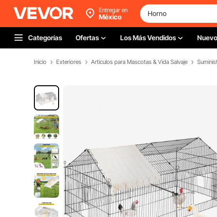
Entregar en
México
Categorías
Ofertas
Los Más Vendidos
Nuev
Inicio
Exteriores
Artículos para Mascotas & Vida Salvaje
Suminis