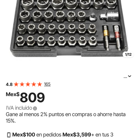
1/12
...
Juego de extractores de pernos VEVOR, 29 piezas, de 6
165
4.8
mm a 10 mm y de 13/32" a 3/4", con vasos de
809
Mex$
extracción de acero CR-MO y estuche para extraer
IVA incluido
Gane al menos
2%
puntos en compras o ahorre hasta
15%
.
Mex$
100
en pedidos
Mex$
3,599
+ en tus 3