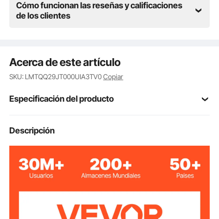
guardadas, evitando que se pierdan, se oxiden o se
Cómo funcionan las reseñas y calificaciones
dañen.
de los clientes
Acerca de este artículo
SKU: LMTQQ29JT000UIA3TV0
Copiar
Especificación del producto
Número de
Descripción
YM-29
modelo del
artículo
Cr-Mo
Material
4,2 libras/1,9 kg
Peso neto