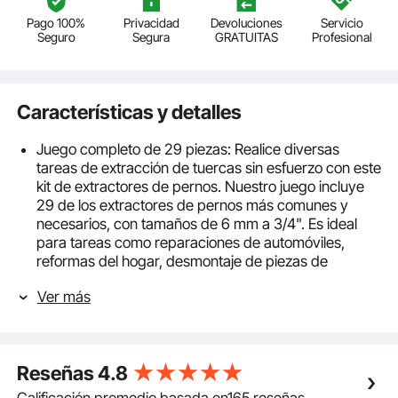
Pago 100%
Privacidad
Devoluciones
Servicio
Seguro
Segura
GRATUITAS
Profesional
Características y detalles
Juego completo de 29 piezas: Realice diversas
tareas de extracción de tuercas sin esfuerzo con este
kit de extractores de pernos. Nuestro juego incluye
29 de los extractores de pernos más comunes y
necesarios, con tamaños de 6 mm a 3/4". Es ideal
para tareas como reparaciones de automóviles,
reformas del hogar, desmontaje de piezas de
automóviles y mantenimiento de maquinaria.
Ver más
Compatibilidad versátil con herramientas: Nuestro
juego de extractores incluye adaptadores y vasos de
cabeza cuadrada compatibles con herramientas
manuales o eléctricas de 3/8" y 1/4", como llaves
Reseñas
4.8
ajustables, trinquetes y llaves eléctricas. Puede
realizar tareas de desmontaje con las herramientas
Calificación promedio basada en165 reseñas