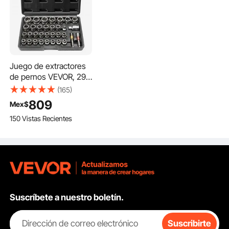
Juego de extractores
de pernos VEVOR, 29
piezas, de 6 mm a 10
(165)
mm y de 13/32" a 3/4",
809
Mex$
con vasos de
150 Vistas Recientes
extracción de acero
CR-MO y estuche para
extraer pernos,
tuercas y tornillos
oxidados y dañados.
Suscríbete a nuestro boletín.
Dirección de correo electrónico
Suscribirte