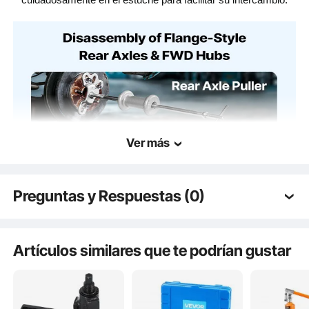
Ver más
Preguntas y Respuestas (0)
Preguntas típicas sobre los productos:
¿Es duradero el producto? ...
2 configuraciones de tracción
Artículos similares que te podrían gustar
Haz la primera pregunta
Compatibilidad universal