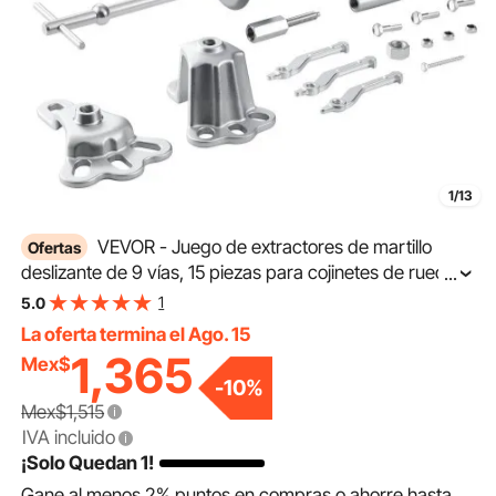
1/13
VEVOR - Juego de extractores de martillo
Ofertas
deslizante de 9 vías, 15 piezas para cojinetes de rueda
...
delantera y eje de rueda trasera, con caja de
1
5.0
transporte.
La oferta termina el Ago. 15
1,365
Mex$
-
10
%
Mex$1,515
IVA incluido
¡Solo Quedan 1!
Gane al menos
2%
puntos en compras o ahorre hasta