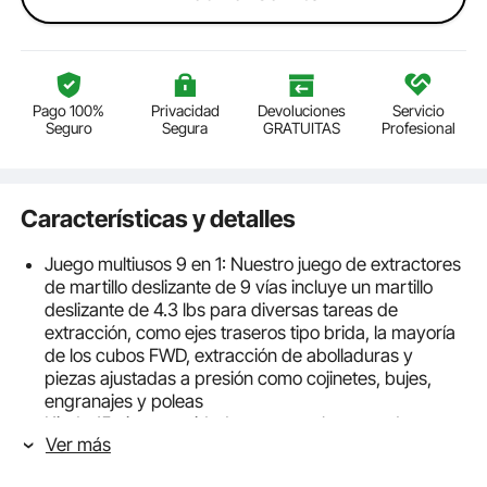
Pago 100%
Privacidad
Devoluciones
Servicio
Seguro
Segura
GRATUITAS
Profesional
Características y detalles
Juego multiusos 9 en 1: Nuestro juego de extractores
de martillo deslizante de 9 vías incluye un martillo
deslizante de 4.3 lbs para diversas tareas de
extracción, como ejes traseros tipo brida, la mayoría
de los cubos FWD, extracción de abolladuras y
piezas ajustadas a presión como cojinetes, bujes,
engranajes y poleas
Kit de 15 piezas: cuidadosamente almacenado en un
Ver más
estuche de plástico: martillo deslizante, perno central,
tuerca de seguridad, extractor de eje trasero,