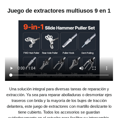
fuerza precisa y controlada para extraer piezas sin
Juego de extractores multiusos 9 en 1
esfuerzo.
15,9 libras/7,2 kg
Peso del producto
Una solución integral para diversas tareas de reparación y
extracción. Ya sea para reparar abolladuras o desmontar ejes
traseros con brida y la mayoría de los bujes de tracción
delantera, este juego de extractores con martillo deslizante lo
tiene cubierto. Todos los accesorios se guardan
cuidadosamente en el estuche para facilitar su intercambio.