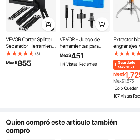
VEVOR Cárter Splitter
VEVOR - Juego de
Extractor hi
Separador Herramienta
herramientas para
engranajes
Motocicleta Dirt Bike
instalar y extraer
capacidad 
(3)
451
Mex$
ATV Cárter
poleas de bomba de
15 toneladas
855
Mex$
Guardado
114 Vistas Recientes
dirección asistida,
separador d
Mex$150
compatible con
de rueda, ex
1,72
Mex$
vehículos Ford, GM V6
2 o 3 morda
Mex$
1,875
y VW. Herramientas
vertical y ho
¡Solo Quedan 
para instalar y extraer
extractor hi
187 Vistas Rec
poleas de bomba de
mordazas de
dirección asistida.
estuche par
Mandíbulas internas y externas
cubos.
Quien compró este articulo también
De múltiples fines
compró