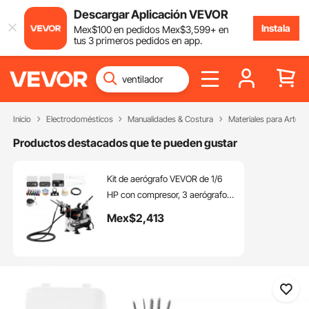
Descargar Aplicación VEVOR
Instala
Mex$
100
en pedidos
Mex$
3,599
+ en
tus 3 primeros pedidos en app.
Inicio
Electrodomésticos
Manualidades & Costura
Materiales para Artes
Productos destacados que te pueden gustar
Kit de aerógrafo VEVOR de 1/6
HP con compresor, 3 aerógrafos
profesionales de doble acción
Mex$
2,413
con 3 puntas, manguera, pintura
acrílica y pincel, silencioso, para
decoración de tartas, modelismo
y manicura.