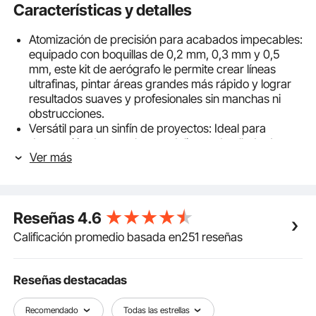
Características y detalles
Atomización de precisión para acabados impecables:
equipado con boquillas de 0,2 mm, 0,3 mm y 0,5
mm, este kit de aerógrafo le permite crear líneas
ultrafinas, pintar áreas grandes más rápido y lograr
resultados suaves y profesionales sin manchas ni
obstrucciones.
Versátil para un sinfín de proyectos: Ideal para
decoración de pasteles, modelismo, detallado de
Ver más
coches, decoración de uñas, pintura sobre lienzo y
mucho más. Tanto si eres aficionado como
profesional, este set de aerógrafo se adapta a tu
creatividad y es ideal para artistas, aficionados al
Reseñas
4.6
bricolaje y amantes de las manualidades.
Fácil control, diseño ideal para principiantes: Este kit
Calificación promedio basada en251 reseñas
de aerógrafo con compresor incluye un aerógrafo de
doble acción para controlar el aire y la pintura de
forma independiente. La perilla de presión ajustable
Reseñas destacadas
garantiza una pulverización suave y uniforme, fácil
incluso para principiantes.
Recomendado
Todas las estrellas