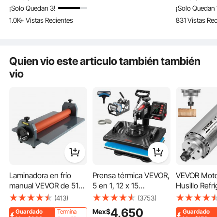
por Aire 400 Hz
(185 mm)
¡Solo Quedan 3!
¡Solo Quedan 
Diámetro de 65 X 205
1.0K+ Vistas Recientes
831 Vistas Re
mm de Alta Potencia
Quien vio este articulo también también
vio
Precisión
Fácil control
Laminadora en frío
Prensa térmica VEVOR,
VEVOR Moto
manual VEVOR de 51
5 en 1, 12 x 15
Husillo Refr
pulgadas para películas
pulgadas, control
Aire de 1,5
(413)
(3753)
fotográficas de vinilo
digital preciso de
Fresado, Mo
4,650
Mex$
Guardado
Termina
Guardado
de 10 mm, con
temperatura,
Husillo Refr