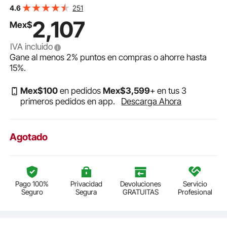
puntas, manguera, soporte y kit de limpieza, silencioso,
251
4.6
para decoración de tartas, modelismo y manicura.
2,107
Mex$
IVA incluido
Gane al menos
2%
puntos en compras o ahorre hasta
15%
.
Mex$
100
en pedidos
Mex$
3,599
+ en tus 3
primeros pedidos en app.
Descarga Ahora
Agotado
Pago 100%
Privacidad
Devoluciones
Servicio
Seguro
Segura
GRATUITAS
Profesional