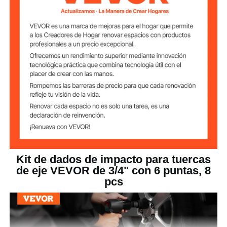
Profundidad del
Poco profunda
zócalo
Sistema de
Métrico
medición
Tamaño de la
3/4"/19,05 mm
cabeza del zócalo
10,24 x 7,68 x 2,76
Dimensiones del
producto
pulgs/260 x 195 x 70 mm
7,87 libras/3,57 kg
Peso neto
Kit de dados de impacto para tuercas
de eje VEVOR de 3/4" con 6 puntas, 8
pcs