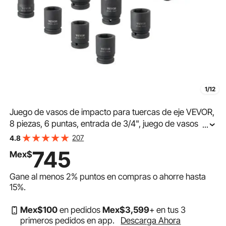
1/12
Juego de vasos de impacto para tuercas de eje VEVOR,
8 piezas, 6 puntas, entrada de 3/4", juego de vasos
...
grandes CR-MO tratados térmicamente con estuche de
207
4.8
almacenamiento, para reparación de automóviles,
745
Mex$
extracción o instalación de tuercas de eje.
Gane al menos
2%
puntos en compras o ahorre hasta
15%
.
Mex$
100
en pedidos
Mex$
3,599
+ en tus 3
primeros pedidos en app.
Descarga Ahora