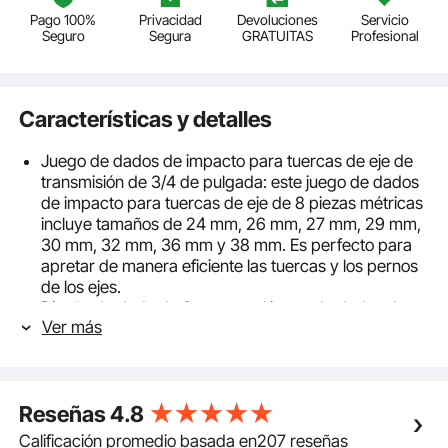
Pago 100%
Privacidad
Devoluciones
Servicio
Seguro
Segura
GRATUITAS
Profesional
Características y detalles
Juego de dados de impacto para tuercas de eje de
transmisión de 3/4 de pulgada: este juego de dados
de impacto para tuercas de eje de 8 piezas métricas
incluye tamaños de 24 mm, 26 mm, 27 mm, 29 mm,
30 mm, 32 mm, 36 mm y 38 mm. Es perfecto para
apretar de manera eficiente las tuercas y los pernos
de los ejes.
Diseño de dado de 6 puntas: el juego de dados de
Ver más
impacto de 6 puntas sujeta las tuercas y los tornillos
de forma segura, evitando que se resbalen. Al
distribuir la fuerza de manera uniforme en todos los
ángulos del sujetador, reduce el riesgo de daños
Reseñas
4.8
durante el uso.
Resistente a los impactos y a la corrosión: fabricado
Calificación promedio basada en207 reseñas