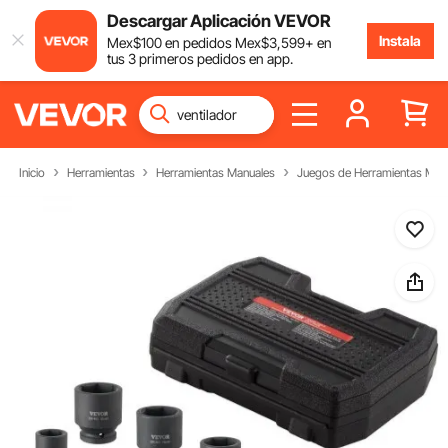
Descargar Aplicación VEVOR
Instala
Mex$
100
en pedidos
Mex$
3,599
+ en
tus 3 primeros pedidos en app.
Inicio
Herramientas
Herramientas Manuales
Juegos de Herramientas Man