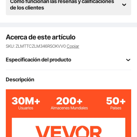
Cómo funcionan las reseñas y calificaciones
de los clientes
Acerca de este artículo
SKU: ZLMTTCZLM346RSOKVV0
Copiar
Especificación del producto
Número de
Descripción
3/4ZTT7
modelo
Material del
Cr-Mo
casquillo
Número de
8
enchufes