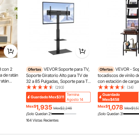
crílico encaja perfectamente en la mayoría de los sofás.
 a los objetos a su alcance!
 con 2
VEVOR Soporte para TV,
VEVOR - Sop
Ofertas
Ofertas
a de ratán
Soporte Giratorio Alto para TV de
tocadiscos de vinilo d
ratán
32 a 85 Pulgadas, Soporte para TV
con estación de carga
a de estar,
de Piso portátil Ajustable en Altura
USB, soporte para to
(293)
(34)
 de TV,
con Base de Vidrio Templado para
estante para exhibir d
Termina
Guardado
Guardado
Mex$311
Dormitorio, Sala de Estar
sala de estar y dormito
Agosto 14
Mex$458
negro
1,935
1,078
Mex$
Mex$
Mex$2,246
Mex$1,5
¡Solo Quedan 2!
¡Solo Quedan 3!
164 Vistas Recientes