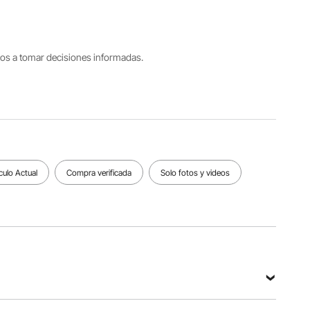
modelo
principal
0,7
JYFE-
Acrílico
pulgada/1
002S
8 mm
tros a tomar decisiones informadas.
Tamaño
del
Peso del
Peso de
producto
producto
carga
16,3 x 12
35,7
≤ 55
x 18,1
libras/16,2
libras/25
pulgadas/
kg
kg
415 x 305
x 460 mm
culo Actual
Compra verificada
Solo fotos y videos
Ver todas las especificaciones