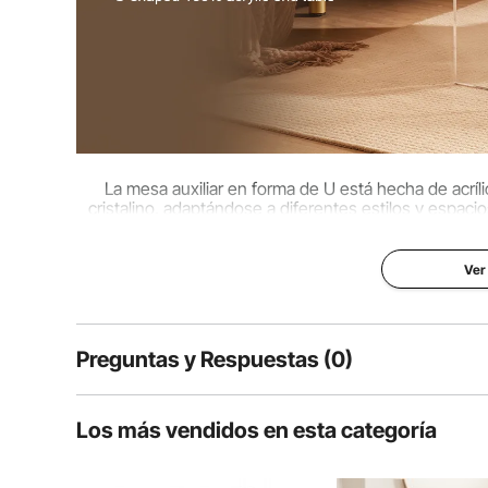
La mesa auxiliar en forma de U está hecha de acríl
cristalino, adaptándose a diferentes estilos y espaci
estabilidad que 
Ver
Preguntas y Respuestas (0)
Preguntas típicas sobre productos:
Los más vendidos en esta categoría
¿Es duradero el producto?
Haz la primera pregunta