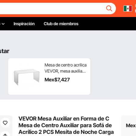
o
Inspiración
Club de miembros
star
Mesa de centro acrílica
VEVOR, mesa auxiliar
de acrílico
Mex$
7,427
transparente en forma
de C, 41 cm de alto,
ideal para café,
bebidas, comida y
aperitivos en salas de
estar, patios y terrazas.
VEVOR Mesa Auxiliar en Forma de C
Mesa de Centro Auxiliar para Sofá de
Mex
Acrílico 2 PCS Mesita de Noche Carga