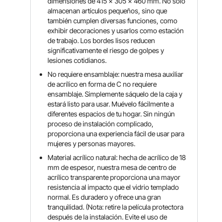
dimensiones de 415 x 305 x 460 mm. No solo
almacenan artículos pequeños, sino que
también cumplen diversas funciones, como
exhibir decoraciones y usarlos como estación
de trabajo. Los bordes lisos reducen
significativamente el riesgo de golpes y
lesiones cotidianos.
No requiere ensamblaje: nuestra mesa auxiliar
de acrílico en forma de C no requiere
ensamblaje. Simplemente sáquelo de la caja y
estará listo para usar. Muévelo fácilmente a
diferentes espacios de tu hogar. Sin ningún
proceso de instalación complicado,
proporciona una experiencia fácil de usar para
mujeres y personas mayores.
Material acrílico natural: hecha de acrílico de 18
mm de espesor, nuestra mesa de centro de
acrílico transparente proporciona una mayor
resistencia al impacto que el vidrio templado
normal. Es duradero y ofrece una gran
tranquilidad. (Nota: retire la película protectora
después de la instalación. Evite el uso de