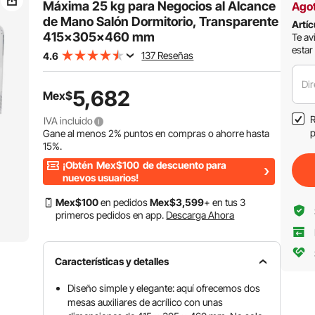
Máxima 25 kg para Negocios al Alcance
Ago
de Mano Salón Dormitorio, Transparente
Artíc
415x305x460 mm
Te av
estar
137 Reseñas
4.6
Dir
5,682
Mex$
R
IVA incluido
p
Gane al menos
2%
puntos en compras o ahorre hasta
15%
.
¡Obtén
Mex$100
de descuento para
nuevos usuarios!
Mex$
100
en pedidos
Mex$
3,599
+ en tus 3
primeros pedidos en app.
Descarga Ahora
Características y detalles
Diseño simple y elegante: aquí ofrecemos dos
mesas auxiliares de acrílico con unas