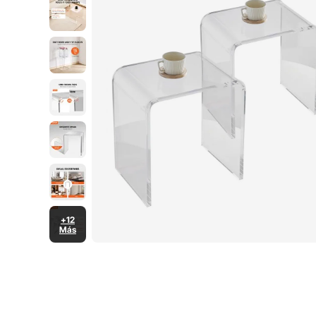
+12
Más