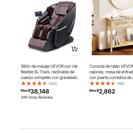
Con una altura de 460 mm, nuestra mesa auxiliar de a
¡Permite un fácil acceso
Sillón de masaje VEVOR con riel
Consola de ratán VEVOR
flexible SL-Track, reclinable de
cajones, mesa de entrad
cuerpo completo con gravedad
con puerta corrediza de 
cero, 10-18 modos automáticos,
natural, consola para sal
(202)
(181)
shiatsu 3D, calefacción, altavoz
estudio, entrada o pared
38,148
2,862
Mex$
Mex$
Bluetooth, airbag, rodillo para pies
color natural.
299 Vistas Recientes
y pantalla táctil.