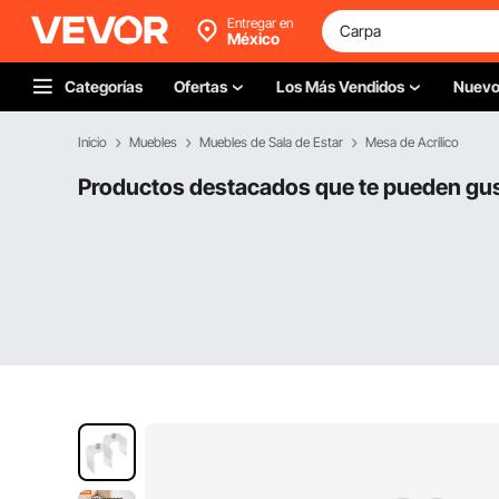
Entregar en
México
Categorías
Ofertas
Los Más Vendidos
Nuev
Inicio
Muebles
Muebles de Sala de Estar
Mesa de Acrílico
Productos destacados que te pueden gu