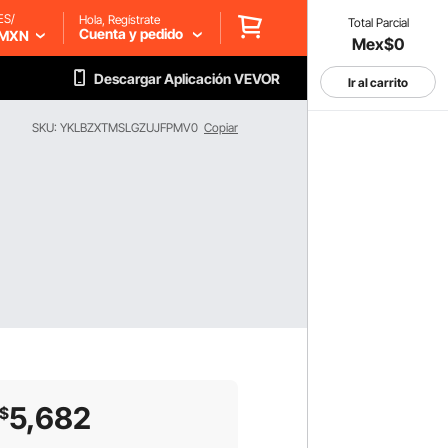
ES/
Hola, Regístrate
Total Parcial
Cuenta y pedido
MXN
Mex$0
Descargar Aplicación VEVOR
Ir al carrito
SKU: YKLBZXTMSLGZUJFPMV0
Copiar
5,682
$