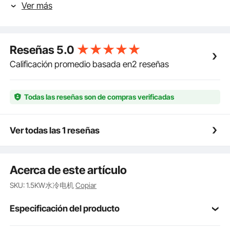
Ver más
Collet Estándar ER11: El collet del husillo cnc está
templado con acero al manganeso y el
descentramiento es inferior a 0,005 mm, lo que tiene
una alta precisión y no es fácil romper la cuchilla, lo
Reseñas
5.0
que aumenta la estabilidad del proceso de trabajo.
La tecnología de equilibrio dinámico puede reducir
Calificación promedio basada en2 reseñas
eficazmente el ruido durante el uso.
Cojinete Potente: El motor de husillo refrigerado por
agua adopta cojinetes importados con alta precisión,
Todas las reseñas son de compras verificadas
precisión y durabilidad. Mejora significativamente la
dureza y el rendimiento antioxidante.
Bajo Nivel de Ruido y Disipación de Calor: La
Ver todas las 1 reseñas
tecnología de equilibrio dinámico puede reducir
eficazmente el ruido durante el uso. El sistema de
circulación de agua diseñado científicamente tiene un
Acerca de este artículo
mejor efecto de disipación de calor para garantizar
un funcionamiento sin problemas.
SKU: 1.5KW水冷电机
Copiar
Mano de Obra Fina: El cuerpo del eje del enrutador
CNC está hecho de acero inoxidable de alta calidad,
Especificación del producto
equipado con un rotor de cobre puro. La versión
mejorada del enchufe de aviación puede garantizar