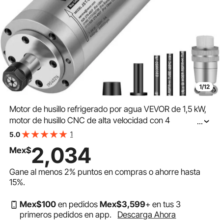
1/12
Motor de husillo refrigerado por agua VEVOR de 1,5 kW,
motor de husillo CNC de alta velocidad con 4
...
rodamientos, 24 000 RPM, 400 Hz, para máquinas de
1
5.0
grabado, fresado y rectificado.
2,034
Mex$
Gane al menos
2%
puntos en compras o ahorre hasta
15%
.
Mex$
100
en pedidos
Mex$
3,599
+ en tus 3
primeros pedidos en app.
Descarga Ahora