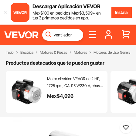
Descargar Aplicación VEVOR
Instala
Mex$
100
en pedidos
Mex$
3,599
+ en
tus 3 primeros pedidos en app.
Inicio
Eléctrica
Motores & Piezas
Motores
Motores de Uso General
Productos destacados que te pueden gustar
Motor eléctrico VEVOR de 2 HP,
1725 rpm, CA 115 V/230 V, chasis
56C, motor compresor de aire
Mex$
4,696
monofásico, eje con chaveta de
5/8", rotación en sentido
horario/antihorario para
maquinaria agrícola y equipos
generales.