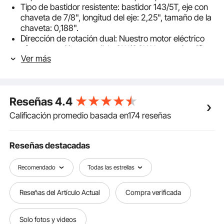
Tipo de bastidor resistente: bastidor 143/5T, eje con
chaveta de 7/8", longitud del eje: 2,25", tamaño de la
chaveta: 0,188".
Dirección de rotación dual: Nuestro motor eléctrico
ofrece rotación reversible CW/CCW, lo que simplifica
Ver más
la instalación del cableado y proporciona conexiones
rápidas y versátiles para diversas aplicaciones.
Duradero y seguro: Probado según las normas CSA,
este motor de compresor de aire cuenta con una
Reseñas
4.4
carcasa de acero laminado de alta resistencia para
una mayor durabilidad. También incluye protección
Calificación promedio basada en174 reseñas
contra sobrecargas con reinicio manual, lo que
garantiza una mayor vida útil y un rendimiento
confiable.
Reseñas destacadas
Amplia gama de aplicaciones: El motor VEVOR de 2
HP de uso general es universal, ideal para bombas
Recomendado
Todas las estrellas
de agua, maquinaria agrícola y equipos generales. Es
perfecto para proyectos de bricolaje y reparaciones,
Reseñas del Artículo Actual
Compra verificada
ofreciendo una funcionalidad versátil y potente para
diversas necesidades.
Solo fotos y videos