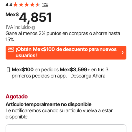
Motor eléctrico VEVOR de 2 HP, 1725 rpm, CA 115 V/230
174
4.4
V, chasis de 143/5 T, compresor de aire monofásico, eje
4,851
Mex$
de chaveta de 7/8", rotación en sentido
horario/antihorario para maquinaria agrícola y equipos
IVA incluido
Gane al menos
2%
puntos en compras o ahorre hasta
15%
.
¡Obtén
Mex$100
de descuento para nuevos
usuarios!
Mex$
100
en pedidos
Mex$
3,599
+ en tus 3
primeros pedidos en app.
Descarga Ahora
Agotado
Artículo temporalmente no disponible
Le notificaremos cuando su artículo vuelva a estar
disponible.