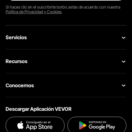
Si haces clic en el
suscribirte
botón,estás de acuerdo con nuestra
Política de Privacidad y Cookies
.
Servicios
Contacta con nosotros
Recursos
Tus Pedidos
Programa para Miembros
Devolución & Reembolso
Conocernos
Pro member program
Tu Cuenta
Acerca de VEVOR
Políticas de Envío
Descargar Aplicación VEVOR
Términos & Condiciones
Métodos de Pago
Políticas de Privacidad
Ayuda & FAQs