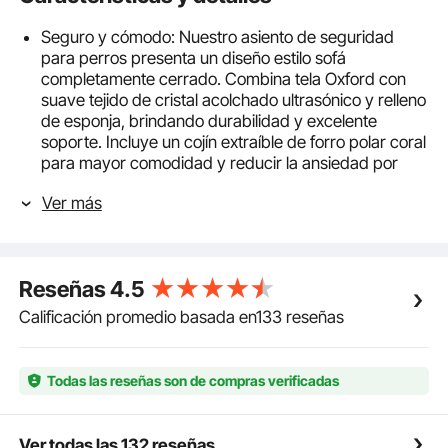
Seguro y cómodo: Nuestro asiento de seguridad
para perros presenta un diseño estilo sofá
completamente cerrado. Combina tela Oxford con
suave tejido de cristal acolchado ultrasónico y relleno
de esponja, brindando durabilidad y excelente
soporte. Incluye un cojín extraíble de forro polar coral
para mayor comodidad y reducir la ansiedad por
viajar.
Ver más
Fácil instalación para viajar: Este asiento elevador
para perros se puede instalar tanto en los asientos
delanteros como en los traseros. Viene con dos
cinturones de seguridad ajustables y un cinturón de
Reseñas
4.5
seguridad fijo para mascotas. Asegure el asiento con
hebillas ajustables de primera calidad para evitar que
Calificación promedio basada en133 reseñas
se mueva, lo que le permitirá concentrarse en
conducir de forma segura.
Diseño práctico y práctico: El asiento de coche para
Todas las reseñas son de compras verificadas
mascotas tiene un gran bolsillo lateral de
almacenamiento para los artículos esenciales de la
mascota. El cojín extraíble con una capa
Ver todas las 132 reseñas