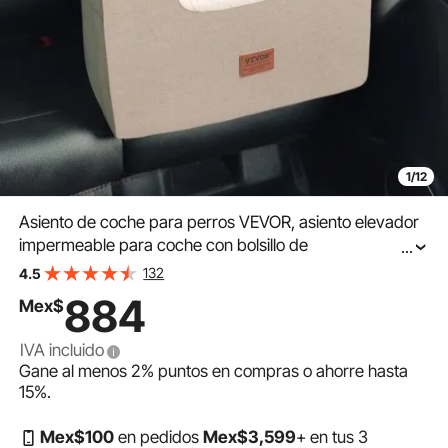
1/12
Asiento de coche para perros VEVOR, asiento elevador
impermeable para coche con bolsillo de
...
almacenamiento, correa de seguridad con clip y relleno
132
4.5
de esponja, cama para perros pequeños y medianos de
884
Mex$
hasta 25 kg, color marrón
IVA incluido
Gane al menos
2%
puntos en compras o ahorre hasta
15%
.
Mex$
100
en pedidos
Mex$
3,599
+ en tus 3