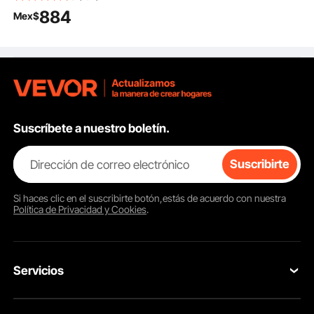
para coche con bolsillo
884
Mex$
de almacenamiento,
correa de seguridad
con clip y relleno de
esponja, cama para
perros pequeños y
medianos de hasta 25
kg, color marrón
Suscríbete a nuestro boletín.
Dirección de correo electrónico
Suscribirte
Si haces clic en el
suscribirte
botón,estás de acuerdo con nuestra
Política de Privacidad y Cookies
.
Servicios
Contacta con nosotros