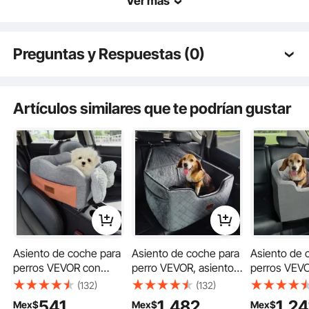
Ver más
Preguntas y Respuestas (0)
Preguntas típicas sobre los productos:
¿Es duradero el producto? ...
Artículos similares que te podrían gustar
Nuestro asiento de seguridad para perros es perfecto tanto para los asientos
delanteros como para los traseros, brindando seguridad y comodidad
Haz la primera pregunta
superiores para su amigo de cuatro patas.
Asiento de coche para
Asiento de coche para
Asiento de 
perros VEVOR con
perro VEVOR, asiento
perros VEVO
consola central,
elevador para coche
elevador im
(132)
(132)
asiento elevador para
con bolsillo de
para coche c
541
1,482
1,24
Mex$
Mex$
Mex$