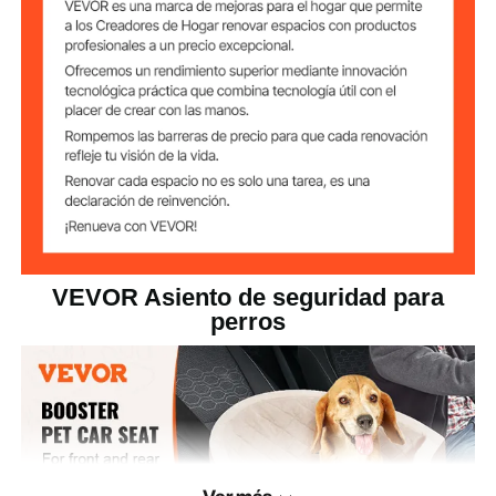
ultrasónica (interior) +
esponja
Peso neto del
3,81 libras / 1,73 kg
producto
22,05" x 20" x 16,14" / 560 x
Dimensiones del
producto
508 x 410 mm
VEVOR Asiento de seguridad para
perros