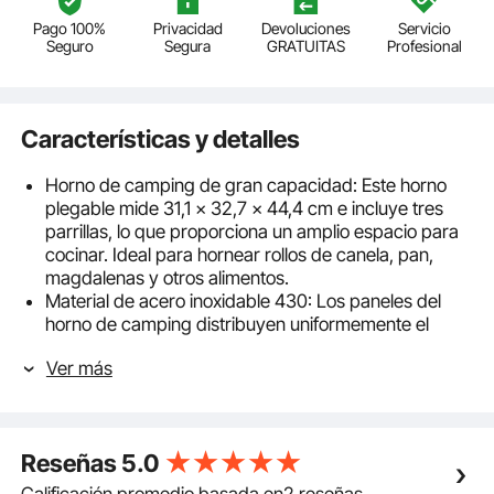
Pago 100%
Privacidad
Devoluciones
Servicio
Seguro
Segura
GRATUITAS
Profesional
Características y detalles
Horno de camping de gran capacidad: Este horno
plegable mide 31,1 x 32,7 x 44,4 cm e incluye tres
parrillas, lo que proporciona un amplio espacio para
cocinar. Ideal para hornear rollos de canela, pan,
magdalenas y otros alimentos.
Material de acero inoxidable 430: Los paneles del
horno de camping distribuyen uniformemente el
calor, garantizando durabilidad y una excelente
Ver más
resistencia al calor. Es fácil de limpiar y resistente a la
corrosión, lo que le permite cocinar con confianza.
Múltiples métodos de calentamiento: este horno de
campamento admite varios métodos de
Reseñas
5.0
calentamiento, como leña, parrilla de barbacoa,
estufa de leña y propano, compatible con diferentes
Calificación promedio basada en2 reseñas