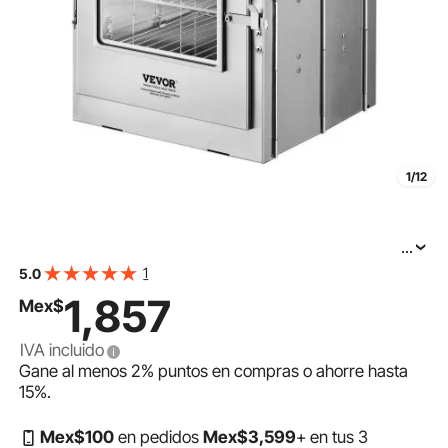
1/12
...
Horno de camping plegable VEVOR, estufa portátil de
1
5.0
acero inoxidable con parrilla de 3 niveles, asa y
1,857
Mex$
termómetro, ideal para usar con leña y estufas de
IVA incluido
Gane al menos
2%
puntos en compras o ahorre hasta
15%
.
Mex$
100
en pedidos
Mex$
3,599
+ en tus 3