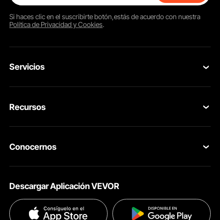
Si haces clic en el
suscribirte
botón,estás de acuerdo con nuestra
Política de Privacidad y Cookies
.
Servicios
Contacta con nosotros
Recursos
Tus Pedidos
Programa para Miembros
Devolución & Reembolso
Conocernos
Pro member program
Tu Cuenta
Acerca de VEVOR
Políticas de Envío
Descargar Aplicación VEVOR
Términos & Condiciones
Métodos de Pago
Políticas de Privacidad
Ayuda & FAQs