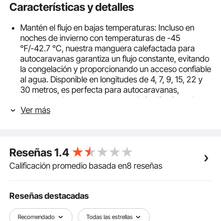
Características y detalles
Mantén el flujo en bajas temperaturas: Incluso en
noches de invierno con temperaturas de -45
°F/-42.7 °C, nuestra manguera calefactada para
autocaravanas garantiza un flujo constante, evitando
la congelación y proporcionando un acceso confiable
al agua. Disponible en longitudes de 4, 7, 9, 15, 22 y
30 metros, es perfecta para autocaravanas,
remolques, barcos, mangueras de jardín, riego de
Ver más
plantas y lavado de autos en invierno.
Calentamiento rápido y de bajo consumo: El
indicador de enchufe se ilumina cuando el
calentamiento está en curso. La manguera de agua
Reseñas
1.4
incorpora un elemento calefactor de 14 mm (0,6"),
recubierto por una capa exterior lisa que minimiza la
Calificación promedio basada en8 reseñas
dispersión del calor y acelera el calentamiento. A
medida que la manguera se calienta, el consumo de
energía disminuye.
Reseñas destacadas
Agua potable saludable: Además de prevenir la
congelación, la seguridad en el uso del agua es
Recomendado
Todas las estrellas