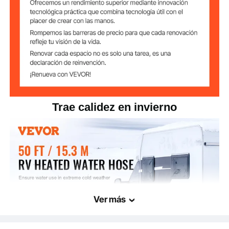
Enchufe de cristal con luz
Enchufe
indicadora de encendido
Temperatura
-45 °F/-42,7 °C
mínima
Dimensiones del
Ancho
cable calefactor
Trae calidez en invierno
14,6" x 14,6" x 6,3" / 370 x
Tamaño del
producto
370 x 160 mm
Ver más