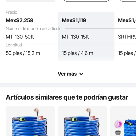
mm con adaptador
mm con adaptador
-45 °F, 
GHT de 19 mm, sin
GHT de 19 mm, sin
automáti
Precio
plomo ni BPA.
plomo ni BPA.
interior
El cable calefactor ancho cuenta con un sistema de calentamiento de frecuencia
Mex$
2,259
Mex$
1,119
Mex$
1
adaptad
variable, lo que garantiza que la temperatura no suba demasiado y reduce el
consumo de energía. Funciona incluso sin agua. La capa exterior lisa
mm, libr
proporciona un calentamiento más rápido.
Número de modelo del artículo
BPA.
MT-130-50ft
MT-130-15ft
SRTHRV
Longitud
50 pies / 15,2 m
15 pies / 4,6 m
15 pies 
Ver más
Artículos similares que te podrían gustar