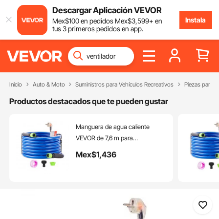
Descargar Aplicación VEVOR
Instala
Mex$
100
en pedidos
Mex$
3,599
+ en
tus 3 primeros pedidos en app.
Inicio
Auto & Moto
Suministros para Vehículos Recreativos
Piezas para V
Productos destacados que te pueden gustar
Manguera de agua caliente
VEVOR de 7,6 m para
autocaravanas, anticongelante
Mex$
1,436
hasta -45 °F, autorregulable,
diámetro interior de 16,8 mm con
adaptador GHT de 19,3 mm, sin
plomo ni BPA.