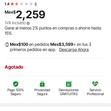
autorregulable, diámetro interior de 16 mm con
8
1.4
adaptador GHT de 19 mm, sin plomo ni BPA.
2,259
Mex$
IVA incluido
Gane al menos
2%
puntos en compras o ahorre hasta
15%
.
Mex$
100
en pedidos
Mex$
3,599
+ en tus 3
primeros pedidos en app.
Descarga Ahora
Agotado
Pago 100%
Privacidad
Devoluciones
Servicio
Seguro
Segura
GRATUITAS
Profesional