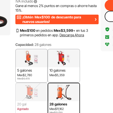
IVA incluido
Gane al menos
2%
puntos en compras o ahorre hasta
15%
.
¡Obtén
Mex$100
de descuento para
nuevos usuarios!
Mex$
100
en pedidos
Mex$
3,599
+ en tus 3
primeros pedidos en app.
Descarga Ahora
Capacidad:
28 galones
5 galones
10 galones
Mex$2,780
Mex$5,359
Mex$4,470
20 gal
28 galones
Agotado
Mex$11,162
Mex$11,750