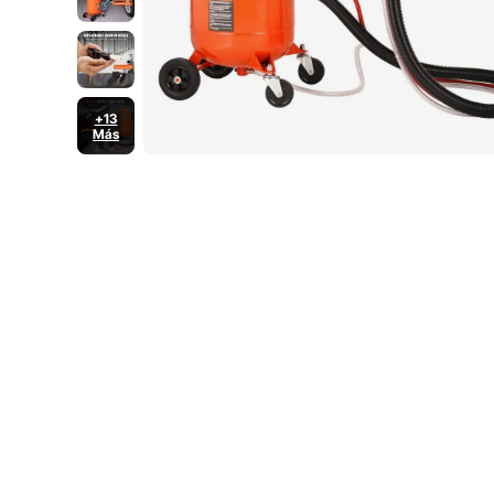
+13
Más