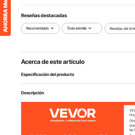
Reseñas destacadas
Recomendado
Toda estrella
Reseñas del Artí
Acerca de este artículo
Especificación del producto
Número de modelo del artículo
XH-SB28
Descripción
Potencia
1200W
Capacidad del tanque
28 gal / 106 L