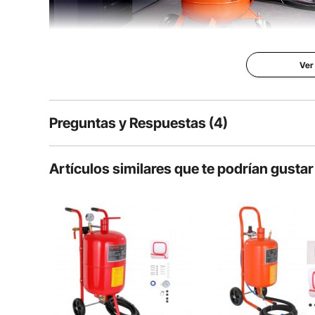
Dimensiones del producto
24,4" x 15,4" 
Ver
Preguntas y Respuestas (4)
El chorro de arena de alta resistencia VEVOR de 28 g
de 1200 W, perfecto para el reacabado de automóv
impresionante tasa de recuperación de abrasivo 
4
rent
Preguntas
Artículos similares que te podrían gustar
P:
Que tamaño son las boquillas?
Responde esta pregunta
R:
Estimado cliente: La boquilla es de 7 mm. Gracias por conta
Por vevor
en Oct 23, 2025
Útil (
0
)