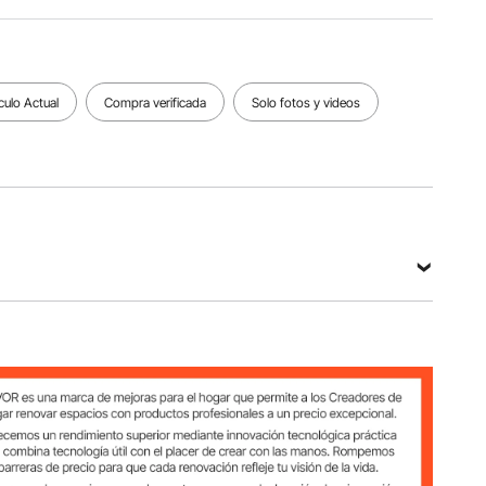
grano 60
9,9 gal /
60 - 110
- 100
45 L
PSI
Ver todas las especificaciones
culo Actual
Compra verificada
Solo fotos y videos