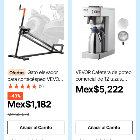
Gato elevador
VEVOR Cafetera de goteo
Ofertas
comercial de 12 tazas,
para cortacésped VEVOR,
cafetera con jarra térmica
capacidad de peso de
Mex$
5,222
(2)
para mantener caliente o
400 kg, gato telescópico
-
43%
fría, cafetera de acero
de mantenimiento con
Mex$
1,182
inoxidable para
manivela y mango para
restaurantes, oficinas y
herramientas eléctricas,
Mex$2,079
cafeterías.
elevador plegable para
cortacéspedes y
Añadir al Carrito
Añadir al Carrito
tractores de jardín, color
negro