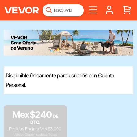
Disponible únicamente para usuarios con Cuenta
Personal.
Mex$
240
DE
DTO.
Pedidos Encima
Mex$
3,000
Válido: Cupón caduca 1 días