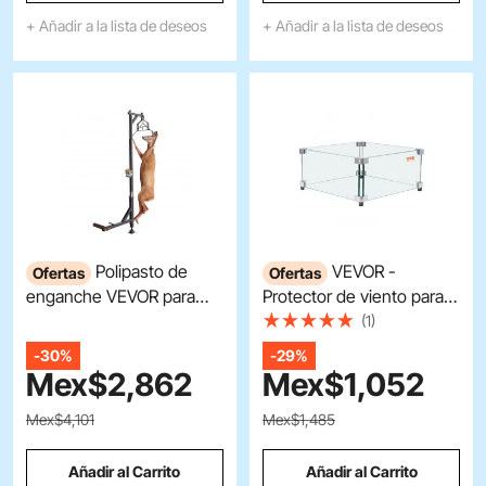
agua dulce.
ruedas.
+ Añadir a la lista de deseos
+ Añadir a la lista de deseos
Polipasto de
VEVOR -
Ofertas
Ofertas
enganche VEVOR para
Protector de viento para
ciervos, capacidad de
fogatas de gas cuadradas
(1)
carga de 400 lb, polipasto
(21 x 21 x 7,5 pulgadas),
-
30%
-
29%
de enganche para caza,
transparente, vidrio
Mex$
2,862
Mex$
1,052
polipasto de enganche
templado, 0,31 pulgadas
para ciervos de camión
de grosor, panel de vidrio
Mex$4,101
Mex$1,485
con juego de elevación
con soporte de esquina
de cabrestante, receptor
resistente y patas
Añadir al Carrito
Añadir al Carrito
de enganche de 2