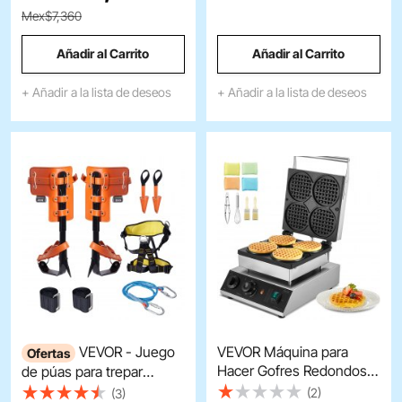
equipo de arboricultura
automático/manual,
Mex$7,360
para trepar, cazar y
máquina de soldadura por
recolectar fruta, color
puntos de 110 V para
Añadir al Carrito
Añadir al Carrito
blanco
reparación de paneles de
carrocería de aluminio.
+ Añadir a la lista de deseos
+ Añadir a la lista de deseos
VEVOR - Juego
VEVOR Máquina para
Ofertas
Hacer Gofres Redondos,
de púas para trepar
de Acero Inoxidable
árboles (1 par, acero de
(2)
(3)