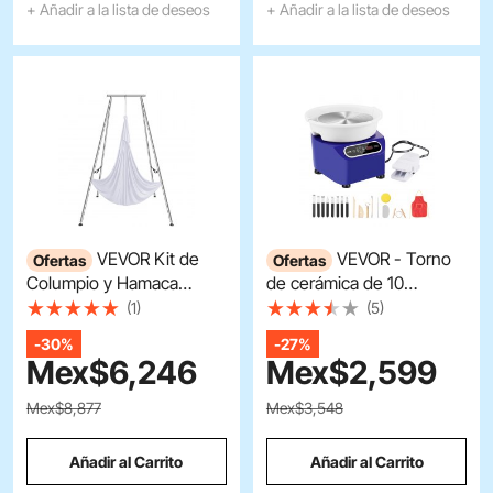
+ Añadir a la lista de deseos
+ Añadir a la lista de deseos
VEVOR Kit de
VEVOR - Torno
Ofertas
Ofertas
Columpio y Hamaca
de cerámica de 10
Aérea para Yoga, Soporte
pulgadas, torno eléctrico
(1)
(5)
de Yoga Profesional 295
de 350 W con pedal y
-
30%
-
27%
cm de Altura, Hamaca
pantalla táctil LCD, rueda
Mex$
6,246
Mex$
2,599
Blanca de 6x2,6 m,
de cerámica de
Capacidad de Carga
accionamiento directo
Mex$8,877
Mex$3,548
Máxima de 250 kg, para
con herramientas de
Fitness, Culturismo,
modelado para
Añadir al Carrito
Añadir al Carrito
Pilates, Blanco
manualidades, color azul