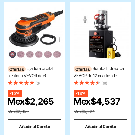
Lijadora orbital
Bomba hidráulica
Ofertas
Ofertas
aleatoria VEVOR de 6
VEVOR de 12 cuartos de
pulgadas, 350 W, sin
galón, de simple efecto, para
(3)
(16)
escobillas, 10 000 rpm, 6
remolques de volteo, caudal
-
15%
-
13%
velocidades variables, con 10
de 0,91 GPM, presión
Mex$
2,265
Mex$
4,537
hojas de lija, conector para
máxima de alivio de 3200 PSI,
polvo y manguera para lijado
12 V CC para elevación de
Mex$2,650
Mex$5,224
de detalles de carpintería.
vehículos con remolques de
volteo.
Añadir al Carrito
Añadir al Carrito