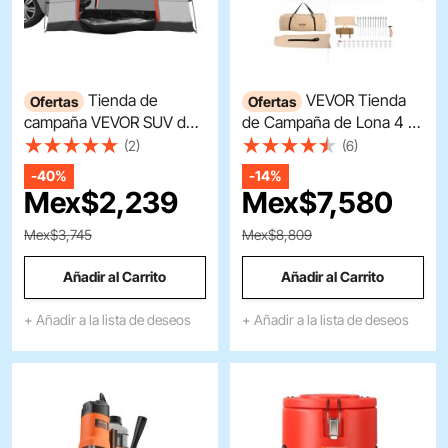
Tienda de
VEVOR Tienda
Ofertas
Ofertas
campaña VEVOR SUV de
de Campaña de Lona 4 m
2,44 m a 2,44 m para
de Yurta, Tienda de
(2)
(6)
acampar, con capa
Campaña Familiar, Carpa
-
40%
-
14%
impermeable y bolsa de
con Agujero de Estufa
Mex$
2,239
Mex$
7,580
transporte, doble capa de
para 4 Estaciones, con
PU2000 mm, para
Bolsas de
Mex$3,745
Mex$8,809
camioneta, con capacidad
Almacenamiento para
para 6-8 personas, para
Glamping de hasta 6
Añadir al Carrito
Añadir al Carrito
portón trasero de
Personas, Fiesta, Viaje
furgoneta.
+ Añadir a la lista de deseos
+ Añadir a la lista de deseos