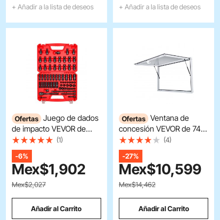
+ Añadir a la lista de deseos
+ Añadir a la lista de deseos
Juego de dados
Ventana de
Ofertas
Ofertas
de impacto VEVOR de
concesión VEVOR de 74 x
3/8", 67 piezas, 6 puntas,
40 pulgadas, puerta con
(1)
(4)
SAE (5/16" a 3/4") y
ventana para puesto de
-
6%
-
27%
métrico (8 mm a 19 mm),
comida con cerradura de
Mex$
1,902
Mex$
10,599
dados giratorios,
horquilla de doble punto,
adaptadores, acero Cr-V y
puerta de toldo de hasta
Mex$2,027
Mex$14,462
Cr-Mo, estuche de
85 grados para camiones
transporte.
de comida, vidrio no
Añadir al Carrito
Añadir al Carrito
incluido