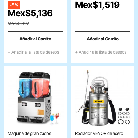
Mex$
1,519
-
5%
manual con manómetro,
manual de 110 V con motor de
Mex$
5,136
válvula de seguridad y
cobre, kit portátil con estuche
boquilla ajustable, rociador de
de transporte.
Mex$5,407
maleza para césped,
jardinería y desinfección.
Añadir al Carrito
Añadir al Carrito
+ Añadir a la lista de deseos
+ Añadir a la lista de deseos
Máquina de granizados
Rociador VEVOR de acero