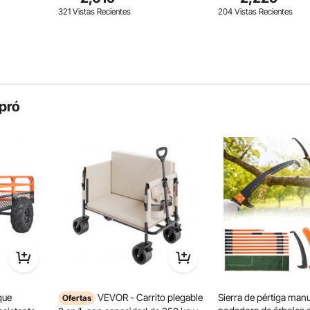
para
mangos ligeros de fibra de vidrio
ligeros de fibra de vid
321 Vistas Recientes
204 Vistas Recientes
de 20 cm, para podar palmeras y
para podar palmeras y
arbustos.
pró
ezal de aleación de aluminio, reforzados con un robusto
xido y a la corrosión, y dimensionalmente estable.
que
VEVOR - Carrito plegable
Sierra de pértiga man
Ofertas