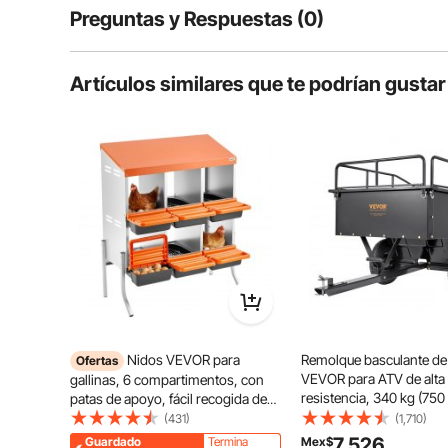
Preguntas y Respuestas (0)
Preguntas típicas sobre productos:
Artículos similares que te podrían gustar
¿Es duradero el producto?
Haz la primera pregunta
Nuestro rastrillo para jardinería cuenta con un mango
más amplio. Su diseño permite limpiar plantas subacuá
áreas extens
Nidos VEVOR para
Remolque basculante de
Ofertas
VEVOR para ATV de alta
gallinas, 6 compartimentos, con
resistencia, 340 kg (750 
patas de apoyo, fácil recogida de
340 litros (12 pies cúbico
huevos, acero galvanizado y
(431)
(1,710)
remolque utilitario para 
plástico de alta resistencia,
7,526
Guardado
Termina
Mex$