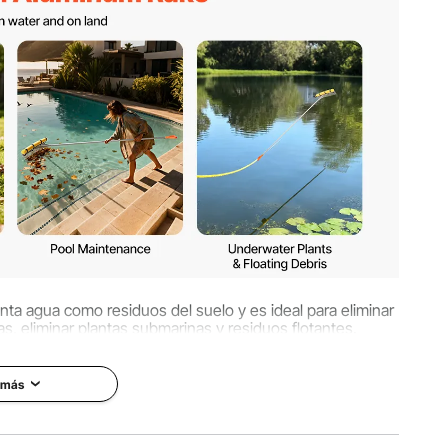
6 kg
4,92 pulgadas / 3380 x 914 x 125 mm
 tanta agua como residuos del suelo y es ideal para eliminar
as, eliminar plantas submarinas y residuos flotantes.
 más