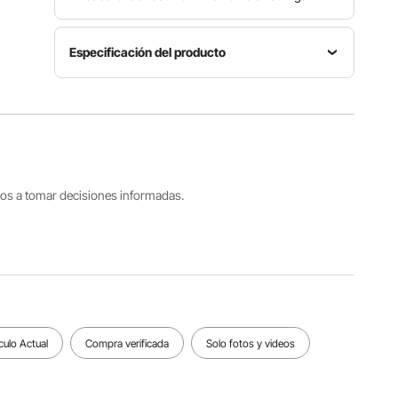
Especificación del producto
Ancho
del
Número
Número
cabezal
de
de
del
modelo
dientes
rastrillo
LVPA36-
34
36
133
pulgadas /
tros a tomar decisiones informadas.
914 mm
Longitud
Longitud
Material
del
de la
principal
mango
cuerda
Aluminio
133
51,84 pies
6063,
pulgadas /
/ 15800
EVA
3380 mm
mm
culo Actual
Compra verificada
Solo fotos y videos
Ver todas las especificaciones