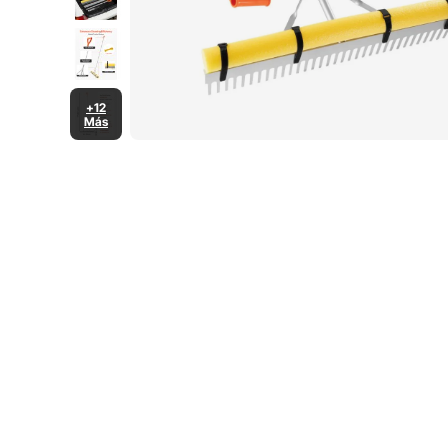
+12
Más