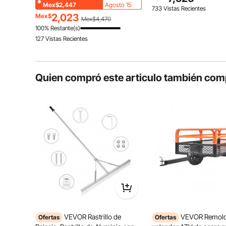
laterales desmontables 
plegables, color naranja
Mex$2,447
Agosto 15
733 Vistas Recientes
tractor cortacésped.
2,023
Mex$
Mex$4,470
100% Restante(s)
127 Vistas Recientes
Quien compró este articulo también com
El rastrillo para hojas cuenta con un mango y un cab
marco triangular. Es resistente al agua, al ó
VEVOR Rastrillo de
VEVOR Remol
Ofertas
Ofertas