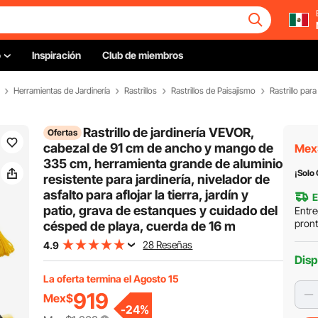
o
Inspiración
Club de miembros
Herramientas de Jardinería
Rastrillos
Rastrillos de Paisajismo
Rastrillo para
Rastrillo de jardinería VEVOR,
Ofertas
cabezal de 91 cm de ancho y mango de
Mex
335 cm, herramienta grande de aluminio
¡Solo
resistente para jardinería, nivelador de
asfalto para aflojar la tierra, jardín y
E
patio, grava de estanques y cuidado del
Entre
pron
césped de playa, cuerda de 16 m
28 Reseñas
4.9
Disp
La oferta termina el Agosto 15
919
Mex$
-
24
%