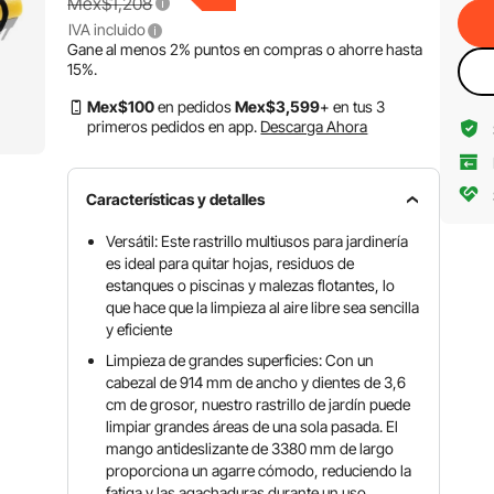
Mex$1,208
IVA incluido
Gane al menos
2%
puntos en compras o ahorre hasta
15%
.
Mex$
100
en pedidos
Mex$
3,599
+ en tus 3
primeros pedidos en app.
Descarga Ahora
Características y detalles
Versátil: Este rastrillo multiusos para jardinería
es ideal para quitar hojas, residuos de
estanques o piscinas y malezas flotantes, lo
que hace que la limpieza al aire libre sea sencilla
y eficiente
Limpieza de grandes superficies: Con un
cabezal de 914 mm de ancho y dientes de 3,6
cm de grosor, nuestro rastrillo de jardín puede
limpiar grandes áreas de una sola pasada. El
mango antideslizante de 3380 mm de largo
proporciona un agarre cómodo, reduciendo la
fatiga y las agachaduras durante un uso