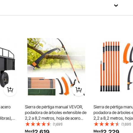
 extensible de 340 cm y una cuerda de 15,8 m para un uso
ticas y residuos flotantes de la orilla, así como abordar
as con facilidad.
 acero
Sierra de pértiga manual VEVOR,
Sierra de pértiga man
podadora de árboles extensible de
podadora de árboles e
libras),
2,2 a 8,2 metros, hoja de acero
2,2 a 8,2 metros, hoja
s),
afilada y tijeras para podar ramas
afilada para podar ram
(1,691)
(1,691)
jardín con
altas, podadora de ramas con
podadora manual co
2,619
2,229
Mex$
Mex$