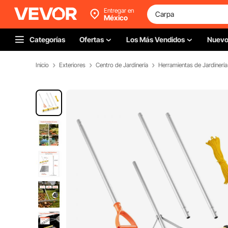
Entregar en
México
Categorías
Ofertas
Los Más Vendidos
Nuev
Inicio
Exteriores
Centro de Jardinería
Herramientas de Jardinería