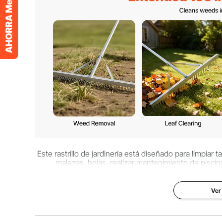
Peso neto
5,73 libras / 2,
Dimensiones del producto
133,07 x 36 x 
Este rastrillo de jardinería está diseñado para limpiar
malezas, hojas, realizar mantenimiento de piscin
Ver