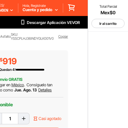
ES/
Hola, Regístrate
Total Parcial
Cuenta y pedido
MXN
Mex$0
Descargar Aplicación VEVOR
Ir al carrito
SKU:
 Asfalto
Copiar
YSSCPLHJ36INDYGLK001V0
919
$
 Quedan 4!
nvío GRATIS
gar en
México
.
Consíguelo tan
to como
Jue. Ago. 13
Detalles
onible
Casi agotado