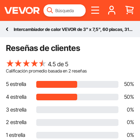
Intercambiador de calor VEVOR de 3" x 7,5", 60 placas, 316L, 1/2" BSP FPT, enfriador de mosto de cerveza EATB12 para calefacción hidrónica
Reseñas de clientes
4.5 de 5
Calificación promedio basada en
2
reseñas
5 estrella
50%
4 estrella
50%
3 estrella
0%
2 estrella
0%
1 estrella
0%