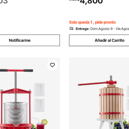
103
4,800
stalar y guardar.
termómetro incorporado para 
vino, brandy y licores.
Solo queda 1 , pide pronto
Entrega:
Dom.Agosto 9 - Vie.Agos
Notificarme
Añadir al Carrito