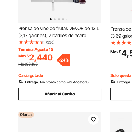
Prensa de vino de frutas VEVOR de 12 L
Prensa de 
(3,17 galones), 2 barriles de acero
(3,69 galo
inoxidable, exprimidor manual, para
(330)
inoxidable
sidra, manzana, uva, tintura, miel, aceite
Termina Agosto 15
travesaño,
4,
Mex$
2,440
Mex$
de oliva, con mango triangular para
para tintu
-
24
%
cocina al aire libre y hogar.
mango en T
Mex$3,195
Casi agotado
Solo queda 
Entrega:
tan pronto como Mar.Agosto 18
Entrega:
Añadir al Carrito
Ofertas