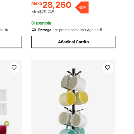
28,260
Mex$
batidos y granizados, ideal para fiestas
whisky,
-
5
%
en casa, restaurantes, cafeterías y
Mex$29,748
bares.
Disponible
to 14
Entrega:
tan pronto como Mar.Agosto 11
Añadir al Carrito