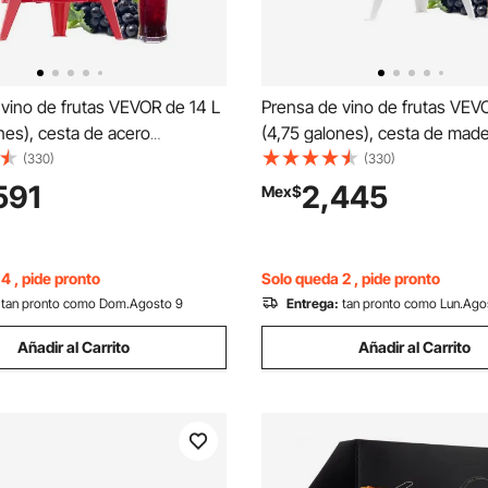
vino de frutas VEVOR de 14 L
Prensa de vino de frutas VEVO
nes), cesta de acero
(4,75 galones), cesta de mad
 con estructura triangular y
con 8 bloques, exprimidor ma
(330)
(330)
 exprimidor manual, prensa
resistente, prensa para sidra, 
591
2,445
Mex$
ra de sidra, manzana y uva con
manzana y uva, miel, aceite de
 para cocina y hogar.
asa para cocina y hogar.
4 , pide pronto
Solo queda 2 , pide pronto
tan pronto como Dom.Agosto 9
Entrega:
tan pronto como Lun.Ago
Añadir al Carrito
Añadir al Carrito