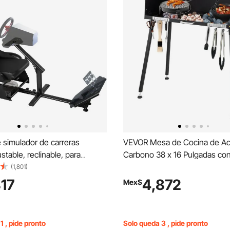
 simulador de carreras
VEVOR Mesa de Cocina de Ac
stable, reclinable, para
Carbono 38 x 16 Pulgadas co
n soporte para palanca de
Parabrisas de Tres Caras y Pa
(1,801)
compatible con PS4, PS3,
Preparar Comida al Aire Libre
817
4,872
Mex$
nto de simulador de carreras
Holandés
soporte para volante de
(asiento, PS3/PS3/G29/G920)
1 , pide pronto
Solo queda 3 , pide pronto