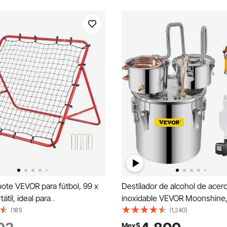
ote VEVOR para fútbol, 99 x
Destilador de alcohol de acer
átil, ideal para
inoxidable VEVOR Moonshine,
nto. Regalo perfecto para
cobre con bomba de circulació
(181)
(1,240)
lescentes y todas las edades.
elaboración de cerveza casera
Mex$