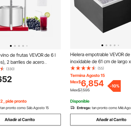
Hielera empotrable VEVOR de
vino de frutas VEVOR de 6 l
inoxidable de 61 cm de largo 
s), 2 barriles de acero
ancho x 33 cm de alto, depósi
(55)
, exprimidor manual, prensa
(330)
comercial con tapa deslizante,
Termina Agosto 15
, tintura de manzana y uva,
652
6,854
Mex$
hielo para cocina al aire libre 
te de oliva, con mango en T
-
10
%
tubo y tapón de drenaje inclui
 al aire libre y hogar.
Mex$7,595
vino frío y cerveza.
2 , pide pronto
Disponible
tan pronto como Sáb.Agosto 15
Entrega:
tan pronto como Mié.Ago
Añadir al Carrito
Añadir al Carrito