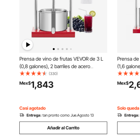
Prensa de vino de frutas VEVOR de 3 L
Prensa de 
(0,8 galones), 2 barriles de acero
(1,6 galone
inoxidable, exprimidor manual, sidra,
inoxidable
(330)
manzana, tintura de uva, miel, aceite de
para sidra
1,843
2,
Mex$
Mex$
oliva, prensa con mango en T para
miel, acei
cocina al aire libre y hogar.
para cocina
Casi agotado
Solo queda 
Entrega:
tan pronto como Jue.Agosto 13
Entrega:
Añadir al Carrito