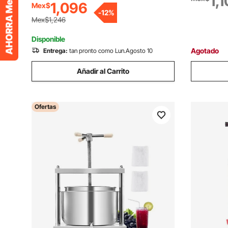
1,
1,096
Mex$
bar y bodega (color natural)
Fácil de in
-
12
%
Mex$1,246
Disponible
Agotado
Entrega:
tan pronto como Lun.Agosto 10
Añadir al Carrito
Ofertas