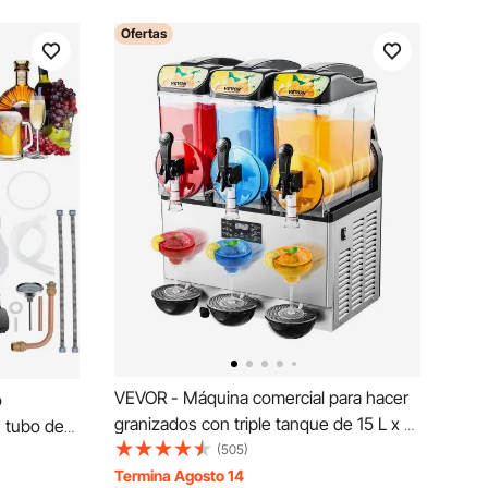
Ofertas
VEVOR - Máquina comercial para hacer
o
granizados con triple tanque de 15 L x 3
 tubo de
pulgadas, de acero inoxidable, para
(505)
n, kit de
preparar 180 tazas de margaritas,
Termina Agosto 14
,