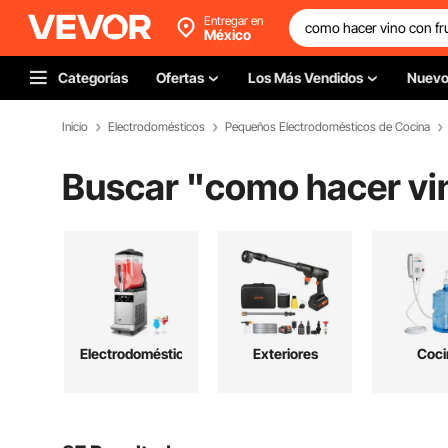
Entregar en
México
Categorías
Ofertas
Los Más Vendidos
Nuev
Inicio
Electrodomésticos
Pequeños Electrodomésticos de Cocina
Buscar "
como hacer vin
Electrodomésticos
Exteriores
Coci