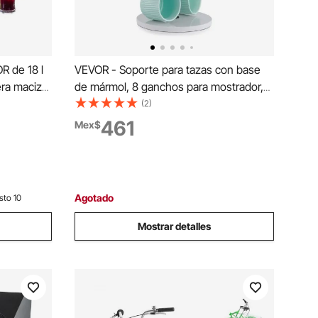
R de 18 l
VEVOR - Soporte para tazas con base
era maciza
de mármol, 8 ganchos para mostrador,
nual
de acero al carbono, para barra de café,
(2)
tintura de
cocina y hogar (negro mate)
461
Mex$
 oliva, con
Agotado
sto 10
Mostrar detalles