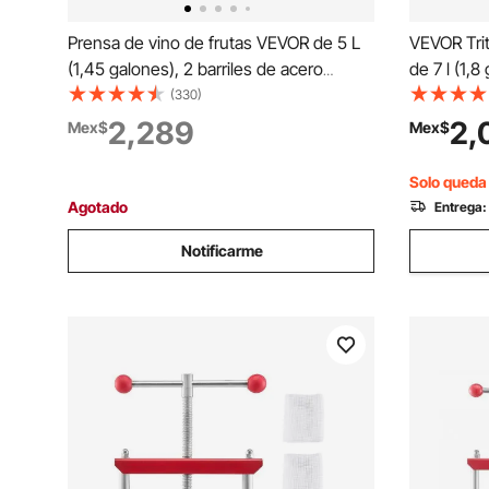
Prensa de vino de frutas VEVOR de 5 L
VEVOR Tri
(1,45 galones), 2 barriles de acero
de 7 l (1,8
inoxidable, exprimidor manual, prensa
grande, de
(330)
para sidra, manzana, uva, tintura, miel,
prensar vi
2,289
2,
Mex$
Mex$
aceite de oliva, con mango triangular
con mango 
para cocina al aire libre y hogar.
hogar, col
Solo queda 
Agotado
Entrega:
Notificarme