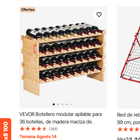
Ofertas
VEVOR Botellero modular apilable para
Red de reb
36 botellas, de madera maciza de
99 cm, port
bambú, de 4 niveles, para vino,
(388)
entrenamie
expositor independiente, para cocina,
Termina Agosto 14
niños, ado
Mex$