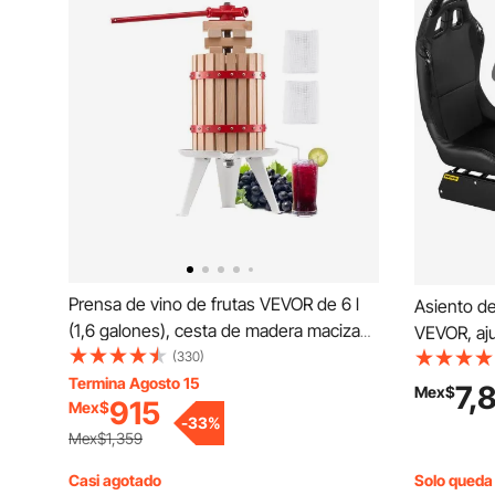
Prensa de vino de frutas VEVOR de 6 l
Asiento de
(1,6 galones), cesta de madera maciza
VEVOR, aju
con 8 bloques, exprimidor manual
(330)
juegos, co
resistente, prensa para sidra, tintura de
Termina Agosto 15
cambios, 
7,
Mex$
915
Mex$
manzana y uva, miel, aceite de oliva, con
Xbox, asie
-
33
%
asa para cocina y hogar.
Logitech, 
Mex$1,359
carreras 
Casi agotado
Solo queda 