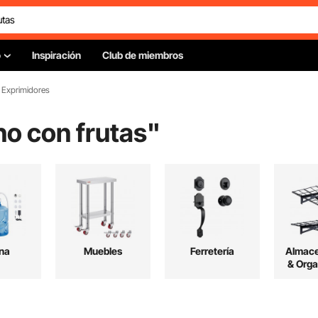
o
Inspiración
Club de miembros
Exprimidores
o con frutas
"
na
Muebles
Ferretería
Almac
& Orga