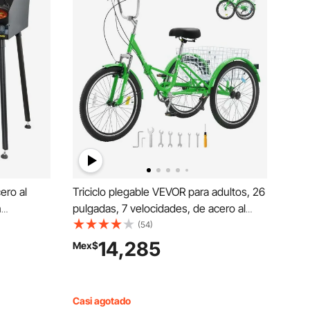
ero al
Triciclo plegable VEVOR para adultos, 26
n
pulgadas, 7 velocidades, de acero al
tas para
carbono, de 3 ruedas, con cesta y
(54)
 y Horno
asiento ajustable, ideal para ir de
14,285
Mex$
compras, picnics, mujeres, hombres y
personas mayores (verde)
Casi agotado