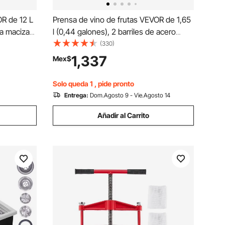
OR de 12 L
Prensa de vino de frutas VEVOR de 1,65
ra maciza
l (0,44 galones), 2 barriles de acero
nual
inoxidable, exprimidor manual, para
(330)
tintura de
sidra, manzana, uva, tintura, miel, aceite
1,337
Mex$
 oliva, con
de oliva, con mango en T para cocina al
aire libre y hogar.
Solo queda 1 , pide pronto
Entrega:
Dom.Agosto 9 - Vie.Agosto 14
Añadir al Carrito