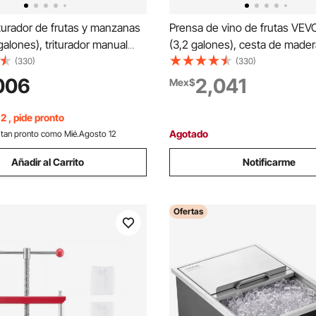
turador de frutas y manzanas
Prensa de vino de frutas VEV
 galones), triturador manual
(3,2 galones), cesta de made
 acero inoxidable, para
con 8 bloques, exprimidor ma
(330)
(330)
no, sidra, manzanas y uvas,
resistente, prensa para sidra, 
006
2,041
Mex$
de rodillo para cocina y
manzana y uva, miel, aceite de
or verde
asa para cocina y hogar.
2 , pide pronto
Agotado
tan pronto como Mié.Agosto 12
Añadir al Carrito
Notificarme
Ofertas