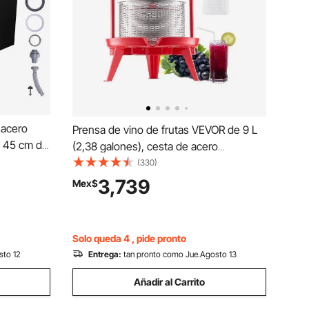
 acero
Prensa de vino de frutas VEVOR de 9 L
x 45 cm de
(2,38 galones), cesta de acero
to de hielo
inoxidable con estructura triangular y
(330)
 barra de
travesaño, exprimidor manual, prensa
3,739
Mex$
de 40,9 qt,
para tintura de sidra, manzana y uva con
dos, para
mango en T para cocina y hogar.
Solo queda 4 , pide pronto
sto 12
Entrega:
tan pronto como Jue.Agosto 13
Añadir al Carrito