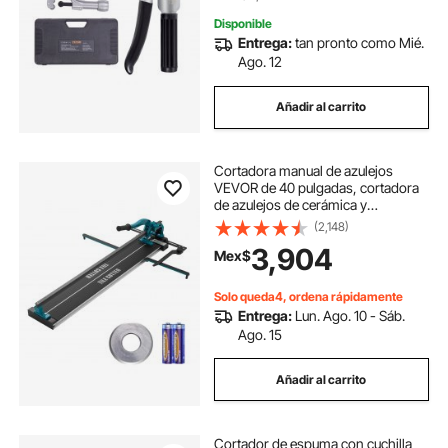
Disponible
Entrega:
tan pronto como Mié.
Ago. 12
Añadir al carrito
Cortadora manual de azulejos
VEVOR de 40 pulgadas, cortadora
de azulejos de cerámica y
porcelana con rueda de corte de
(2,148)
carburo de tungsteno,
3,904
Mex$
posicionamiento infrarrojo, patas
antideslizantes y rieles duraderos
para instaladores profesionales o
Solo queda4, ordena rápidamente
principiantes.
Entrega:
Lun. Ago. 10 - Sáb.
Ago. 15
Añadir al carrito
Cortador de espuma con cuchilla