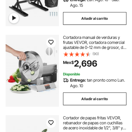
Ago. 15
Añadir al carrito
Cortadora manual de verduras y
frutas VEVOR, cortadora comercial
ajustable de 0-12 mm de grosor, de
acero inoxidable con 2 cuchillas de
(90)
repuesto, para patatas, pepinos,
2,696
Mex$
limones y tomates.
Disponible
Entrega:
tan pronto como Lun.
Ago. 10
Añadir al carrito
Cortador de papas fritas VEVOR,
rebanador de papas con cuchillas
de acero inoxidable de 1/2", 3/8" y