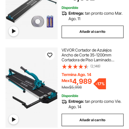
rieles duraderos para instaladores
profesionales o principiantes.
Disponible
Entrega:
tan pronto como Mar.
Ago. 11
Añadir al carrito
VEVOR Cortador de Azulejos
Ancho de Corte 35-1200mm
Cortadora de Piso Laminado
Espesor de Corte 6-15mm
(2,148)
Cortador Manual de Azulejos de
Aluminio Corte con Láser para
Termina Ago. 14
Cortar Azulejo de Porcelana
4,989
Mex$
-
17%
Mex$5,998
Disponible
Entrega:
tan pronto como Vie.
Ago. 14
Añadir al carrito