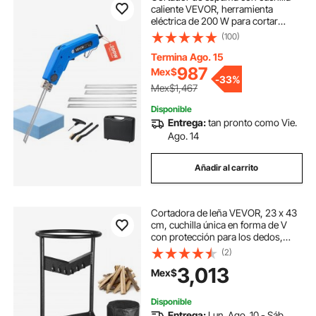
caliente VEVOR, herramienta
eléctrica de 200 W para cortar
espuma, cortador de poliestireno
(100)
ajustable de 50 °C a 500 °C con
cuchillas de 15 cm y 20 cm para
Termina Ago. 15
paneles KT, polietileno, esponja y
987
Mex$
-
33%
caucho. Incluye caja de
Mex$1,467
herramientas.
Disponible
Entrega:
tan pronto como Vie.
Ago. 14
Añadir al carrito
Cortadora de leña VEVOR, 23 x 43
cm, cuchilla única en forma de V
con protección para los dedos,
cortadora de troncos manual para
(2)
partir leña, estructura de acero
3,013
Mex$
resistente y estable.
Disponible
Entrega:
Lun. Ago. 10 - Sáb.