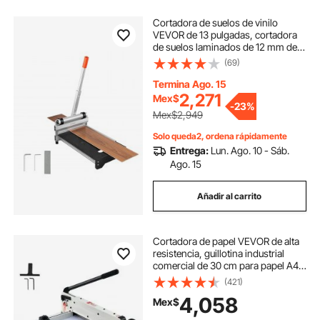
Cortadora de suelos de vinilo
VEVOR de 13 pulgadas, cortadora
de suelos laminados de 12 mm de
grosor con ángulos ajustables de
(69)
15°/30°/45°, ruedas flexibles,
mango telescópico, apta para
Termina Ago. 15
ciertas maderas de ingeniería, LVT,
2,271
Mex$
-
23%
VCT, SPC, LVP, WPC.
Mex$2,949
Solo queda2, ordena rápidamente
Entrega:
Lun. Ago. 10 - Sáb.
Ago. 15
Añadir al carrito
Cortadora de papel VEVOR de alta
resistencia, guillotina industrial
comercial de 30 cm para papel A4,
capacidad para 400 hojas,
(421)
construcción de acero sólido,
4,058
Mex$
cortadora de papel apilado para
oficina, hogar, escuela, tienda,