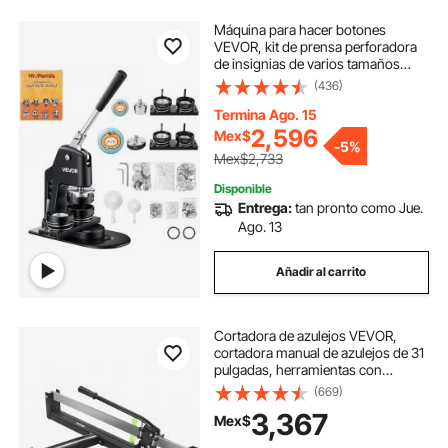
Máquina para hacer botones
VEVOR, kit de prensa perforadora
de insignias de varios tamaños
(1,25 + 2,25 pulgadas), regalo DIY
(436)
para niños, creador de pines,
suministros para hacer botones
Termina Ago. 15
con 500 piezas, cortador circular y
2,596
Mex$
-
5%
libro mágico.
Mex$2,733
Disponible
Entrega:
tan pronto como Jue.
Ago. 13
Añadir al carrito
Cortadora de azulejos VEVOR,
cortadora manual de azulejos de 31
pulgadas, herramientas con
posicionamiento láser preciso y
(669)
superficie de goma antideslizante,
3,367
Mex$
riel y soporte únicos, cortadora de
azulejos a presión para la industria