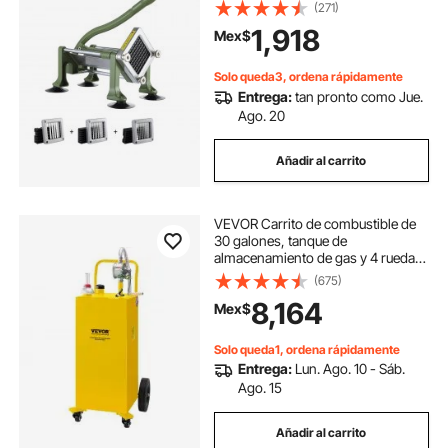
1/4", cortador manual de papas con
(271)
ventosas, ideal para papas, papas
1,918
Mex$
fritas, pepinos, verduras y
zanahorias.
Solo queda3, ordena rápidamente
Entrega:
tan pronto como Jue.
Ago. 20
Añadir al carrito
VEVOR Carrito de combustible de
30 galones, tanque de
almacenamiento de gas y 4 ruedas,
con bomba de transferencia
(675)
Manuel, contenedor de
8,164
Mex$
combustible diésel de gasolina para
automóviles, cortadoras de
Solo queda1, ordena rápidamente
Entrega:
Lun. Ago. 10 - Sáb.
Ago. 15
Añadir al carrito