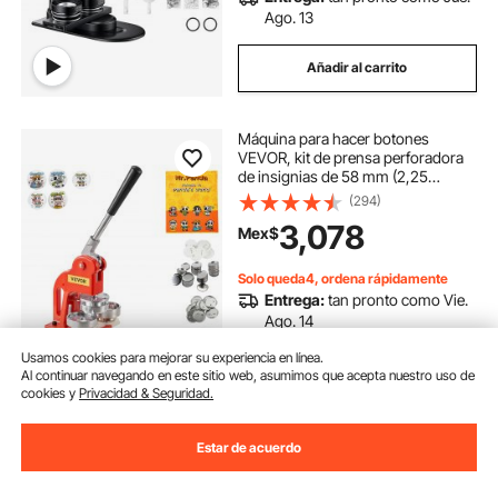
Ago. 13
Añadir al carrito
Máquina para hacer botones
VEVOR, kit de prensa perforadora
de insignias de 58 mm (2,25
pulgadas), máquina para hacer pins
(294)
de regalo para niños, suministros
3,078
Mex$
para hacer botones con 500 piezas
de botones, cortador circular y libro
mágico
Solo queda4, ordena rápidamente
Entrega:
tan pronto como Vie.
Ago. 14
Usamos cookies para mejorar su experiencia en línea.
Añadir al carrito
Al continuar navegando en este sitio web, asumimos que acepta nuestro uso de
cookies y
Privacidad & Seguridad.
VEVOR - Alfombrilla de drenaje
Estar de acuerdo
entrelazada (15,7 x 15,7 pulgadas),
24 unidades, antideslizante, gris,