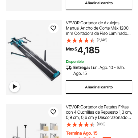
Añadir al carrito
VEVOR Cortador de Azulejos
Manual Ancho de Corte Máx 1200
mm Cortadora de Piso Laminado
de Precisión Marco de Acero
(2,148)
Espesor de Corte 6-15 mm
4,185
Mex$
Máquina para Cortar Azulejos,
Piedra, Baldosas Ordinarias
Disponible
Entrega:
Lun. Ago. 10 - Sáb.
Ago. 15
Añadir al carrito
VEVOR Cortador de Patatas Fritas
con 4 Cuchillas de Repuesto 1,3 cm,
0,9 cm, 0,6 cm y Descorazonador
de 6 Cuñas, Cortadora de Verduras
(668)
Soporte Estable en 4 Esquinas para
Restaurantes, Cocinas
Termina Ago. 15