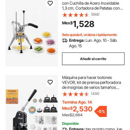
con Cuchilla de Acero Inoxidable
1,3 cm, Cortadora de Patatas con
Mango Ergonómico y Patas de
(668)
Goma Antideslizantes, Cortador de
1,528
Mex$
Verduras para Restaurantes,
Cocinas
Solo queda4, ordena rápidamente
Entrega:
Lun. Ago. 10 - Sáb.
Ago. 15
Añadir al carrito
Máquina para hacer botones
VEVOR, kit de prensa perforadora
de insignias de varios tamaños
(1+2,25 pulgadas), regalo DIY para
(436)
niños, creador de pines,
suministros para hacer botones
Termina Ago. 14
con 500 piezas, cortador circular y
2,530
Mex$
-
5%
libro mágico.
Mex$2,664
Disponible
Entrega:
tan pronto como Jue.