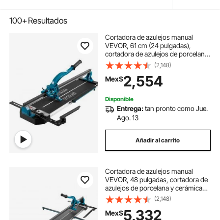
100+
Resultados
Cortadora de azulejos manual
VEVOR, 61 cm (24 pulgadas),
cortadora de azulejos de porcelana
y cerámica con disco de corte de
(2,148)
carburo de tungsteno,
2,554
Mex$
posicionamiento infrarrojo, patas
antideslizantes, rieles duraderos
para instaladores profesionales o
Disponible
principiantes.
Entrega:
tan pronto como Jue.
Ago. 13
Añadir al carrito
Cortadora de azulejos manual
VEVOR, 48 pulgadas, cortadora de
azulejos de porcelana y cerámica
con disco de corte de carburo de
(2,148)
tungsteno, posicionamiento
5,332
Mex$
infrarrojo, patas antideslizantes,