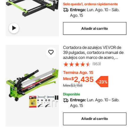
de la cerámica y porcelana.
Solo queda1, ordena rápidamente
Entrega:
Lun. Ago. 10 - Sáb.
Ago. 15
Añadir al carrito
Cortadora de azulejos VEVOR de
39 pulgadas, cortadora manual de
azulejos con marco de acero,
máquina cortadora de azulejos con
(953)
guía láser y cortador de repuesto,
herramienta manual para cortar
Termina Ago. 15
azulejos de cerámica de porcelana
2,435
Mex$
-
23%
con precisión.
Mex$3,158
Disponible
Entrega:
Lun. Ago. 10 - Sáb.
Ago. 15
Añadir al carrito