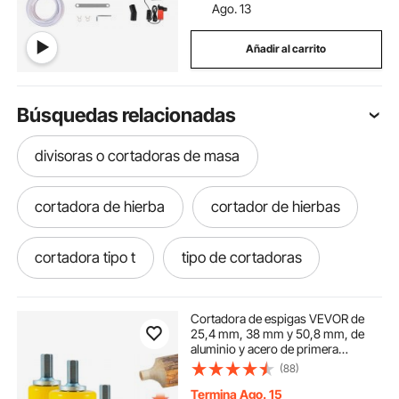
Ago. 13
Añadir al carrito
Búsquedas relacionadas
divisoras o cortadoras de masa
cortadora de hierba
cortador de hierbas
cortadora tipo t
tipo de cortadoras
picadora cortadora de verduras
Cortadora de espigas VEVOR de
25,4 mm, 38 mm y 50,8 mm, de
aluminio y acero de primera
cortador para frutas y verduras
calidad, con hojas curvas dobles y
(88)
tornillos de botón. Kit de bricolaje
para principiantes. Herramienta
Termina Ago. 15