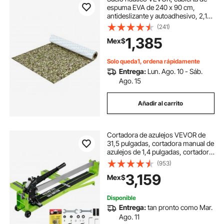
espuma EVA de 240 x 90 cm,
antideslizante y autoadhesivo, 2,15
m² (23,2 pies cuadrados) para
(241)
barcos, yates, pontones y cubiertas
1,385
Mex$
de kayak.
Solo queda1, ordena rápidamente
Entrega:
Lun. Ago. 10 - Sáb.
Ago. 15
Añadir al carrito
Cortadora de azulejos VEVOR de
31,5 pulgadas, cortadora manual de
azulejos de 1,4 pulgadas, cortadora
de azulejos de cerámica y
(953)
porcelana con guía láser, marco de
3,159
Mex$
acero y ruedas de corte de
repuesto. Herramienta manual para
cortar azulejos.
Disponible
Entrega:
tan pronto como Mar.
Ago. 11