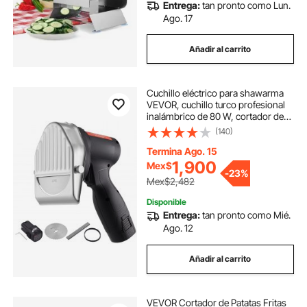
Entrega:
tan pronto como Lun.
Ago. 17
Añadir al carrito
Cuchillo eléctrico para shawarma
VEVOR, cuchillo turco profesional
inalámbrico de 80 W, cortador de
gyro de acero inoxidable, cortador
(140)
de carne para kebab de döner con
2 cuchillas, Φ4"/100 mm, grosor
Termina Ago. 15
ajustable de 0 a 8 mm
1,900
Mex$
-
23%
Mex$2,482
Disponible
Entrega:
tan pronto como Mié.
Ago. 12
Añadir al carrito
VEVOR Cortador de Patatas Fritas