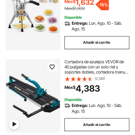
1,632
Mex$
-
15%
Mex$1,909
Disponible
Entrega:
Lun. Ago. 10 - Sáb.
Ago. 15
Añadir al carrito
Cortadora de azulejos VEVOR de
40 pulgadas con un solo riel y
soportes dobles, cortadora manual
de azulejos de 3/5 pulgadas con
(2,148)
láser de precisión, herramientas
4,383
Mex$
manuales para cortes de precisión
(40 pulgadas)
Disponible
Entrega:
Lun. Ago. 10 - Sáb.
Ago. 15
Añadir al carrito