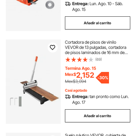
Entrega:
Lun. Ago. 10 - Sáb.
Ago. 15
Añadir al carrito
Cortadora de pisos de vinilo
VEVOR de 13 pulgadas, cortadora
de pisos laminados de 16 mm de
espesor con ajustes de ángulo de
(69)
15°/30°/45°, ruedas flexibles,
mango telescópico, corta madera
Termina Ago. 15
de ingeniería, LVT, VCT, SPC, LVP,
2,152
Mex$
-
30%
WPC
Mex$3,094
Casi agotado
Entrega:
tan pronto como Lun.
Ago. 17
Añadir al carrito
Suelo náutico VEVOR, cubierta de