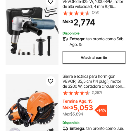
VEVOR de 625 W, 1000 RPM, rotor
de alta velocidad, 4 mm (0,16
pulgadas), 110 V, cuchillas
(216)
reemplazables, estuche de
2,774
Mex$
almacenamiento, para cortar chapa
metálica, acero inoxidable y
aluminio.
Disponible
Entrega:
tan pronto como Sáb.
Ago. 15
Añadir al carrito
Sierra eléctrica para hormigón
VEVOR, 35,5 cm (14 pulg.), motor
de 3200 W, cortadora circular con
profundidad de corte ajustable de
(1,257)
hasta 12,7 cm (5 pulg.), cortadora
de disco húmedo. Incluye línea de
Termina Ago. 15
agua, bomba y hoja. Para piedra y
5,053
Mex$
-
14%
ladrillo.
Mex$5,894
Disponible
Entrega:
tan pronto como Jue.