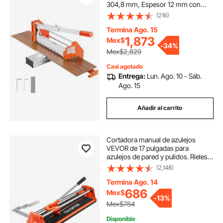
304,8 mm, Espesor 12 mm con
Cuchilla D2, Guía de Ángulo,
(216)
Palanca de Aluminio, Soporte
Telescópico para Piso Vinilo SPC
Termina Ago. 15
LVP LVT VCT WPC
1,873
Mex$
-
34%
Mex$2,829
Casi agotado
Entrega:
Lun. Ago. 10 - Sáb.
Ago. 15
Añadir al carrito
Cortadora manual de azulejos
VEVOR de 17 pulgadas para
azulejos de pared y pulidos. Rieles
dobles para cortes precisos. Rueda
(2,148)
de carburo de tungsteno. Mango
antideslizante. Varilla de presión
Termina Ago. 14
antidesplazamiento. Cortes
686
Mex$
-
13%
precisos para profesionales y
Mex$784
principiantes.
Disponible