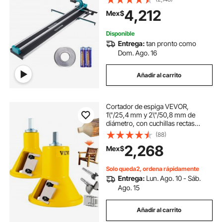
tungsteno, posicionamiento
4,212
Mex$
infrarrojo, patas antideslizantes,
rieles dobles para instaladores
profesionales o principiantes.
Disponible
Entrega:
tan pronto como
Dom. Ago. 16
Añadir al carrito
Cortador de espiga VEVOR,
1\"/25,4 mm y 2\"/50,8 mm de
diámetro, con cuchillas rectas
dobles y tornillos de botón, kit
(88)
maestro para el hogar, cortador de
2,268
Mex$
muebles de troncos de aluminio y
acero de prim
Solo queda2, ordena rápidamente
Entrega:
Lun. Ago. 10 - Sáb.
Ago. 15
Añadir al carrito