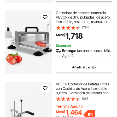
Cortadora de tomates comercial
VEVOR de 3/16 pulgadas, de acero
inoxidable, resistente, manual, con
patas antideslizantes, para cortar
(134)
tomates, pepinos y plátanos.
1,718
Mex$
Disponible
Entrega:
tan pronto como Mié.
Ago. 12
Añadir al carrito
VEVOR Cortador de Patatas Fritas
con Cuchilla de Acero Inoxidable
0,6 cm, Cortadora de Patatas con
Mango Ergonómico y Patas de
(668)
Goma Antideslizantes, Cortador de
Verduras para Restaurantes,
Termina Ago. 15
Cocinas
1,464
Mex$
-
5%