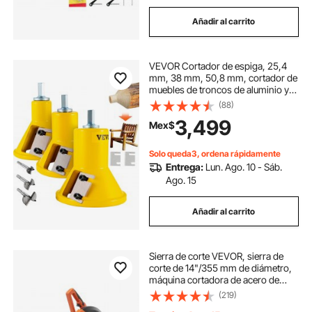
Añadir al carrito
VEVOR Cortador de espiga, 25,4
mm, 38 mm, 50,8 mm, cortador de
muebles de troncos de aluminio y
acero de primera calidad, con
(88)
cuchillas rectas dobles y tornillos
3,499
Mex$
de botón, kit maestro par
Solo queda3, ordena rápidamente
Entrega:
Lun. Ago. 10 - Sáb.
Ago. 15
Añadir al carrito
Sierra de corte VEVOR, sierra de
corte de 14"/355 mm de diámetro,
máquina cortadora de acero de
2800 W, 1200 RPM, sierra de corte
(219)
en seco ajustable de 0-45°, sierra