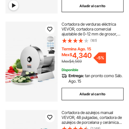
Añadir al carrito
Cortadora de verduras eléctrica
VEVOR, cortadora comercial
ajustable de 0-12 mm de grosor,
convertible a manual, de acero
(161)
inoxidable, para patatas, limones,
tomates y manzanas.
Termina Ago. 15
4,340
Mex$
-
5%
Mex$4,569
Disponible
Entrega:
tan pronto como Sáb.
Ago. 15
Añadir al carrito
Cortadora de azulejos manual
VEVOR, 48 pulgadas, cortadora de
azulejos de porcelana y cerámica
con disco de corte de carburo de
(2,148)