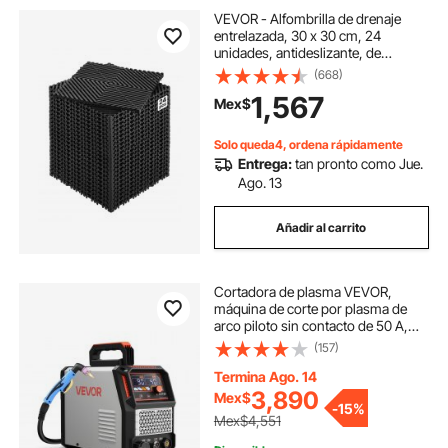
VEVOR - Alfombrilla de drenaje
entrelazada, 30 x 30 cm, 24
unidades, antideslizante, de
polipropileno negro, para suelos y
(668)
duchas, ideal para garaje, jardín,
1,567
Mex$
cocina y exterior.
Solo queda4, ordena rápidamente
Entrega:
tan pronto como Jue.
Ago. 13
Añadir al carrito
Cortadora de plasma VEVOR,
máquina de corte por plasma de
arco piloto sin contacto de 50 A,
inversor IGBT de doble voltaje de
(157)
110 V/220 V con pantalla digital,
función 2T/4T y tiempo PA/PT
Termina Ago. 14
ajustable para reparaciones
3,890
Mex$
-
15%
domésticas y talleres.
Mex$4,551