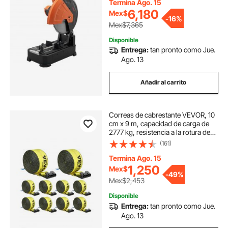
ingletadora para cortar metal, sierra
Termina Ago. 15
de corte en frío para acero/barra de
6,180
Mex$
-
16%
refuerzo/hierro/aluminio
Mex$7,365
Disponible
Entrega:
tan pronto como Jue.
Ago. 13
Añadir al carrito
Correas de cabrestante VEVOR, 10
cm x 9 m, capacidad de carga de
2777 kg, resistencia a la rotura de
8277 kg, correas para camión con
(161)
gancho plano, amarres para
plataforma, control de carga para
Termina Ago. 15
remolques, granjas, rescates,
1,250
Mex$
-
49%
protección de árboles, amarillas
Mex$2,453
(paquete de 10)
Disponible
Entrega:
tan pronto como Jue.
Ago. 13