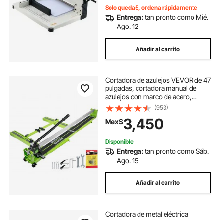
color blanco
Solo queda5, ordena rápidamente
Entrega:
tan pronto como Mié.
Ago. 12
Añadir al carrito
Cortadora de azulejos VEVOR de 47
pulgadas, cortadora manual de
azulejos con marco de acero,
máquina cortadora de azulejos con
(953)
guía láser y cortador de repuesto,
3,450
Mex$
herramienta manual para cortar
azulejos de porcelana y cerámica
con precisión.
Disponible
Entrega:
tan pronto como Sáb.
Ago. 15
Añadir al carrito
Cortadora de metal eléctrica