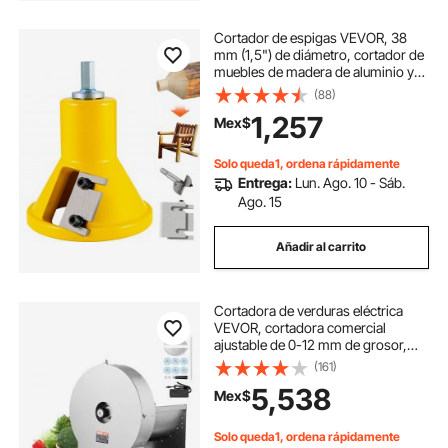
Cortador de espigas VEVOR, 38
mm (1,5") de diámetro, cortador de
muebles de madera de aluminio y
acero de alta calidad, con cuchillas
(88)
rectas dobles y tornillos de botón.
1,257
Mex$
Kit Home Master, herramienta de
carpintería profesional para
principiantes y aficionados al
Solo queda1, ordena rápidamente
bricolaje.
Entrega:
Lun. Ago. 10 - Sáb.
Ago. 15
Añadir al carrito
Cortadora de verduras eléctrica
VEVOR, cortadora comercial
ajustable de 0-12 mm de grosor,
convertible a manual, de acero
(161)
inoxidable, con puerto de
5,538
Mex$
alimentación grande para patatas y
tomates.
Solo queda1, ordena rápidamente