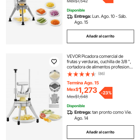
Mex$1,542
Disponible
Entrega:
Lun. Ago. 10 - Sáb.
Ago. 15
Añadir al carrito
VEVOR Picadora comercial de
frutas y verduras, cuchilla de 3/8 ″,
cortadora de alimentos profesional
resistente, cortadora de patatas
(86)
fritas Kattex, cortadora de cebolla
de acero inoxidable para tomate,
Termina Ago. 15
pimiento, patata, champiñones,
1,273
Mex$
-
23%
astilla
Mex$1,648
Disponible
Entrega:
tan pronto como Vie.
Ago. 14
Añadir al carrito