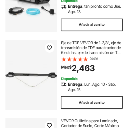
Disponible
Entrega:
tan pronto como Jue.
Ago. 13
Añadir al carrito
Eje de TDF VEVOR de 1-3/8", eje de
transmisión de TDF para tractor de
6 estrías, eje de transmisión de TDF
con extremos redondos para
(449)
implementos, eje de TDF para
2,463
Mex$
tractor serie 4, eje de TDF para
desbrozadora de 43"-61", negro,
para cortadora de acabado y
Disponible
cortadora rotativa
Entrega:
Lun. Ago. 10 - Sáb.
Ago. 15
Añadir al carrito
VEVOR Guillotina para Laminado,
Cortador de Suelo, Corte Máximo