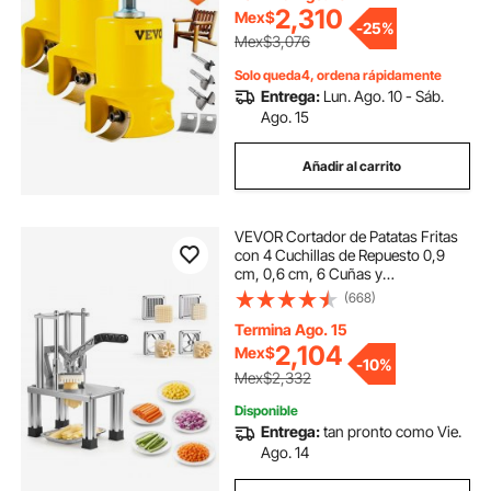
comercial para principiantes.
picadora y cortadora de verduras
2,310
Mex$
-
25%
Mex$3,076
cortadora de verduras y frutas
Solo queda4, ordena rápidamente
Entrega:
Lun. Ago. 10 - Sáb.
Ago. 15
picador cortador verduras
Añadir al carrito
cortador de frutas y verduras para ni os
VEVOR Cortador de Patatas Fritas
con 4 Cuchillas de Repuesto 0,9
cortador láser de acrilico
cm, 0,6 cm, 6 Cuñas y
Descorazonador de 6 Cuñas,
(668)
Cortadora de Verduras Soporte
cortador esquinas papel
Estable en 4 Esquinas para
Termina Ago. 15
Restaurantes, Cocinas
2,104
Mex$
-
10%
Mex$2,332
cuchilla para cortadora de papas
Disponible
Entrega:
tan pronto como Vie.
cortadora de papel esquinas
Ago. 14