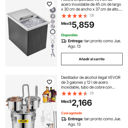
acero inoxidable de 45 cm de largo
x 30 cm de ancho x 37 cm de alto.
Contenedor de hielo comercial con
(3)
tapa deslizante. Barra de hielo para
5,859
Mex$
cocina exterior de 40,9 qt. Incluye
tubo y tapón de drenaje. Ideal para
vino y cerveza fríos.
Disponible
Entrega:
tan pronto como Jue.
Ago. 13
Añadir al carrito
Destilador de alcohol ilegal VEVOR
de 3 galones y 12 l de acero
inoxidable, tubo de cobre con
bomba de circulación, kit de
(7)
elaboración de cerveza casera,
2,166
Mex$
termómetro incorporado para
whisky, vino, brandy y licores.
Casi agotado
Entrega:
tan pronto como Jue.
Ago. 13