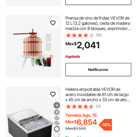
Prensa de vino de frutas VEVOR de
12 L (3,2 galones), cesta de madera
maciza con 8 bloques, exprimidor
manual resistente, prensa para
(12)
sidra, tintura de manzana y uva,
2,041
Mex$
miel, aceite de oliva, con asa para
cocina y hogar.
Agotado
Notificarme
Hielera empotrable VEVOR de
acero inoxidable de 61 cm de largo
x 45 cm de ancho x 33 cm de alto,
depósito de hielo comercial con
(3)
tapa deslizante, barra de hielo para
cocina al aire libre de 40,9 qt, tubo y
Termina Ago. 15
tapón de drenaje incluidos, para
6,854
Mex$
-
10%
vino frío y cerveza.
Mex$7,595