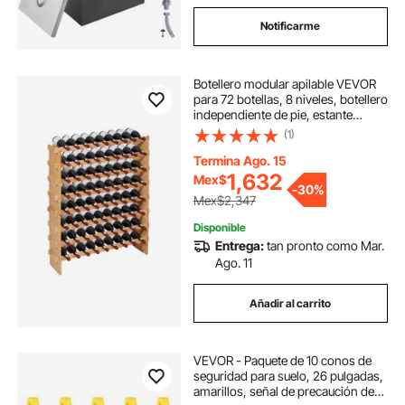
Notificarme
Botellero modular apilable VEVOR
para 72 botellas, 8 niveles, botellero
independiente de pie, estante
resistente para exhibición de vinos,
(1)
estantes estables, fácil montaje,
para cocina, bodega y bar, color
Termina Ago. 15
natural.
1,632
Mex$
-
30%
Mex$2,347
Disponible
Entrega:
tan pronto como Mar.
Ago. 11
Añadir al carrito
VEVOR - Paquete de 10 conos de
seguridad para suelo, 26 pulgadas,
amarillos, señal de precaución de