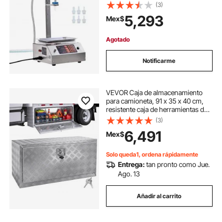
con control digital para leche, agua,
(3)
aceite, vino, bebidas, detergente y
5,293
Mex$
champú (boquilla única)
Agotado
Notificarme
VEVOR Caja de almacenamiento
para camioneta, 91 x 35 x 40 cm,
resistente caja de herramientas de
aluminio con placa de diamante,
(3)
con cerradura y llaves,
6,491
Mex$
impermeable, para remolque con
pestillo en T para camión, furgoneta
y remolque.
Solo queda1, ordena rápidamente
Entrega:
tan pronto como Jue.
Ago. 13
Añadir al carrito