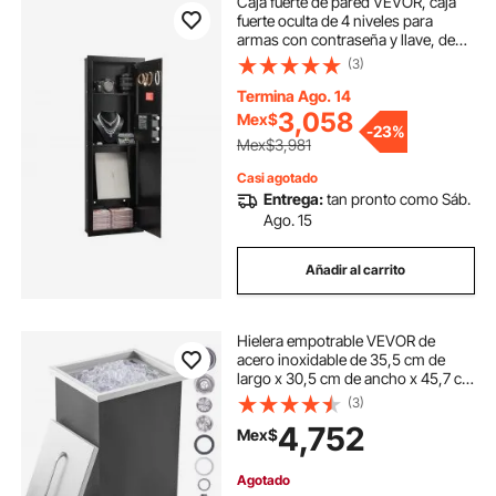
Caja fuerte de pared VEVOR, caja
fuerte oculta de 4 niveles para
armas con contraseña y llave, de
acero laminado en frío Q235 con
(3)
iluminación LED, 3 estantes
ajustables y llaveros para dinero,
Termina Ago. 14
joyas y pasaporte, color negro.
3,058
Mex$
-
23%
Mex$3,981
Casi agotado
Entrega:
tan pronto como Sáb.
Ago. 15
Añadir al carrito
Hielera empotrable VEVOR de
acero inoxidable de 35,5 cm de
largo x 30,5 cm de ancho x 45,7 cm
de alto, depósito de hielo comercial
(3)
con tapa, barra de hielo para cocina
4,752
Mex$
exterior de 40 qt, tubo y tapón de
drenaje incluidos, para vino frío y
cerveza.
Agotado