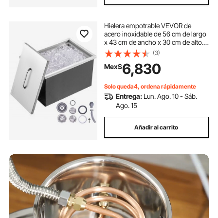
Hielera empotrable VEVOR de
acero inoxidable de 56 cm de largo
x 43 cm de ancho x 30 cm de alto.
Contenedor de hielo comercial con
(3)
tapa, barra de hielo para cocina al
6,830
Mex$
aire libre de 40 cuartos de galón.
Incluye tubo y tapón de drenaje.
Ideal para vino y cerveza fríos.
Solo queda4, ordena rápidamente
Entrega:
Lun. Ago. 10 - Sáb.
Ago. 15
Añadir al carrito