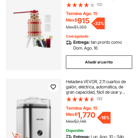
manual resistente, prensa para
(12)
sidra, tintura de manzana y uva,
miel, aceite de oliva, con asa para
Termina Ago. 15
cocina y hogar.
915
Mex$
-
33%
Mex$1,359
Casi agotado
Entrega:
tan pronto como
Dom. Ago. 16
Añadir al carrito
Heladera VEVOR, 2.11 cuartos de
galón, eléctrica, automática, de
gran capacidad, fácil de usar y
limpiar, con carcasa de acero
(10)
inoxidable, para yogur helado
casero, sorbete de frutas y helado,
Termina Ago. 15
color plateado
1,770
Mex$
-
18%
Mex$2,148
Disponible
Entrega:
Lun. Ago. 10 - Sáb.