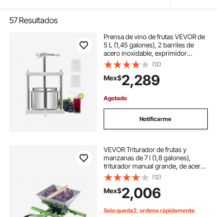
57
Resultados
Prensa de vino de frutas VEVOR de
5 L (1,45 galones), 2 barriles de
acero inoxidable, exprimidor
manual, prensa para sidra,
(12)
manzana, uva, tintura, miel, aceite
2,289
Mex$
de oliva, con mango triangular para
cocina al aire libre y hogar.
Agotado
Notificarme
VEVOR Triturador de frutas y
manzanas de 7 l (1,8 galones),
triturador manual grande, de acero
inoxidable, para prensar vino,
(12)
sidra, manzanas y uvas, con
2,006
Mex$
mango de rodillo para cocina y
hogar, color verde
Solo queda2, ordena rápidamente