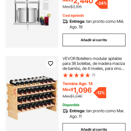
2,440
-
24%
Mex$3,195
Casi agotado
Entrega:
tan pronto como Mié.
Ago. 19
Añadir al carrito
VEVOR Botellero modular apilable
para 36 botellas, de madera maciza
de bambú, de 4 niveles, para vino,
expositor independiente, para
(1)
cocina, bar y bodega (color natural)
Termina Ago. 14
1,096
Mex$
-
12%
Mex$1,246
Disponible
Entrega:
tan pronto como Mar.
Ago. 11
Añadir al carrito