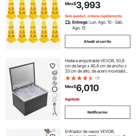
suelo mojado, 4 lados, conos de
3,993
Mex$
seguridad pública, señal bilingüe
para suelo mojado, para interiores y
exteriores
Solo queda2, ordena rápidamente
Entrega:
Lun. Ago. 10 - Sáb.
Ago. 15
Añadir al carrito
Hielera empotrable VEVOR, 50,8
cm de largo x 40,6 cm de ancho x
33 cm de alto, de acero inoxidable,
con tapa abatible, 38,6 litros, ideal
(3)
para cocinas exteriores, incluye
6,010
Mex$
tubo y tapón de drenaje, para
enfriar vino y cerveza.
Agotado
Notificarme
Enfriador de vasos VEVOR,