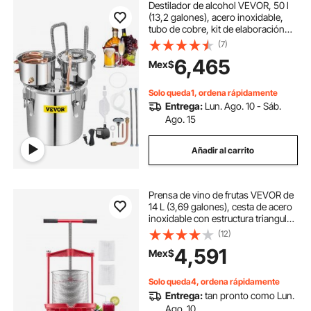
Destilador de alcohol VEVOR, 50 l
(13,2 galones), acero inoxidable,
tubo de cobre, kit de elaboración
casera con termómetro integrado
(7)
para whisky, vino y brandy, color
6,465
Mex$
plateado
Solo queda1, ordena rápidamente
Entrega:
Lun. Ago. 10 - Sáb.
Ago. 15
Añadir al carrito
Prensa de vino de frutas VEVOR de
14 L (3,69 galones), cesta de acero
inoxidable con estructura triangular
y travesaño, exprimidor manual,
(12)
prensa para tintura de sidra,
4,591
Mex$
manzana y uva con mango en T
para cocina y hogar.
Solo queda4, ordena rápidamente
Entrega:
tan pronto como Lun.
Ago. 10