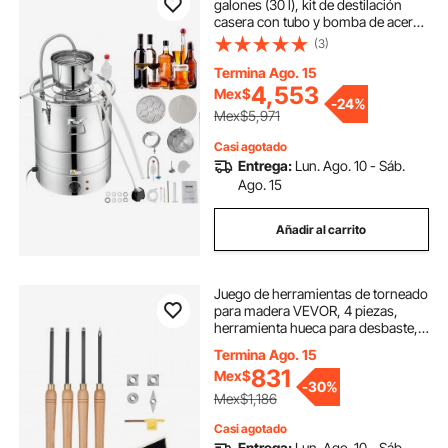
galones (30 l), kit de destilación
casera con tubo y bomba de acero
inoxidable, válvula de escape
(3)
unidireccional y termómetro (30-
120 ℃) para whisky, vino y brandy
Termina Ago. 15
caseros, plateado
4,553
Mex$
-
24%
Mex$5,971
Casi agotado
Entrega:
Lun. Ago. 10 - Sáb.
Ago. 15
Añadir al carrito
Juego de herramientas de torneado
para madera VEVOR, 4 piezas,
herramienta hueca para desbaste,
acabado y detallado con mango de
Termina Ago. 15
madera, insertos de carburo
831
Mex$
redondos y cuadrados de
-
30%
diamante, caja de madera, para
Mex$1,186
principiantes, aficionados y
profesionales.
Casi agotado
Entrega:
Lun. Ago. 10 - Sáb.