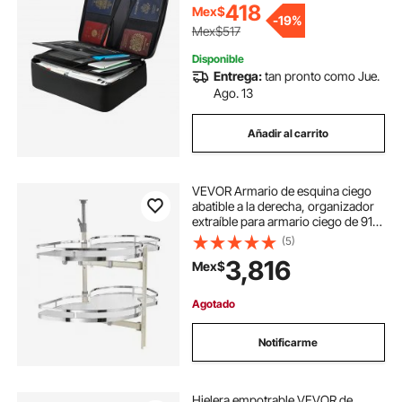
418
Mex$
de viaje, para el hogar, la oficina,
-
19%
pasaportes, documentos
Mex$517
importantes y archivos.
Disponible
Entrega:
tan pronto como Jue.
Ago. 13
Añadir al carrito
VEVOR Armario de esquina ciego
abatible a la derecha, organizador
extraíble para armario ciego de 91
cm de ancho, bandeja abatible de 2
(5)
niveles con altura ajustable,
3,816
Mex$
organizador de cocina con cierre
suave y apertura a la derecha
Agotado
Notificarme
Hielera empotrable VEVOR de