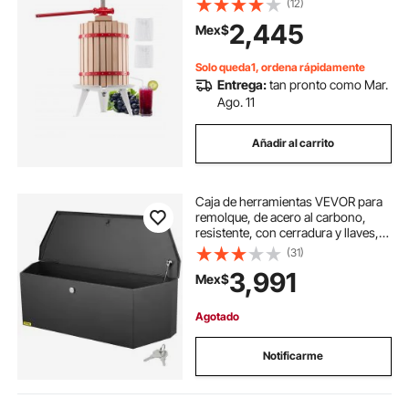
(12)
sidra, tintura de manzana y uva,
2,445
Mex$
miel, aceite de oliva, con asa para
cocina y hogar.
Solo queda1, ordena rápidamente
Entrega:
tan pronto como Mar.
Ago. 11
Añadir al carrito
Caja de herramientas VEVOR para
remolque, de acero al carbono,
resistente, con cerradura y llaves,
para camioneta, remolque de
(31)
autocaravana, 91 x 30 x 30 cm
3,991
Mex$
Agotado
Notificarme