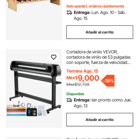
Solo queda1, ordena rápidamente
Entrega:
Lun. Ago. 10 - Sáb.
Ago. 15
Añadir al carrito
Cortadora de vinilo VEVOR,
cortadora de vinilo de 53 pulgadas
con soporte, fuerza de velocidad
ajustable para trazadora de vinilo
Termina Ago. 15
para hacer carteles, software
9,000
Mex$
SignMaster, herramientas para
-
29%
cinta de vinilo, impresora de vinilo
Mex$12,728
disponible con COM/USB/Bluetooth
Disponible
Entrega:
tan pronto como Jue.
Ago. 13
Añadir al carrito