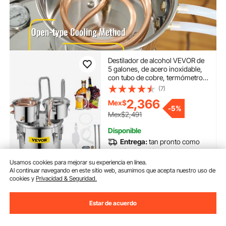
Destilador de alcohol VEVOR de
5 galones, de acero inoxidable,
con tubo de cobre, termómetro y
bomba de agua integrados, kit
(7)
de elaboración de cerveza
2,366
Mex$
casera con barril doble, ideal
-
5%
para whisky, vino y brandy.
Mex$2,491
Disponible
Entrega:
tan pronto como
Vie. Ago. 14
Usamos cookies para mejorar su experiencia en línea.
Al continuar navegando en este sitio web, asumimos que acepta nuestro uso de
Añadir al carrito
cookies y
Privacidad & Seguridad.
Estar de acuerdo
Anterior
Próximo