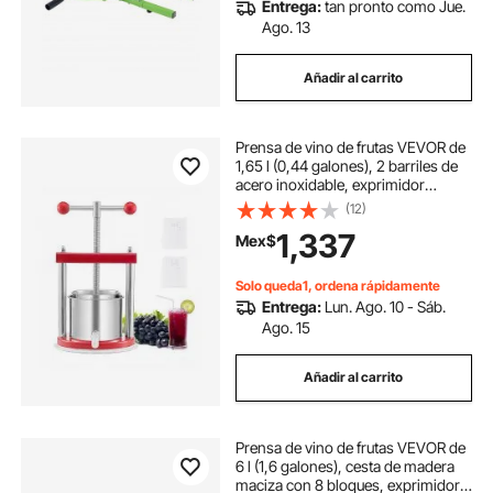
Entrega:
tan pronto como Jue.
Ago. 13
Añadir al carrito
Prensa de vino de frutas VEVOR de
1,65 l (0,44 galones), 2 barriles de
acero inoxidable, exprimidor
manual, para sidra, manzana, uva,
(12)
tintura, miel, aceite de oliva, con
1,337
Mex$
mango en T para cocina al aire libre
y hogar.
Solo queda1, ordena rápidamente
Entrega:
Lun. Ago. 10 - Sáb.
Ago. 15
Añadir al carrito
Prensa de vino de frutas VEVOR de
6 l (1,6 galones), cesta de madera
maciza con 8 bloques, exprimidor