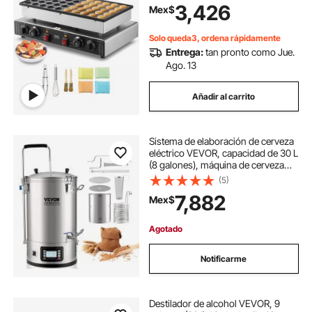
parrilla eléctrica comercial para
3,426
Mex$
poffertjes, 1700 W, acero inoxidable
antiadherente, control dual de
temperatura y tiempo, para cocina
Solo queda3, ordena rápidamente
casera y restaurante
Entrega:
tan pronto como Jue.
Ago. 13
Añadir al carrito
Sistema de elaboración de cerveza
eléctrico VEVOR, capacidad de 30 L
(8 galones), máquina de cerveza
doméstica todo en uno con bomba,
(5)
dispositivo de maceración y
7,882
Mex$
ebullición con panel, modo
automático/manual, potencia de
100-1800 W, temperatura de 25-100
Agotado
℃, temporizador de 1-180 min,
memoria de recetas.
Notificarme
Destilador de alcohol VEVOR, 9