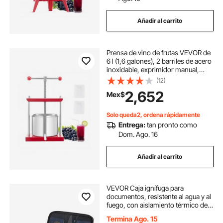
Añadir al carrito
Prensa de vino de frutas VEVOR de
6 l (1,6 galones), 2 barriles de acero
inoxidable, exprimidor manual,
prensa para sidra, tintura de
(12)
manzana y uva, miel, aceite de
2,652
Mex$
oliva, con mango en T para cocina
al aire libre y hogar.
Solo queda2, ordena rápidamente
Entrega:
tan pronto como
Dom. Ago. 16
Añadir al carrito
VEVOR Caja ignífuga para
documentos, resistente al agua y al
fuego, con aislamiento térmico de
1832 °F y cerradura, organizador
Termina Ago. 15
portátil multicapa para documentos