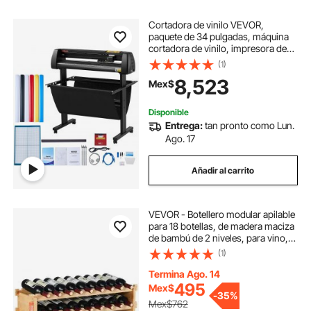
Cortadora de vinilo VEVOR,
paquete de 34 pulgadas, máquina
cortadora de vinilo, impresora de
vinilo manual, cortadora de plotter
(1)
con pantalla LCD, corte de letreros
8,523
Mex$
con software Signmaster para
diseño y corte, con suministros y
herramientas
Disponible
Entrega:
tan pronto como Lun.
Ago. 17
Añadir al carrito
VEVOR - Botellero modular apilable
para 18 botellas, de madera maciza
de bambú de 2 niveles, para vino,
expositor independiente, para
(1)
cocina, bar y bodega (color natural)
Termina Ago. 14
495
Mex$
-
35%
Mex$762