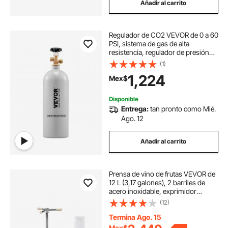
Añadir al carrito
Regulador de CO2 VEVOR de 0 a 60
PSI, sistema de gas de alta
resistencia, regulador de presión
ajustable para cerveza de barril,
(1)
válvula de retención para
1,224
Mex$
elaboración casera de cerveza de
barril (tanque de CO2 de 5 lb)
Disponible
Entrega:
tan pronto como Mié.
Ago. 12
Añadir al carrito
Prensa de vino de frutas VEVOR de
12 L (3,17 galones), 2 barriles de
acero inoxidable, exprimidor
manual, para sidra, manzana, uva,
(12)
tintura, miel, aceite de oliva, con
mango triangular para cocina al aire
Termina Ago. 15
libre y hogar.
Mex$