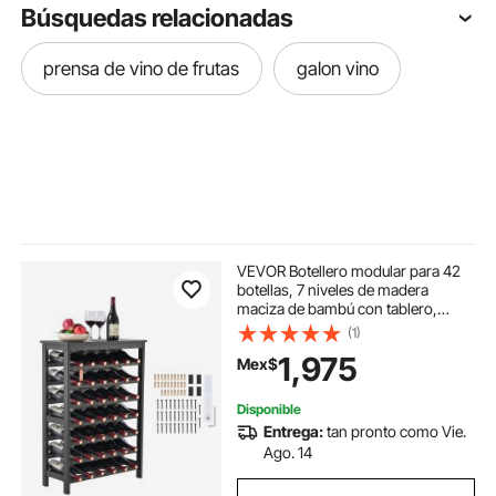
Búsquedas relacionadas
prensa de vino de frutas
galon vino
VEVOR Botellero modular para 42
botellas, 7 niveles de madera
maciza de bambú con tablero,
estante de exhibición
(1)
independiente para vinos, estantes
1,975
Mex$
antivibración para cocina, bar y
bodega (negro)
Disponible
Entrega:
tan pronto como Vie.
Ago. 14