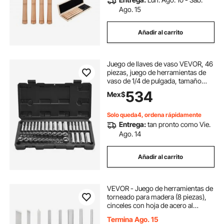
Ago. 15
Añadir al carrito
Juego de llaves de vaso VEVOR, 46
piezas, juego de herramientas de
vaso de 1/4 de pulgada, tamaño
SAE y métrico, profundo y
534
Mex$
estándar, kit de herramientas para
mecánicos con estuche de
almacenamiento, acero aleado CR-
Solo queda4, ordena rápidamente
V cromado, para reparación de
Entrega:
tan pronto como Vie.
automóviles.
Ago. 14
Añadir al carrito
VEVOR - Juego de herramientas de
torneado para madera (8 piezas),
cinceles con hoja de acero al
carbono, 2 de punta sesgada, 1 de
Termina Ago. 15
punta de lanza, 1 de tronzado, 1 de