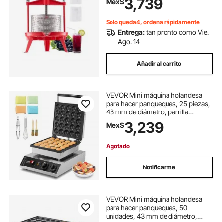
3,739
Mex$
manzana y uva con mango en T
para cocina y hogar.
Solo queda4, ordena rápidamente
Entrega:
tan pronto como Vie.
Ago. 14
Añadir al carrito
VEVOR Mini máquina holandesa
para hacer panqueques, 25 piezas,
43 mm de diámetro, parrilla
eléctrica comercial para poffertjes,
3,239
Mex$
1700 W, acero inoxidable
antiadherente, control de
temperatura y tiempo, para cocina
Agotado
casera y restaurante
Notificarme
VEVOR Mini máquina holandesa
para hacer panqueques, 50
unidades, 43 mm de diámetro,