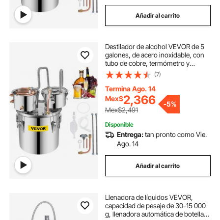
Añadir al carrito
Destilador de alcohol VEVOR de 5
galones, de acero inoxidable, con
tubo de cobre, termómetro y
bomba de agua integrados, kit de
(7)
elaboración de cerveza casera con
barril doble, ideal para whisky, vino
Termina Ago. 14
y brandy.
2,366
Mex$
-
5%
Mex$2,491
Disponible
Entrega:
tan pronto como Vie.
Ago. 14
Añadir al carrito
Llenadora de líquidos VEVOR,
capacidad de pesaje de 30-15 000
g, llenadora automática de botellas