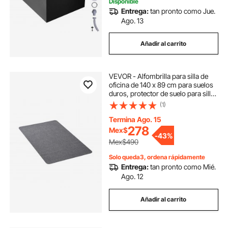
Disponible
Entrega:
tan pronto como Jue.
Ago. 13
Añadir al carrito
VEVOR - Alfombrilla para silla de
oficina de 140 x 89 cm para suelos
duros, protector de suelo para sillas
con ruedas, superficie de poliéster,
(1)
antideslizante y fácil de limpiar, se
desliza suavemente debajo del
Termina Ago. 15
escritorio para el hogar y la oficina
278
Mex$
-
43%
(gris oscuro)
Mex$490
Solo queda3, ordena rápidamente
Entrega:
tan pronto como Mié.
Ago. 12
Añadir al carrito