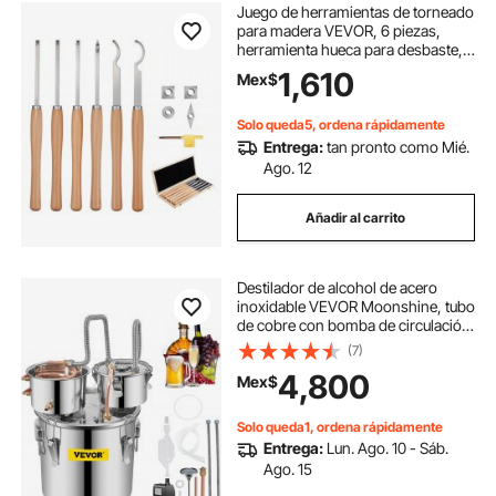
Juego de herramientas de torneado
para madera VEVOR, 6 piezas,
herramienta hueca para desbaste,
acabado y detallado con mango de
1,610
Mex$
madera, insertos de carburo
redondos y cuadrados de
diamante, caja de madera, para
Solo queda5, ordena rápidamente
principiantes, aficionados y
Entrega:
tan pronto como Mié.
profesionales.
Ago. 12
Añadir al carrito
Destilador de alcohol de acero
inoxidable VEVOR Moonshine, tubo
de cobre con bomba de circulación,
kit de elaboración de cerveza
(7)
casera, termómetro incorporado
4,800
Mex$
para whisky, vino, brandy y licores.
Solo queda1, ordena rápidamente
Entrega:
Lun. Ago. 10 - Sáb.
Ago. 15