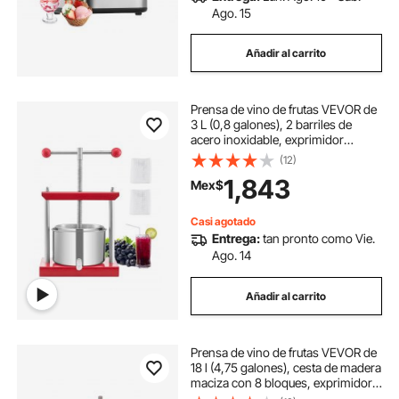
Ago. 15
Añadir al carrito
Prensa de vino de frutas VEVOR de
3 L (0,8 galones), 2 barriles de
acero inoxidable, exprimidor
manual, sidra, manzana, tintura de
(12)
uva, miel, aceite de oliva, prensa
1,843
Mex$
con mango en T para cocina al aire
libre y hogar.
Casi agotado
Entrega:
tan pronto como Vie.
Ago. 14
Añadir al carrito
Prensa de vino de frutas VEVOR de
18 l (4,75 galones), cesta de madera
maciza con 8 bloques, exprimidor
manual resistente, prensa para