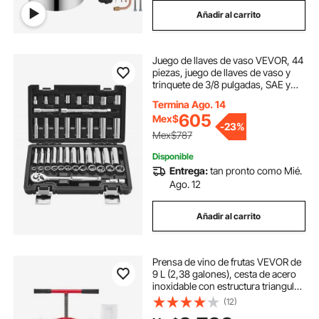
Añadir al carrito
Juego de llaves de vaso VEVOR, 44
piezas, juego de llaves de vaso y
trinquete de 3/8 pulgadas, SAE y
métrico, profundo y superficial, kit
Termina Ago. 14
de herramientas mecánicas con
605
Mex$
accesorios y estuche, acero de
-
23%
aleación CR-V, para reparación de
Mex$787
automóviles
Disponible
Entrega:
tan pronto como Mié.
Ago. 12
Añadir al carrito
Prensa de vino de frutas VEVOR de
9 L (2,38 galones), cesta de acero
inoxidable con estructura triangular
y travesaño, exprimidor manual,
(12)
prensa para tintura de sidra,