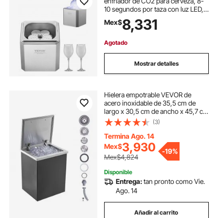
enfriador de CO2 para cerveza, 8-
10 segundos por taza con luz LED,
enfriador instantáneo para vino,
8,331
Mex$
cócteles, champán, bebidas mixtas
y zumos. Ideal para bares,
restaurantes y cocinas.
Agotado
Mostrar detalles
Hielera empotrable VEVOR de
acero inoxidable de 35,5 cm de
largo x 30,5 cm de ancho x 45,7 cm
de alto, con tapa abatible, barra de
(3)
hielo para cocina exterior de 40 qt,
incluye tubo y tapón de drenaje,
Termina Ago. 14
ideal para vino y cerveza fríos.
3,930
Mex$
-
19%
Mex$4,824
Disponible
Entrega:
tan pronto como Vie.
Ago. 14
Añadir al carrito