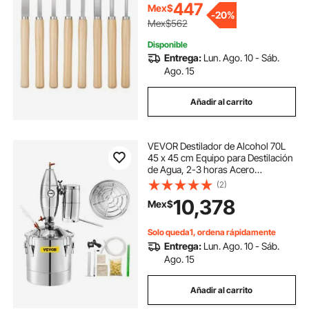
447
Mex$
punta redonda, 3 de gubia, 1 bolsa
-
20%
Oxford, para principiantes,
Mex$562
aficionados y profesionales.
Disponible
Entrega:
Lun. Ago. 10 - Sáb.
Ago. 15
Añadir al carrito
VEVOR Destilador de Alcohol 70L
45 x 45 cm Equipo para Destilación
de Agua, 2-3 horas Acero
Inoxidable Destilador de Bebida
(2)
para la Elaboración Casera de Vino,
10,378
Mex$
Alcohol, Cerveza o Destilación de
Agua
Solo queda1, ordena rápidamente
Entrega:
Lun. Ago. 10 - Sáb.
Ago. 15
Añadir al carrito