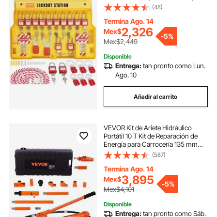
de Seguridad que Incluye
(48)
Candados, Cerrojos, Etiquetas, Kit
de Expansión para Energía Eléctrica
Termina Ago. 14
Industrial
2,326
Mex$
-
5%
Mex$2,449
Disponible
Entrega:
tan pronto como Lun.
Ago. 10
Añadir al carrito
VEVOR Kit de Ariete Hidráulico
Portátil 10 T Kit de Reparación de
Energía para Carrocería 135 mm
Juego de Cilindros Hidráulicos con
(587)
4 Vástagos 100/195/300/500 mm
para Reparación de Coches
Termina Ago. 14
Construcción
3,895
Mex$
-
5%
Mex$4,101
Disponible
Entrega:
tan pronto como Sáb.