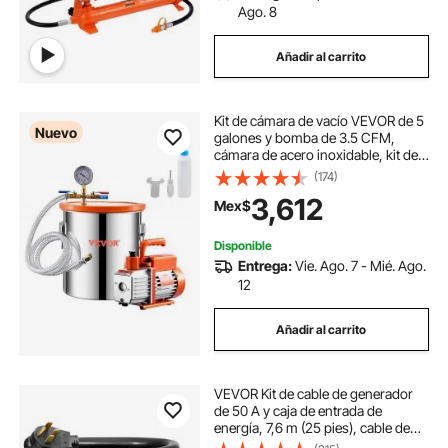
Ago. 8
Añadir al carrito
Kit de cámara de vacío VEVOR de 5
Nuevo
galones y bomba de 3.5 CFM,
cámara de acero inoxidable, kit de
cámara de desgasificación con
(174)
bomba de vacío de una etapa, con
3,612
Mex$
tapa acrílica, aceite y manguera de
4.92 pies, para desgasificar resinas
epoxi de silicona.
Disponible
Entrega:
Vie. Ago. 7 - Mié. Ago.
12
Añadir al carrito
VEVOR Kit de cable de generador
de 50 A y caja de entrada de
energía, 7,6 m (25 pies), cable de
alimentación de generador NEMA