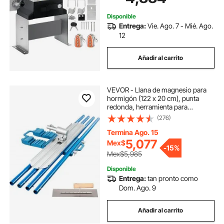
entrada
Disponible
Entrega:
Vie. Ago. 7 - Mié. Ago.
12
Añadir al carrito
VEVOR - Llana de magnesio para
hormigón (122 x 20 cm), punta
redonda, herramienta para
cemento, kit para hormigón, llana
(276)
con 4 mangos, soporte para llana,
herramientas para hormigón, llana
Termina Ago. 15
de acabado
5,077
Mex$
-
15%
Mex$5,985
Disponible
Entrega:
tan pronto como
Dom. Ago. 9
Añadir al carrito