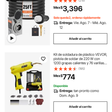
(215)
14-50P/SS2-50R STW 6/3+8/1
3,396
Mex$
AWG con conector de bloqueo
giratorio
Solo queda2, ordena rápidamente
Entrega:
Vie. Ago. 7 - Mié. Ago.
12
Añadir al carrito
Kit de soldadura de plástico VEVOR,
pistola de soldar de 220 W con
1200 grapas calientes y 76 varillas
de soldadura, pistola de soldar
(195)
profesional con luz LED y estuche
774
Mex$
para kayak, juguetes y reparación
de parachoques.
Disponible
Entrega:
tan pronto como
Dom. Ago. 9
Añadir al carrito