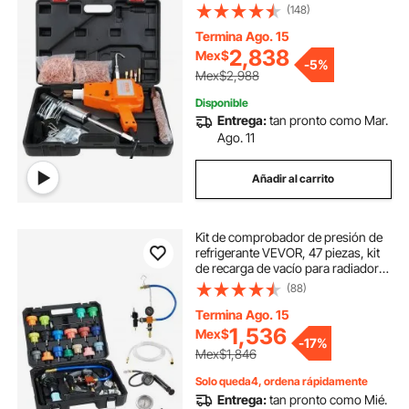
soldador de pernos por puntos de
(148)
800 VA, kit de soldador de pernos
de 110 V, kit de extractor de
Termina Ago. 15
abolladuras con pistola de pernos y
2,838
Mex$
-
5%
accesorios completos, soldador de
Mex$2,988
abolladuras para reparación de
carrocerías.
Disponible
Entrega:
tan pronto como Mar.
Ago. 11
Añadir al carrito
Kit de comprobador de presión de
refrigerante VEVOR, 47 piezas, kit
de recarga de vacío para radiador
con 3 adaptadores metálicos,
(88)
ajuste universal, comprobador de
presión del sistema de refrigeración
Termina Ago. 15
automotriz, con bomba de presión
1,536
Mex$
-
17%
y llenador de aluminio y plástico.
Mex$1,846
Solo queda4, ordena rápidamente
Entrega:
tan pronto como Mié.