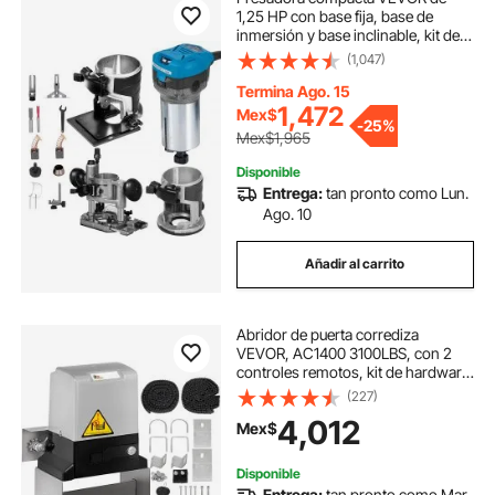
1,25 HP con base fija, base de
inmersión y base inclinable, kit de
fresadora para madera de
(1,047)
velocidad variable, par máximo de
30 000 RPM, 800 W, para
Termina Ago. 15
carpintería y fabricación de
1,472
Mex$
-
25%
muebles.
Mex$1,965
Disponible
Entrega:
tan pronto como Lun.
Ago. 10
Añadir al carrito
Abridor de puerta corrediza
VEVOR, AC1400 3100LBS, con 2
controles remotos, kit de hardware
para operador de puerta de
(227)
seguridad, velocidad de
4,012
Mex$
movimiento de 43 pies por minuto,
motor eléctrico para puerta
corrediza de entrada rodante
Disponible
Entrega:
tan pronto como Mar.