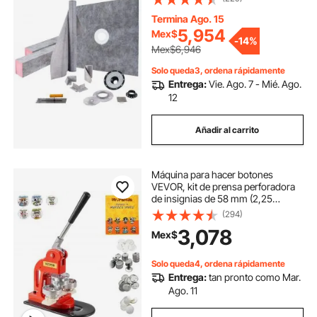
2 bordillos de ducha cortables y
llana, barras de inclinación para
Termina Ago. 15
plato de ducha aptas para baño.
5,954
Mex$
-
14%
Mex$6,946
Solo queda3, ordena rápidamente
Entrega:
Vie. Ago. 7 - Mié. Ago.
12
Añadir al carrito
Máquina para hacer botones
VEVOR, kit de prensa perforadora
de insignias de 58 mm (2,25
pulgadas), máquina para hacer pins
(294)
de regalo para niños, suministros
3,078
Mex$
para hacer botones con 500 piezas
de botones, cortador circular y libro
mágico
Solo queda4, ordena rápidamente
Entrega:
tan pronto como Mar.
Ago. 11