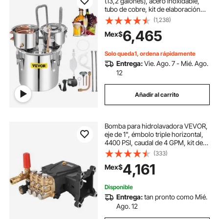
(13,2 galones), acero inoxidable,
tubo de cobre, kit de elaboración
casera con termómetro integrado
(1,238)
para whisky, vino y brandy, color
6,465
Mex$
plateado
Solo queda1, ordena rápidamente
Entrega:
Vie. Ago. 7 - Mié. Ago.
12
Añadir al carrito
Bomba para hidrolavadora VEVOR,
eje de 1", émbolo triple horizontal,
4400 PSI, caudal de 4 GPM, kit de
repuesto para hidrolavadora,
(333)
compatible con los modelos
4,161
Mex$
Simpson MorFlex 40224, 40225 y
40226
Disponible
Entrega:
tan pronto como Mié.
Ago. 12