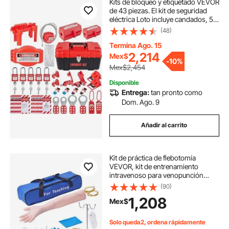
Kits de bloqueo y etiquetado VEVOR
de 43 piezas. El kit de seguridad
eléctrica Loto incluye candados, 5
tipos de bloqueos, cerrojos,
(48)
etiquetas y bridas, caja.
Herramientas de seguridad para la
Termina Ago. 15
eliminación de riesgos eléctricos en
2,214
Mex$
-
10%
maquinaria industrial.
Mex$2,454
Disponible
Entrega:
tan pronto como
Dom. Ago. 9
Añadir al carrito
Kit de práctica de flebotomía
VEVOR, kit de entrenamiento
intravenoso para venopunción
intravenosa, kit de brazo de
(90)
práctica intravenosa de alta
1,208
Mex$
simulación con bolsa de transporte,
práctica y perfeccionamiento de
habilidades intravenosas, para
Solo queda2, ordena rápidamente
estudiantes, enfermeras y