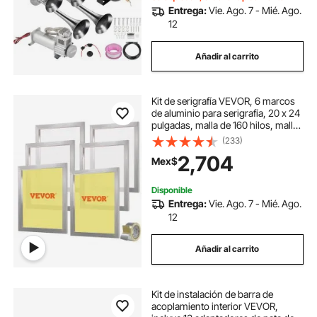
automóvil Camión NEGRO
Entrega:
Vie. Ago. 7 - Mié. Ago.
12
Añadir al carrito
Kit de serigrafía VEVOR, 6 marcos
de aluminio para serigrafía, 20 x 24
pulgadas, malla de 160 hilos, malla
de nailon de alta tensión y cinta de
(233)
sellado para impresión de
2,704
Mex$
camisetas.
Disponible
Entrega:
Vie. Ago. 7 - Mié. Ago.
12
Añadir al carrito
Kit de instalación de barra de
acoplamiento interior VEVOR,