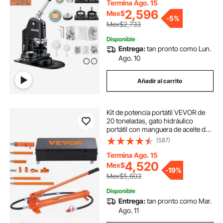
suministros para hacer botones
Termina Ago. 15
con 500 piezas, cortador circular y
2,596
Mex$
-
5%
libro mágico.
Mex$2,733
Disponible
Entrega:
tan pronto como Lun.
Ago. 10
Añadir al carrito
Kit de potencia portátil VEVOR de
20 toneladas, gato hidráulico
portátil con manguera de aceite de
1,4 m (4,6 pies), herramienta para
(587)
reparación de chasis de
automóviles con estuche de
Termina Ago. 15
almacenamiento para automoción,
4,520
Mex$
-
19%
maquinaria pesada y mecánica
Mex$5,603
(2000 kg).
Disponible
Entrega:
tan pronto como Mar.
Ago. 11