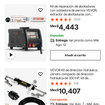
Kit de reparación de abolladuras
con soldadora de pernos VEVOR,
extractor de abolladuras con
soldadora por puntos de 3 kW con
(205)
soldadura automática/manual y 9
4,443
Mex$
modos versátiles, máquina
extractora de abolladuras de 110 V
para reparación de abolladuras de
Disponible
automóviles y camiones.
Entrega:
tan pronto como Mié.
Ago. 12
Añadir al carrito
VEVOR Kit de dirección hidráulica,
cilindro compacto de dirección
hidráulica de 300 HP, kit de
dirección hidráulica fueraborda con
(54)
bomba de timón para sistema de
10,407
Mex$
dirección marina de barco
Casi agotado
Entrega:
Vie. Ago. 7 - Mié. Ago.