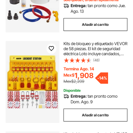
Entrega:
tan pronto como Jue.
kit de extractor de abolladuras
Ago. 13
Añadir al carrito
kit de sierra perforadora
Kits de bloqueo y etiquetado VEVOR
kit dobladora de tubos
de 58 piezas. El kit de seguridad
eléctrica Loto incluye candados,
estación de bloqueo, cerrojo,
(48)
Kit de cargador de batería
etiquetas y bridas. Herramientas de
seguridad para bloqueo y
Termina Ago. 14
etiquetado en industria, energía
1,908
Mex$
-
14%
eléctrica y maquinaria.
Mex$2,209
Disponible
Entrega:
tan pronto como
Dom. Ago. 9
Añadir al carrito