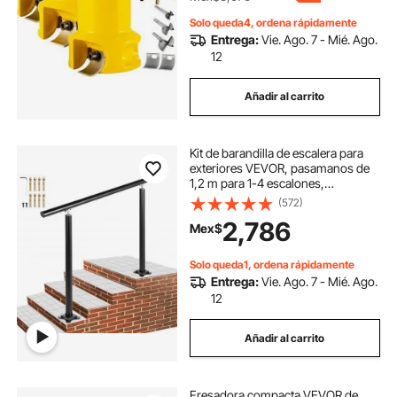
Solo queda4, ordena rápidamente
Entrega:
Vie. Ago. 7 - Mié. Ago.
12
Añadir al carrito
Kit de barandilla de escalera para
exteriores VEVOR, pasamanos de
1,2 m para 1-4 escalones,
pasamanos de aluminio negro con
(572)
ángulo ajustable para personas
2,786
Mex$
mayores, pasamanos para
escaleras exteriores
Solo queda1, ordena rápidamente
Entrega:
Vie. Ago. 7 - Mié. Ago.
12
Añadir al carrito
Fresadora compacta VEVOR de