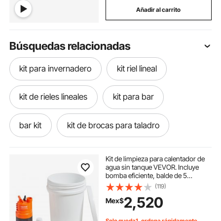
Añadir al carrito
Búsquedas relacionadas
kit para invernadero
kit riel lineal
kit de rieles lineales
kit para bar
bar kit
kit de brocas para taladro
kit tornillos
kit de tornillos
Kit de limpieza para calentador de
agua sin tanque VEVOR. Incluye
bomba eficiente, balde de 5
kit de pasamanos
kit de extractor
galones, 2 mangueras, polvo
(119)
descalcificador, llave y adaptador
2,520
Mex$
para una instalación rápida y fácil
de usar.
kit broca de diamante
Solo queda1, ordena rápidamente