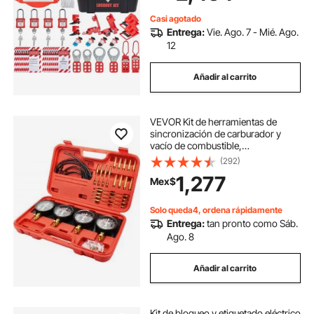
bloqueo para la eliminación de
riesgos eléctricos en maquinaria
Casi agotado
industrial.
Entrega:
Vie. Ago. 7 - Mié. Ago.
12
Añadir al carrito
VEVOR Kit de herramientas de
sincronización de carburador y
vacío de combustible,
sincronizador de carburador y
(292)
vacío de combustible, juego de
1,277
Mex$
medidores de sincronización de
carburador con manguera de goma
Solo queda4, ordena rápidamente
Entrega:
tan pronto como Sáb.
Ago. 8
Añadir al carrito
Kit de bloqueo y etiquetado eléctrico