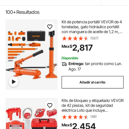
100+
Resultados
Kit de potencia portátil VEVOR de 4
toneladas, gato hidráulico portátil
con manguera de aceite de 1,2 m,
kit de reparación de carrocerías con
(587)
estuche para reparación de
2,817
Mex$
automóviles, camiones y granjas
(8800 lb)
Disponible
Entrega:
tan pronto como Lun.
Ago. 17
Añadir al carrito
Kits de bloqueo y etiquetado VEVOR
de 42 piezas, kit de seguridad
eléctrica Loto que incluye
candados, 5 tipos de bloqueos,
(48)
cerrojos, etiquetas y bridas, caja,
2,454
Mex$
herramientas de seguridad de