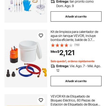
Entrega:
tan pronto como
profesionales.
Dom. Ago. 9
Añadir al carrito
Kit de limpieza para calentador de
agua sin tanque VEVOR, incluye
bomba eficiente, balde de 3.7
galones, 2 mangueras, llave y
(119)
adaptador para una instalación
2,121
Mex$
rápida, kit de descalcificación para
limpieza de calentador de agua fácil
de iniciar y anticorrosión.
Solo queda1, ordena rápidamente
Entrega:
Vie. Ago. 7 - Mié. Ago.
12
Añadir al carrito
VEVOR Kit de Etiquetado de
Bloqueo Eléctrico, 60 Piezas de
Estación de Etiquetado de Bloqueo