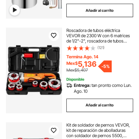
Añadir al carrito
Roscadora de tubos eléctrica
VEVOR de 2300 W con 6 matrices
de 1/2"-2", roscadora de tubos
manual de 110 V con motor de
(121)
cobre, kit portátil con estuche de
transporte.
Termina Ago. 14
5,136
Mex$
-
5%
Mex$5,407
Disponible
Entrega:
tan pronto como Lun.
Ago. 10
Añadir al carrito
Kit de soldador de pernos VEVOR,
kit de reparación de abolladuras
con soldador de pernos 5500,