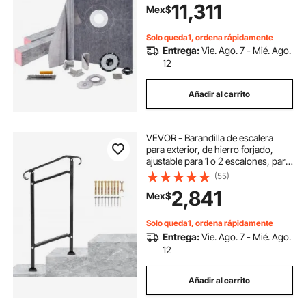
11,311
Mex$
barras de inclinación para plato de
ducha aptas para baño
Solo queda1, ordena rápidamente
Entrega:
Vie. Ago. 7 - Mié. Ago.
12
Añadir al carrito
VEVOR - Barandilla de escalera
para exterior, de hierro forjado,
ajustable para 1 o 2 escalones, para
porche delantero, color negro, ideal
(55)
para escalones de hormigón o
2,841
Mex$
madera, con kit de instalación.
Solo queda1, ordena rápidamente
Entrega:
Vie. Ago. 7 - Mié. Ago.
12
Añadir al carrito