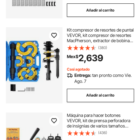
Añadir al carrito
Kit compresor de resortes de puntal
VEVOR, kit compresor de resortes
MacPherson, extractor de bobinas
de puntal de horquilla
(380)
intercambiable, con funda
2,639
Mex$
protectora amarilla y estuche de
transporte.
Casi agotado
Entrega:
tan pronto como Vie.
Ago. 7
Añadir al carrito
Máquina para hacer botones
VEVOR, kit de prensa perforadora
de insignias de varios tamaños
(1,25 + 2,25 pulgadas), regalo DIY
(436)
para niños, creador de pines,