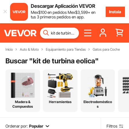
Descargar Aplicación VEVOR
Instala
Mex$
100
en pedidos
Mex$
3,599
+ en
tus 3 primeros pedidos en app.
Inicio
Auto & Moto
Equipamiento para Tiendas
Gatos para Coche
Buscar "
kit de turbina eolica
"
Madera &
Herramientas
Electrodoméstico
Compuestos
s
Ordenar por:
Popular
Filtros