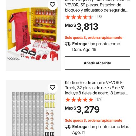
VEVOR, 59 piezas. Estación de
bloqueo y etiquetado de seguridad
con candados, cerrojos, etiquetas,
(48)
bridas, bloqueo de enchufes,
3,813
Mex$
bloqueo de disyuntores, bloqueo de
válvulas, bloqueo de cables, bolsa
de bloqueo y caja.
Solo queda3, ordena rápidamente
Entrega:
tan pronto como
Dom. Ago. 16
Añadir al carrito
Kit de rieles de amarre VEVOR E
Track, 32 piezas de rieles E de 5',
incluye 8 rieles de acero, 8 juntas
tóricas, 8 amarres con anillo D y 8
(177)
tapas de extremo, accesorios de
3,279
Mex$
sujeción de remolque para carga,
motocicletas y bicicletas, carga de
1500 lb
Solo queda3, ordena rápidamente
Entrega:
tan pronto como Mar.
Ago. 11