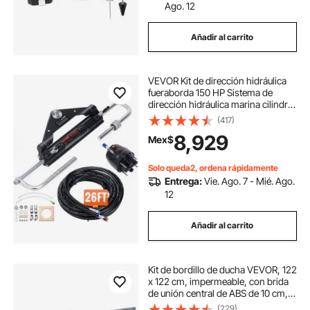
Ago. 12
Añadir al carrito
VEVOR Kit de dirección hidráulica
fueraborda 150 HP Sistema de
dirección hidráulica marina cilindro
de bloqueo bidireccional manguera
(417)
de 26 pies para barcos de un solo
8,929
Mex$
motor de una sola estación
Solo queda2, ordena rápidamente
Entrega:
Vie. Ago. 7 - Mié. Ago.
12
Añadir al carrito
Kit de bordillo de ducha VEVOR, 122
x 122 cm, impermeable, con brida
de unión central de ABS de 10 cm,
rejilla de acero inoxidable de 10 cm,
(229)