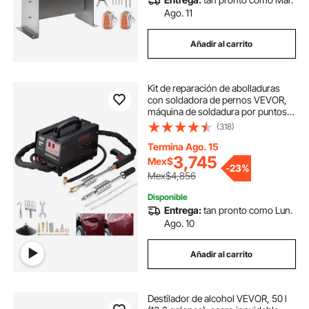
Ago. 11
Añadir al carrito
Kit de reparación de abolladuras
con soldadora de pernos VEVOR,
máquina de soldadura por puntos
de 110 V con extractor de
(318)
abolladuras de martillo deslizante,
kit profesional para reparación de
Termina Ago. 15
abolladuras de carrocería.
3,745
Mex$
-
23%
Mex$4,856
Disponible
Entrega:
tan pronto como Lun.
Ago. 10
Añadir al carrito
Destilador de alcohol VEVOR, 50 l