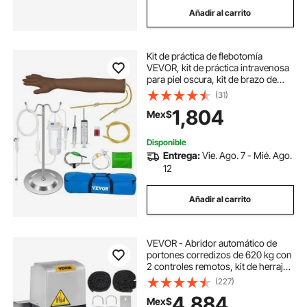
Añadir al carrito
Kit de práctica de flebotomía
VEVOR, kit de práctica intravenosa
para piel oscura, kit de brazo de
práctica de flebotomía para
(31)
aprendizaje de venopunción con
1,804
Mex$
soporte de infusión para
enfermeras y estudiantes de
medicina.
Disponible
Entrega:
Vie. Ago. 7 - Mié. Ago.
12
Añadir al carrito
VEVOR - Abridor automático de
portones corredizos de 620 kg con
2 controles remotos, kit de herrajes
para seguridad, velocidad de
(227)
movimiento de 13 m/min, motor
4,884
Mex$
eléctrico para portón corredizo de