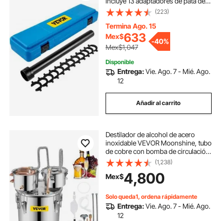
incluye 13 adaptadores de pata de
gallo, tubo de transmisión duradero
(223)
de 1/2 pulgada para una extracción
eficiente, fabricado en acero
Termina Ago. 15
resistente, ideal para
633
Mex$
-
40%
mantenimiento automotriz.
Mex$1,047
Disponible
Entrega:
Vie. Ago. 7 - Mié. Ago.
12
Añadir al carrito
Destilador de alcohol de acero
inoxidable VEVOR Moonshine, tubo
de cobre con bomba de circulación,
kit de elaboración de cerveza
(1,238)
casera, termómetro incorporado
4,800
Mex$
para whisky, vino, brandy y licores.
Solo queda1, ordena rápidamente
Entrega:
Vie. Ago. 7 - Mié. Ago.
12