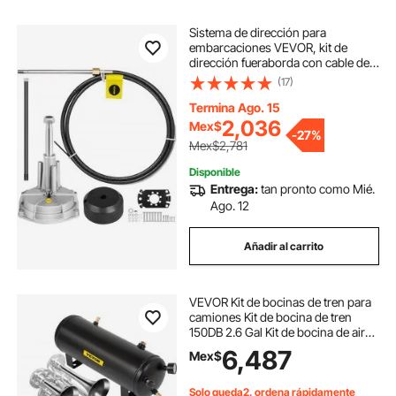
Sistema de dirección para
embarcaciones VEVOR, kit de
dirección fueraborda con cable de
control de dirección de 14', sistema
(17)
de dirección marina, eje de 3/4
Termina Ago. 15
2,036
Mex$
-
27%
Mex$2,781
Disponible
Entrega:
tan pronto como Mié.
Ago. 12
Añadir al carrito
VEVOR Kit de bocinas de tren para
camiones Kit de bocina de tren
150DB 2.6 Gal Kit de bocina de aire
de tren para camión 12V Bocina de
6,487
Mex$
tren para kit completo 200PSI
Bocina de tren para automóvil 4
trompetas de acero inoxidable para
Solo queda2, ordena rápidamente