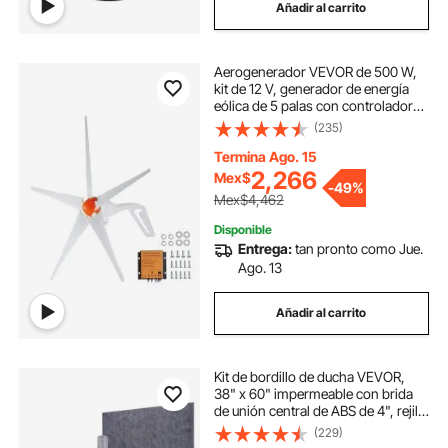
Añadir al carrito
Aerogenerador VEVOR de 500 W,
kit de 12 V, generador de energía
eólica de 5 palas con controlador
MPPT, dirección de barlovento
(235)
ajustable y velocidad de arranque
de 2,5 m/s, apto para hogares,
Termina Ago. 15
granjas, autocaravanas y barcos.
2,266
Mex$
-
49%
Mex$4,462
Disponible
Entrega:
tan pronto como Jue.
Ago. 13
Añadir al carrito
Kit de bordillo de ducha VEVOR,
38" x 60" impermeable con brida
de unión central de ABS de 4", rejilla
de acero inoxidable de 4", 2
(229)
bordillos de ducha cortables y llana,