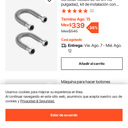
pulgadas), kit de instalación con
conexión de entrada y salida FIP de
(2)
2,5 cm x FIP de 2,5 cm (1 pulgada)
para baño, cocina, lavadero y sala
Termina Ago. 15
de calderas.
339
Mex$
-
38%
Mex$545
Casi agotado
Entrega:
Vie. Ago. 7 - Mié. Ago.
12
Añadir al carrito
Máquina para hacer botones
VEVOR, kit de prensa perforadora
de insignias de varios tamaños
Usamos cookies para mejorar su experiencia en línea.
(1+2,25 pulgadas), regalo DIY para
Al continuar navegando en este sitio web, asumimos que acepta nuestro uso de
(436)
niños, creador de pines,
cookies y
Privacidad & Seguridad.
suministros para hacer botones
Termina Ago. 14
con 500 piezas, cortador circular y
2,530
Mex$
-
5%
Estar de acuerdo
libro mágico.
Mex$2,664
Disponible