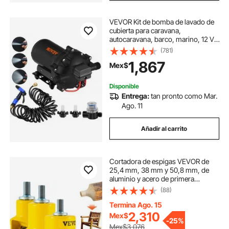
VEVOR Kit de bomba de lavado de
cubierta para caravana,
autocaravana, barco, marino, 12 V,
20 L/min, 70 PSI
(781)
1,867
Mex$
Disponible
Entrega:
tan pronto como Mar.
Ago. 11
Añadir al carrito
Cortadora de espigas VEVOR de
25,4 mm, 38 mm y 50,8 mm, de
aluminio y acero de primera
calidad, con hojas curvas dobles y
(88)
tornillos de botón. Kit de bricolaje
para principiantes. Herramienta
Termina Ago. 15
comercial para principiantes.
2,310
Mex$
-
25%
Mex$3,076