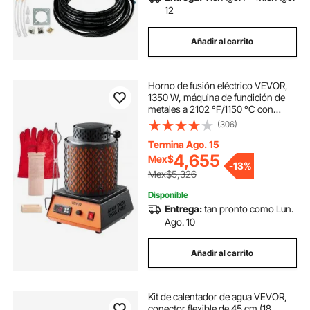
12
Añadir al carrito
Horno de fusión eléctrico VEVOR,
1350 W, máquina de fundición de
metales a 2102 °F/1150 °C con
crisol cerámico de 3 kg, kit de
(306)
fundición de oro para joyería,
barras y componentes metálicos.
Termina Ago. 15
4,655
Mex$
-
13%
Mex$5,326
Disponible
Entrega:
tan pronto como Lun.
Ago. 10
Añadir al carrito
Kit de calentador de agua VEVOR,
conector flexible de 45 cm (18