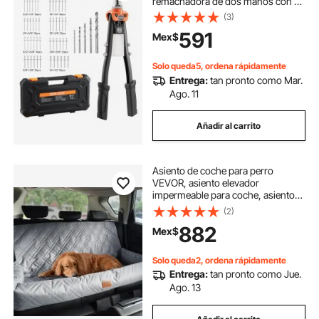
remachadora de dos manos con 5
boquillas intercambiables, 5 brocas
(3)
y estuche de transporte.
591
Mex$
Herramienta manual para metal,
automoción, hogar y bricolaje.
Solo queda5, ordena rápidamente
Entrega:
tan pronto como Mar.
Ago. 11
Añadir al carrito
Asiento de coche para perro
VEVOR, asiento elevador
impermeable para coche, asiento
para mascotas con correa de
(2)
seguridad con clip, relleno de
882
Mex$
algodón PP, cama para perro
mediano y grande de hasta 45 kg,
gris
Solo queda2, ordena rápidamente
Entrega:
tan pronto como Jue.
Ago. 13