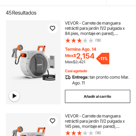
45
Resultados
VEVOR - Carrete de manguera
retráctil para jardín (1/2 pulgada x
84 pies, montaje en pared),
resistente, con boquilla de 9
(18)
patrones, bloqueo de cualquier
longitud, sistema de retorno lento
Termina Ago. 14
mejorado y soporte giratorio de
2,154
Mex$
-
11%
180°.
Mex$2,421
Casi agotado
Entrega:
tan pronto como Mar.
Ago. 11
Añadir al carrito
VEVOR - Carrete de manguera
retráctil para jardín (1/2 pulgada x
145 pies, montaje en pared),
resistente, con boquilla de 9
(18)