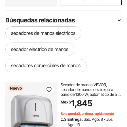
Búsquedas relacionadas
secadores de manos electricos
secador electrico de manos
secadores comerciales de manos
secadora portatil
soportes para secadora
Secador de manos VEVOR,
Nuevo
secador de manos de aire para
baño de 1300 W, automático de alta
soporte para lavadora y secadora
velocidad con filtro HEPA, secado
1,845
Mex$
rápido, construcción de ABS de
primera calidad, AC110-120 V,
montaje en pared comercial para
Secador de chorro de aire
Solo queda2, ordena rápidamente
baño doméstico, habitación de
Entrega:
Sáb. Ago. 8 - Jue.
invitados, alojamiento.
Ago. 13