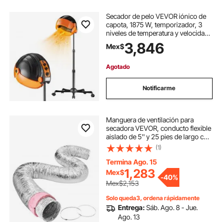
Secador de pelo VEVOR iónico de
capota, 1875 W, temporizador, 3
niveles de temperatura y velocidad
ajustable, soporte móvil con ruedas
3,846
Mex$
para salón y spa en casa.
Agotado
Notificarme
Manguera de ventilación para
secadora VEVOR, conducto flexible
aislado de 5'' y 25 pies de largo con
2 abrazaderas, protección de triple
(1)
capa para sistemas HVAC,
calefacción, refrigeración,
Termina Ago. 15
ventilación y escape, resistencia al
1,283
Mex$
-
40%
fuego R-6.0
Mex$2,153
Solo queda3, ordena rápidamente
Entrega:
Sáb. Ago. 8 - Jue.
Ago. 13