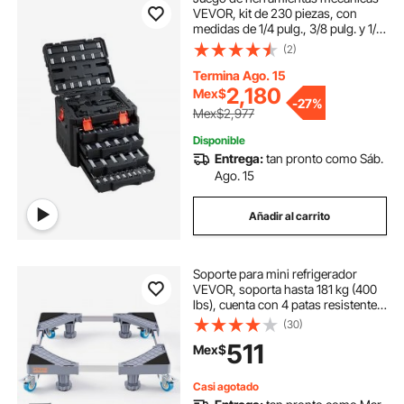
VEVOR, kit de 230 piezas, con
medidas de 1/4 pulg., 3/8 pulg. y 1/2
pulg., juego de vasos SAE y
(2)
métricos, llaves, puntas de
destornillador, accesorios y
Termina Ago. 15
estuche de almacenamiento, para
2,180
Mex$
-
27%
reparación de automóviles.
Mex$2,977
Disponible
Entrega:
tan pronto como Sáb.
Ago. 15
Añadir al carrito
Soporte para mini refrigerador
VEVOR, soporta hasta 181 kg (400
lbs), cuenta con 4 patas resistentes,
4 ruedas giratorias con bloqueo,
(30)
pedestal para lavadora y secadora,
511
Mex$
base multifuncional ajustable para
lavadora y refrigerador, base móvil
universal.
Casi agotado