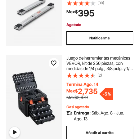
base móvil para lavadora, soporte
(30)
para refrigerador, plataforma para
395
Mex$
refrigerador, secadora y lavavajillas,
color blanco
Agotado
Notificarme
Juego de herramientas mecánicas
VEVOR, kit de 256 piezas, con
medidas de 1/4 pulg., 3/8 pulg. y 1/2
pulg., juego de vasos SAE y
(2)
métricos, llaves, puntas de
destornillador, accesorios y
Termina Ago. 14
estuche de almacenamiento, para
2,735
Mex$
-
5%
reparación de automóviles.
Mex$2,879
Casi agotado
Entrega:
Sáb. Ago. 8 - Jue.
Ago. 13
Añadir al carrito