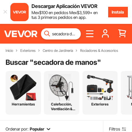
Descargar Aplicación VEVOR
Instala
Mex$
100
en pedidos
Mex$
3,599
+ en
tus 3 primeros pedidos en app.
Inicio
Exteriores
Centro de Jardinería
Rociadores & Accesorios
Buscar "
secadora de manos
"
Herramientas
Calefacción,
Exteriores
Ventilación &
Refrigeración
Ordenar por:
Popular
Filtros