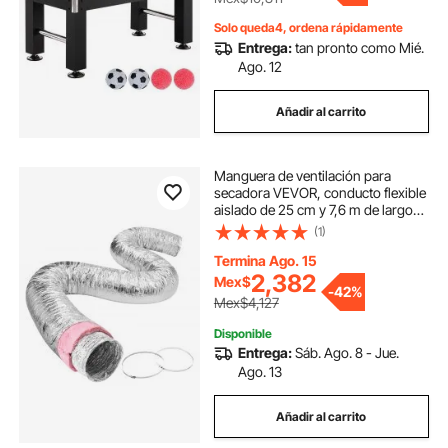
Solo queda4, ordena rápidamente
Entrega:
tan pronto como Mié.
Ago. 12
Añadir al carrito
Manguera de ventilación para
secadora VEVOR, conducto flexible
aislado de 25 cm y 7,6 m de largo
con 2 abrazaderas, protección de
(1)
tres capas resistente para sistemas
de climatización, calefacción,
Termina Ago. 15
refrigeración, ventilación y escape,
2,382
Mex$
-
42%
con resistencia al fuego R-6.0.
Mex$4,127
Disponible
Entrega:
Sáb. Ago. 8 - Jue.
Ago. 13
Añadir al carrito