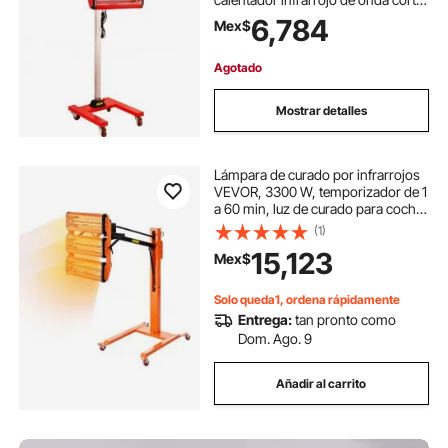
Reparación de carrocería de coche
6,784
Mex$
secador/soporte de pintura
Agotado
Mostrar detalles
Lámpara de curado por infrarrojos
VEVOR, 3300 W, temporizador de 1
a 60 min, luz de curado para coche
con calentamiento automático y
(1)
soporte, 8,61 pies cuadrados de
15,123
Mex$
área de horneado, calentadores
para cabina de horneado por
aspersión, secador de pintura para
Solo queda1, ordena rápidamente
reparaciones in situ, secado de
Entrega:
tan pronto como
motores (1 unidad)
Dom. Ago. 9
Añadir al carrito