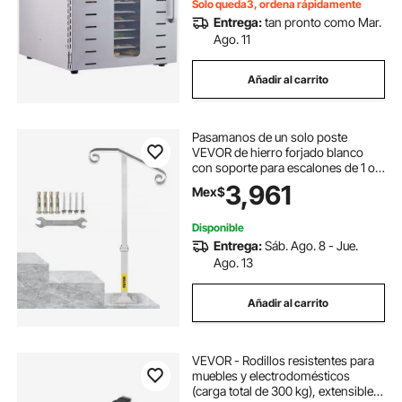
Solo queda3, ordena rápidamente
Entrega:
tan pronto como Mar.
Ago. 11
Añadir al carrito
Pasamanos de un solo poste
VEVOR de hierro forjado blanco
con soporte para escalones de 1 o 2
escalones. Pasamanos de un solo
3,961
Mex$
poste.
Disponible
Entrega:
Sáb. Ago. 8 - Jue.
Ago. 13
Añadir al carrito
VEVOR - Rodillos resistentes para
muebles y electrodomésticos
(carga total de 300 kg), extensibles,