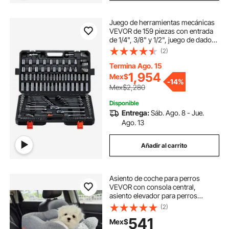
Juego de herramientas mecánicas
VEVOR de 159 piezas con entrada
de 1/4", 3/8" y 1/2", juego de dados
SAE y métricos, llaves, puntas de
(2)
destornillador, accesorios y
estuche para reparación de
Termina Ago. 15
automóviles.
1,954
Mex$
-
14%
Mex$2,280
Disponible
Entrega:
Sáb. Ago. 8 - Jue.
Ago. 13
Añadir al carrito
Asiento de coche para perros
VEVOR con consola central,
asiento elevador para perros
pequeños, asiento para mascotas
(2)
con reposabrazos, correa con clip,
541
Mex$
correas ajustables, soporta hasta