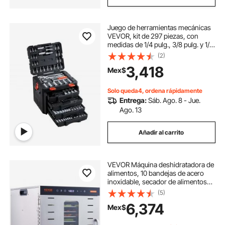
Juego de herramientas mecánicas
VEVOR, kit de 297 piezas, con
medidas de 1/4 pulg., 3/8 pulg. y 1/2
pulg., juego de vasos SAE y
(2)
métricos, llaves, puntas de
3,418
Mex$
destornillador, accesorios y
estuche de almacenamiento, para
reparación de automóviles.
Solo queda4, ordena rápidamente
Entrega:
Sáb. Ago. 8 - Jue.
Ago. 13
Añadir al carrito
VEVOR Máquina deshidratadora de
alimentos, 10 bandejas de acero
inoxidable, secador de alimentos
eléctrico de 1000 W con
(5)
temporizador digital ajustable y
6,374
Mex$
temperatura para cecina, hierbas,
carne, carne de res, frutas,
golosinas para perros y verduras