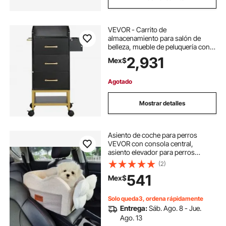
VEVOR - Carrito de
almacenamiento para salón de
belleza, mueble de peluquería con
tapa de cristal para estilistas, con
2,931
Mex$
cajón y soporte para secador,
carrito de peluquería con ruedas de
MDF y 4 ruedas (2 con cerradura)
Agotado
para peluquería, salón de belleza y
spa.
Mostrar detalles
Asiento de coche para perros
VEVOR con consola central,
asiento elevador para perros
pequeños, asiento para mascotas
(2)
con reposabrazos, correa con clip,
541
Mex$
correas ajustables, soporta hasta
3,6 kg, marrón claro
Solo queda3, ordena rápidamente
Entrega:
Sáb. Ago. 8 - Jue.
Ago. 13