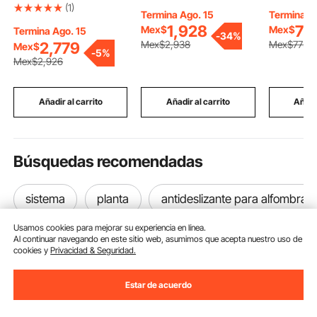
aleación de aluminio
pulgadas, con control
de Purga
(1)
Termina Ago. 15
Termina A
nuevo de 15 libras,
remoto, 6 velocidades,
con 4 Ad
1,928
73
Mex$
Mex$
tanque de aire de CO2
temporizador,
para Cili
Termina Ago. 15
-
34%
con revestimiento de
inclinación ajustable de
Botella d
Mex$
2,938
Mex$
775
2,779
Mex$
-
5%
pulverización ligero,
360° para dormitorio,
1 L, Camb
Mex$
2,926
válvula CGA320,
garaje y taller
del Vehícu
manija y presión
(compatible con 4
Compatib
ajustable, cilindro
casquillos E26, sin
Mayoría d
Añadir al carrito
Añadir al carrito
Añadir
aprobado por DOT
bombilla).
para dispensar cerveza
de barril y hacer
refrescos
Búsquedas recomendadas
sistema
planta
antideslizante para alfombra
Usamos cookies para mejorar su experiencia en línea.
Al continuar navegando en este sitio web, asumimos que acepta nuestro uso de
cookies y
Privacidad & Seguridad.
Estar de acuerdo
Suscríbete a nuestro boletín.