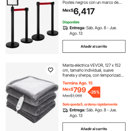
Postes negros con un marco de
señal
6,417
Mex$
Disponible
Entrega:
Sáb. Ago. 8 - Jue.
Ago. 13
Añadir al carrito
Manta eléctrica VEVOR, 127 x 152
cm, tamaño individual, suave
franela y sherpa, con temporizador
de 3 horas y apagado automático, 5
Termina Ago. 15
niveles de calefacción para sofá,
799
Mex$
lavable a máquina, certificación ETL
-
25%
y FCC (gris)
Mex$1,066
Solo queda5, ordena rápidamente
Entrega:
Sáb. Ago. 8 - Jue.
Ago. 13
Añadir al carrito