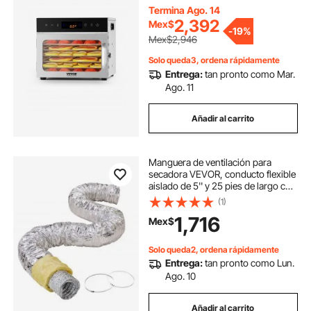
ajustable y temporizador de 24
Termina Ago. 14
horas, liofilizador para carne seca,
2,392
Mex$
frutas, verduras, hierbas y
-
19%
golosinas para perros.
Mex$2,946
Solo queda3, ordena rápidamente
Entrega:
tan pronto como Mar.
Ago. 11
Añadir al carrito
Manguera de ventilación para
secadora VEVOR, conducto flexible
aislado de 5'' y 25 pies de largo con
2 abrazaderas, protección de tres
(1)
capas resistente para sistemas de
1,716
Mex$
climatización, calefacción,
refrigeración, ventilación y escape,
con resistencia al fuego R-4.2.
Solo queda2, ordena rápidamente
Entrega:
tan pronto como Lun.
Ago. 10
Añadir al carrito