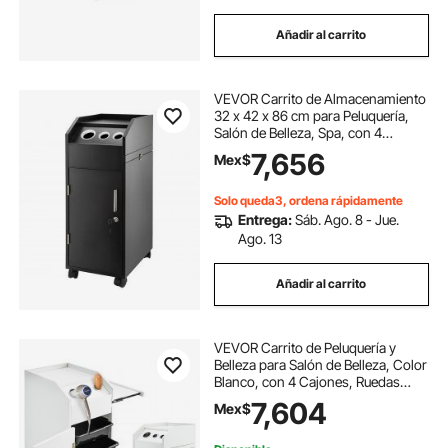
Añadir al carrito
VEVOR Carrito de Almacenamiento
32 x 42 x 86 cm para Peluquería,
Salón de Belleza, Spa, con 4
Cajones, Ruedas Giratorias,
7,656
Mex$
Cerradura con 2 Llaves y Soporte
para Secador de Pelo, Bandeja
Lateral, Negro
Solo queda3, ordena rápidamente
Entrega:
Sáb. Ago. 8 - Jue.
Ago. 13
Añadir al carrito
VEVOR Carrito de Peluquería y
Belleza para Salón de Belleza, Color
Blanco, con 4 Cajones, Ruedas
Giratorias, Cerradura, 2 Llaves y
7,604
Mex$
Soporte para Secador de Pelo,
Bandeja Lateral, 32 x 42 x 86 cm