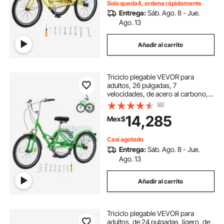
Solo queda4, ordena rápidamente
Entrega:
Sáb. Ago. 8 - Jue.
Ago. 13
Añadir al carrito
Triciclo plegable VEVOR para
adultos, 26 pulgadas, 7
velocidades, de acero al carbono,
de 3 ruedas, con cesta y asiento
(6)
ajustable, ideal para ir de compras,
14,285
Mex$
picnics, mujeres, hombres y
personas mayores (verde)
Casi agotado
Entrega:
Sáb. Ago. 8 - Jue.
Ago. 13
Añadir al carrito
Triciclo plegable VEVOR para
adultos, de 24 pulgadas, ligero, de