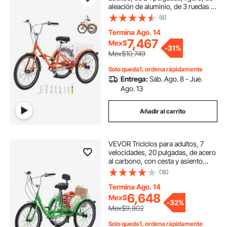
aleación de aluminio, de 3 ruedas y
con cesta trasera grande, ideal para
(6)
ir de compras, hacer pícnics, para
adultos, mujeres, hombres y
Termina Ago. 14
personas mayores.
7,467
Mex$
-
31%
Mex$10,749
Solo queda1, ordena rápidamente
Entrega:
Sáb. Ago. 8 - Jue.
Ago. 13
Añadir al carrito
VEVOR Triciclos para adultos, 7
velocidades, 20 pulgadas, de acero
al carbono, con cesta y asiento
ajustable, ideal para picnics,
(18)
compras, para personas mayores,
mujeres y hombres (verde)
Termina Ago. 14
6,648
Mex$
-
32%
Mex$9,802
Solo queda1, ordena rápidamente