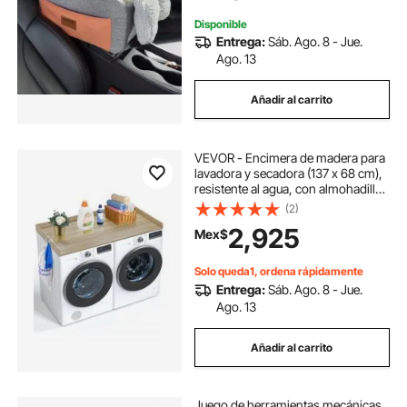
3,6 kg, gris oscuro
Disponible
Entrega:
Sáb. Ago. 8 - Jue.
Ago. 13
Añadir al carrito
VEVOR - Encimera de madera para
lavadora y secadora (137 x 68 cm),
resistente al agua, con almohadillas
antideslizantes, ideal para
(2)
organizar y almacenar la
2,925
Mex$
lavandería, color roble
Solo queda1, ordena rápidamente
Entrega:
Sáb. Ago. 8 - Jue.
Ago. 13
Añadir al carrito
Juego de herramientas mecánicas