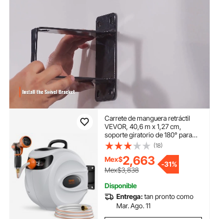
Carrete de manguera retráctil
VEVOR, 40,6 m x 1,27 cm,
soporte giratorio de 180° para
montaje en pared, carrete de
(18)
manguera de jardín con boquilla
2,663
Mex$
de 9 patrones, rebobinado
-
31%
automático, bloqueo a cualquier
Mex$3,838
longitud y sistema de retorno
lento.
Disponible
Entrega:
tan pronto como
Mar. Ago. 11