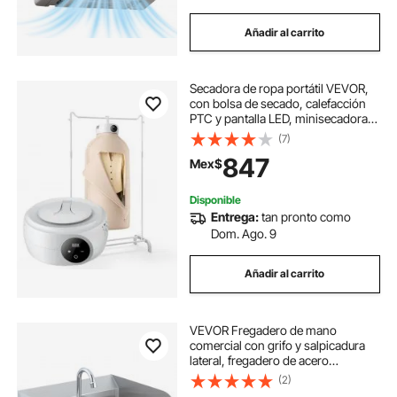
secadora electrica
secadora eléctrica
Añadir al carrito
secador de alimentos electrico
Secadora de ropa portátil VEVOR,
con bolsa de secado, calefacción
PTC y pantalla LED, minisecadora
plegable con temporizador de 5
(7)
horas para apartamentos,
847
Mex$
dormitorios, autocaravanas y
hoteles, 600 W, beige
Disponible
Entrega:
tan pronto como
Dom. Ago. 9
Añadir al carrito
VEVOR Fregadero de mano
comercial con grifo y salpicadura
lateral, fregadero de acero
inoxidable para lavado, fregadero
(2)
pequeño para lavar a mano, lavabo