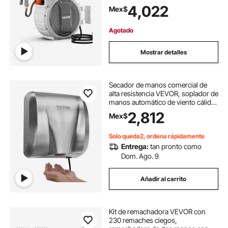
patrones, bloqueo de cualquier
4,022
Mex$
longitud, sistema de retorno lento
mejorado y soporte giratorio de
180°.
Agotado
Mostrar detalles
Secador de manos comercial de
alta resistencia VEVOR, soplador de
manos automático de viento cálido
de acero inoxidable de alta
2,812
Mex$
velocidad de 1300 W, 120 V, con
enchufe/cableado, dos opciones de
potencia, compatible con baños
Solo queda2, ordena rápidamente
comerciales e industriales.
Entrega:
tan pronto como
Dom. Ago. 9
Añadir al carrito
Kit de remachadora VEVOR con
230 remaches ciegos,