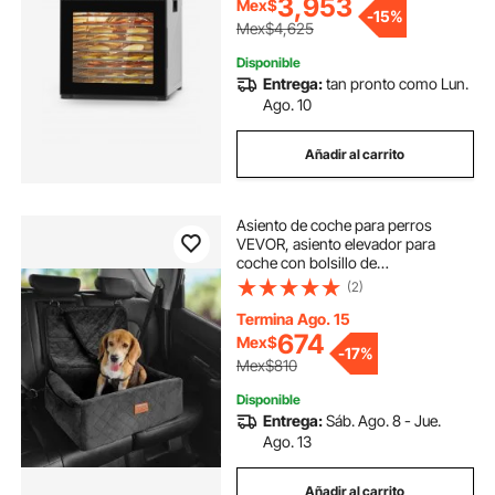
3,953
Mex$
verduras, hierbas y golosinas para
-
15%
perros.
Mex$4,625
Disponible
Entrega:
tan pronto como Lun.
Ago. 10
Añadir al carrito
Asiento de coche para perros
VEVOR, asiento elevador para
coche con bolsillo de
almacenamiento, correa de
(2)
seguridad con clip, relleno de
esponja y algodón PP, cama para
Termina Ago. 15
perros pequeños y medianos de
674
Mex$
-
17%
hasta 18 kg, color negro
Mex$810
Disponible
Entrega:
Sáb. Ago. 8 - Jue.
Ago. 13
Añadir al carrito