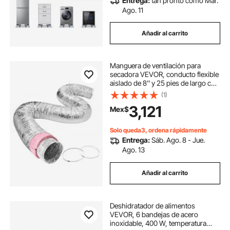
Entrega:
tan pronto como Mar.
Ago. 11
Añadir al carrito
Manguera de ventilación para
secadora VEVOR, conducto flexible
aislado de 8'' y 25 pies de largo con
2 abrazaderas, protección de tres
(1)
capas resistente para sistemas
3,121
Mex$
HVAC, calefacción, refrigeración,
ventilación y escape, resistencia al
fuego R-6.0
Solo queda3, ordena rápidamente
Entrega:
Sáb. Ago. 8 - Jue.
Ago. 13
Añadir al carrito
Deshidratador de alimentos
VEVOR, 6 bandejas de acero
inoxidable, 400 W, temperatura