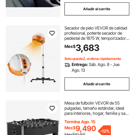
Añadir al carrito
Secador de pelo VEVOR de calidad
profesional, potente secador de
pedestal de 1875 W, temporizador
ajustable y 3 opciones de
3,683
Mex$
calor/velocidad, base móvil con
ruedas para uso en salón y hogar.
Solo queda2, ordena rápidamente
Entrega:
Sáb. Ago. 8 - Jue.
Ago. 13
Añadir al carrito
Mesa de futbolín VEVOR de 55
pulgadas, tamaño estándar, ideal
para interiores, hogar, familia y sala
de juegos. Incluye 4 pelotas y 4
Termina Ago. 15
portavasos.
9,490
Mex$
-
12%
Mex$10,811