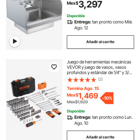
3,297
Mex$
de pared para restaurante, cocina,
bar, ga
Disponible
Entrega:
tan pronto como Mié.
Ago. 12
Añadir al carrito
Juego de herramientas mecánicas
VEVOR y juego de vasos, vasos
profundos y estándar de 1/4" y 3/8",
kit de herramientas mecánicas SAE
(2)
y métricas de 145 piezas con
puntas, llave combinada, llaves
Termina Ago. 15
hexagonales, accesorios y estuche
1,469
Mex$
-
10%
de almacenamiento.
Mex$1,629
Disponible
Entrega:
tan pronto como Lun.
Ago. 10
Añadir al carrito