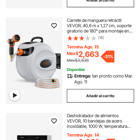
Añadir al carrito
Carrete de manguera retráctil
VEVOR, 40,6 m x 1,27 cm, soporte
giratorio de 180° para montaje en
pared, carrete de manguera de
(18)
jardín con boquilla de 9 patrones,
rebobinado automático, bloqueo a
Termina Ago. 15
cualquier longitud y sistema de
2,663
Mex$
-
31%
retorno lento.
Mex$3,838
Disponible
Entrega:
tan pronto como Mar.
Ago. 11
Añadir al carrito
Deshidratador de alimentos
VEVOR, 10 bandejas de acero
inoxidable, 1000 W, temperatura
ajustable y temporizador de 24
Termina Ago. 14
horas, ideal para carne seca, frutas,