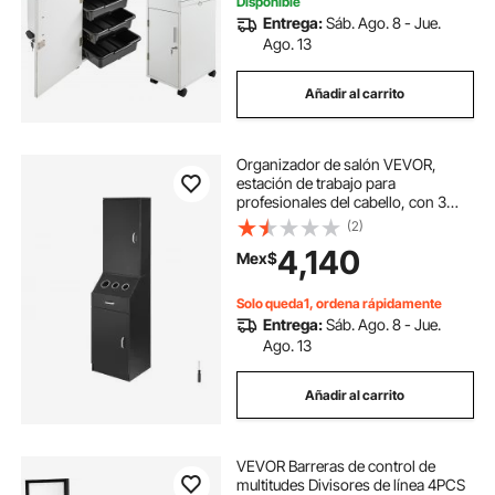
Disponible
Entrega:
Sáb. Ago. 8 - Jue.
Ago. 13
Añadir al carrito
Organizador de salón VEVOR,
estación de trabajo para
profesionales del cabello, con 3
soportes para secadores, espacio
(2)
de almacenamiento y un cajón, en
4,140
Mex$
negro.
Solo queda1, ordena rápidamente
Entrega:
Sáb. Ago. 8 - Jue.
Ago. 13
Añadir al carrito
VEVOR Barreras de control de
multitudes Divisores de línea 4PCS