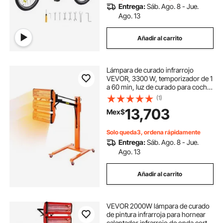
Entrega:
Sáb. Ago. 8 - Jue.
Ago. 13
Añadir al carrito
Lámpara de curado infrarrojo
VEVOR, 3300 W, temporizador de 1
a 60 min, luz de curado para coche
con calentamiento automático y
(1)
soporte, área de horneado de 8,61
13,703
Mex$
pies cuadrados, calentadores para
cabinas de horneado por
aspersión, secador de pintura para
Solo queda3, ordena rápidamente
reparaciones in situ y secado de
Entrega:
Sáb. Ago. 8 - Jue.
motores.
Ago. 13
Añadir al carrito
VEVOR 2000W lámpara de curado
de pintura infrarroja para hornear
calentador infrarrojo de onda corta