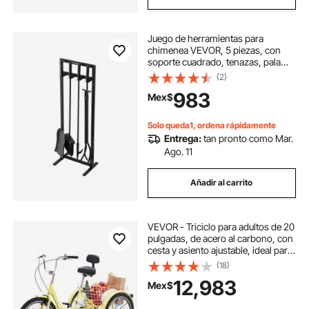
Juego de herramientas para
chimenea VEVOR, 5 piezas, con
soporte cuadrado, tenazas, pala
para cenizas, cepillo, atizador.
(2)
Accesorios de hierro forjado y
983
Mex$
acero para chimenea, aptos para
interiores y exteriores. Color negro.
Solo queda1, ordena rápidamente
Entrega:
tan pronto como Mar.
Ago. 11
Añadir al carrito
VEVOR - Triciclo para adultos de 20
pulgadas, de acero al carbono, con
cesta y asiento ajustable, ideal para
picnics, compras, para personas
(18)
mayores, mujeres y hombres
12,983
Mex$
(amarillo)