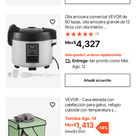
Olla arrocera comercial VEVOR de
60 tazas, olla arrocera grande de 13
litros con olla interior
antiadherente, cocción rápida y 12
(1)
horas de conservación del calor,
4,327
Mex$
con taza y paleta para arroz, para
restaurante.
Solo queda1, ordena rápidamente
Entrega:
tan pronto como Mié.
Ago. 12
Añadir al carrito
VEVOR - Casa elevada con
calefacción para gatos, refugio
cuboide con temperatura y
temporizador ajustables, tela
Termina Ago. 14
Oxford 900D, plegable, con
1,413
Mex$
almohadilla térmica para
-
14%
mantenerlos cálidos y cómodos en
Mex$1,650
invierno, color verde (pequeño)