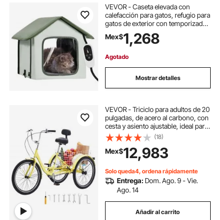
VEVOR - Caseta elevada con
calefacción para gatos, refugio para
gatos de exterior con temporizador,
tela Oxford 600D, plegable, con
1,268
Mex$
almohadilla térmica para
mantenerlos cálidos y cómodos en
invierno, color verde (pequeño)
Agotado
Mostrar detalles
VEVOR - Triciclo para adultos de 20
pulgadas, de acero al carbono, con
cesta y asiento ajustable, ideal para
picnics, compras, para personas
(18)
mayores, mujeres y hombres
12,983
Mex$
(amarillo)
Solo queda4, ordena rápidamente
Entrega:
Dom. Ago. 9 - Vie.
Ago. 14
Añadir al carrito