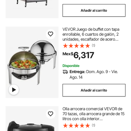
Añadir al carrito
VEVOR Juego de buffet con tapa
enrollable, 6 cuartos de galón, 2
unidades, escalfador de acero
inoxidable con 2 sartenes de
(1)
tamaño completo, calentador de
6,317
Mex$
catering redondo con tapa, soporte
para bandeja de agua, soporte para
combustible, para al menos 5
Disponible
personas cada uno
Entrega:
Dom. Ago. 9 - Vie.
Ago. 14
Añadir al carrito
Olla arrocera comercial VEVOR de
70 tazas, olla arrocera grande de 15
litros con olla interior
antiadherente, cocción rápida y 12
(1)
horas de conservación del calor,