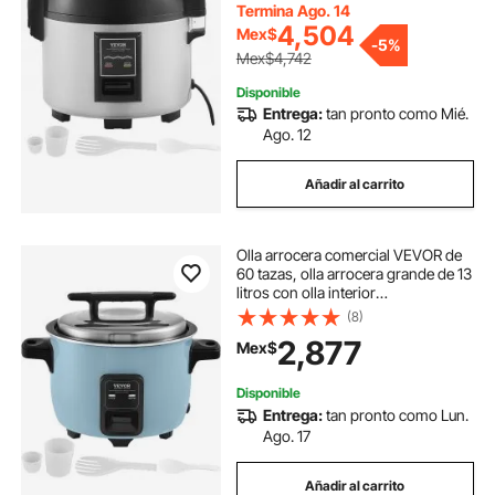
con taza y paleta para arroz, para
Termina Ago. 14
restaurante.
4,504
Mex$
-
5%
Mex$4,742
Disponible
Entrega:
tan pronto como Mié.
Ago. 12
Añadir al carrito
Olla arrocera comercial VEVOR de
60 tazas, olla arrocera grande de 13
litros con olla interior
antiadherente, cocción rápida y
(8)
mantenimiento del calor durante 24
2,877
Mex$
horas, con taza y paleta para arroz,
para restaurante.
Disponible
Entrega:
tan pronto como Lun.
Ago. 17
Añadir al carrito