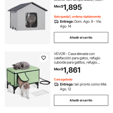
Oxford 600D plegable con
1,895
Mex$
almohadilla térmica para
mantenerlos cálidos y cómodos en
invierno, gris (medio)
Solo queda1, ordena rápidamente
Entrega:
Dom. Ago. 9 - Vie.
Ago. 14
Añadir al carrito
VEVOR - Casa elevada con
calefacción para gatos, refugio
cuboide para gatitos, refugio
plegable de tela Oxford 900D con
1,861
Mex$
almohadilla térmica para
mantenerlos cálidos y cómodos en
invierno, color verde (medio)
Casi agotado
Entrega:
tan pronto como Mié.
Ago. 12
Añadir al carrito