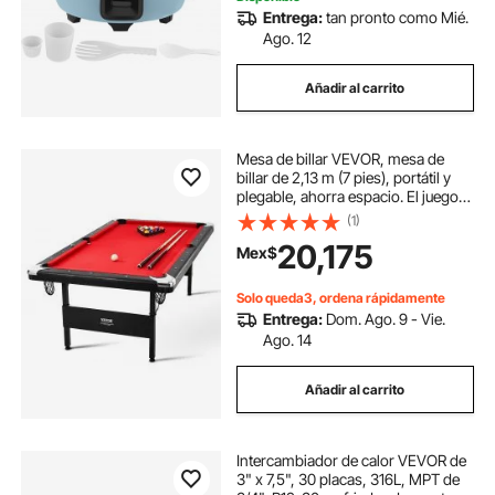
Entrega:
tan pronto como Mié.
Ago. 12
Añadir al carrito
Mesa de billar VEVOR, mesa de
billar de 2,13 m (7 pies), portátil y
plegable, ahorra espacio. El juego
incluye bolas, tacos, tizas y cepillo.
(1)
Color negro con paño rojo. Perfecta
20,175
Mex$
para la sala de juegos familiar, para
niños y adultos.
Solo queda3, ordena rápidamente
Entrega:
Dom. Ago. 9 - Vie.
Ago. 14
Añadir al carrito
Intercambiador de calor VEVOR de
3" x 7,5", 30 placas, 316L, MPT de