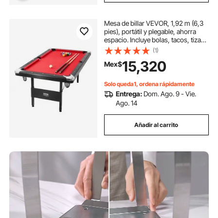
Mesa de billar VEVOR, 1,92 m (6,3
pies), portátil y plegable, ahorra
espacio. Incluye bolas, tacos, tizas
y cepillo. Color negro con paño
(1)
rojo. Ideal para la sala de juegos
15,320
Mex$
familiar, para niños y adultos.
Solo queda1, ordena rápidamente
Entrega:
Dom. Ago. 9 - Vie.
Ago. 14
Añadir al carrito