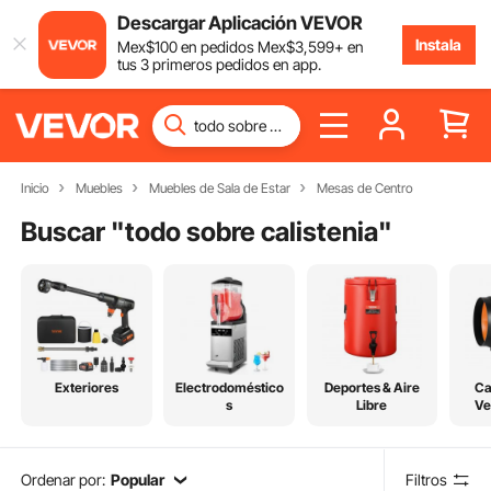
Descargar Aplicación VEVOR
Instala
Mex$
100
en pedidos
Mex$
3,599
+ en
tus 3 primeros pedidos en app.
Inicio
Muebles
Muebles de Sala de Estar
Mesas de Centro
Buscar "
todo sobre calistenia
"
Exteriores
Electrodoméstico
Deportes & Aire
Ca
s
Libre
Ve
Re
Ordenar por:
Popular
Filtros