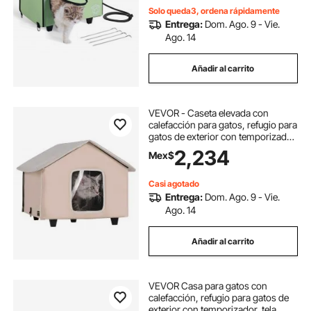
Solo queda3, ordena rápidamente
Entrega:
Dom. Ago. 9 - Vie.
Ago. 14
Añadir al carrito
VEVOR - Caseta elevada con
calefacción para gatos, refugio para
gatos de exterior con temporizador,
tela Oxford 600D, plegable, con
2,234
Mex$
almohadilla térmica para
mantenerlos cálidos y cómodos en
invierno, color marrón (medio)
Casi agotado
Entrega:
Dom. Ago. 9 - Vie.
Ago. 14
Añadir al carrito
VEVOR Casa para gatos con
calefacción, refugio para gatos de
exterior con temporizador, tela