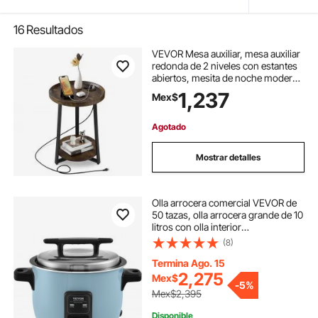
16
Resultados
VEVOR Mesa auxiliar, mesa auxiliar
redonda de 2 niveles con estantes
abiertos, mesita de noche moderna
con puerto de carga USB y CA,
1,237
Mex$
escritorio madera para sala de
estar, dormitorio, oficina, marrón
Agotado
Mostrar detalles
Olla arrocera comercial VEVOR de
50 tazas, olla arrocera grande de 10
litros con olla interior
antiadherente, cocción rápida y
(8)
mantenimiento del calor durante 24
horas, con taza y paleta para arroz,
Termina Ago. 15
para restaurante.
2,275
Mex$
-
5%
Mex$2,395
Disponible