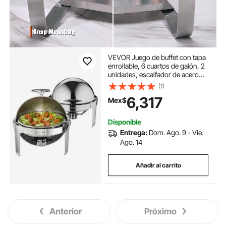
VEVOR Juego de buffet con tapa
enrollable, 6 cuartos de galón, 2
unidades, escalfador de acero
inoxidable con 2 sartenes de
(1)
tamaño completo, calentador de
6,317
Mex$
catering redondo con tapa,
soporte para bandeja de agua,
soporte para combustible, para
Disponible
al menos 5 personas cada uno
Entrega:
Dom. Ago. 9 - Vie.
Ago. 14
Añadir al carrito
Anterior
Próximo