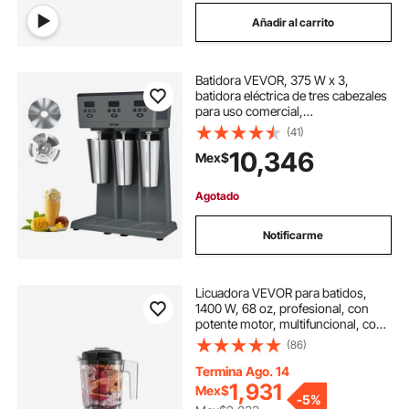
Añadir al carrito
Batidora VEVOR, 375 W x 3,
batidora eléctrica de tres cabezales
para uso comercial,
microinterruptor inteligente LED,
(41)
batidora de 3 velocidades con 3
10,346
Mex$
vasos de acero inoxidable de 820
ml.
Agotado
Notificarme
Licuadora VEVOR para batidos,
1400 W, 68 oz, profesional, con
potente motor, multifuncional, con
recipiente para triturar batidos,
(86)
zumos y zumos, ideal para la
cocina.
Termina Ago. 14
1,931
Mex$
-
5%