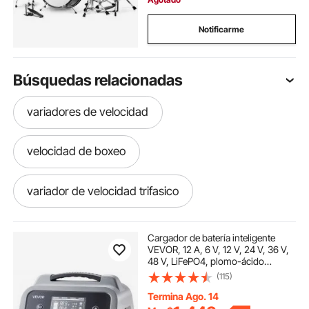
Notificarme
Búsquedas relacionadas
variadores de velocidad
velocidad de boxeo
variador de velocidad trifasico
reductores de velocidad
Cargador de batería inteligente
VEVOR, 12 A, 6 V, 12 V, 24 V, 36 V,
48 V, LiFePO4, plomo-ácido
variador de velocidad
(gel/AGM), con pantalla LCD,
(115)
mantenedor de carga lenta y
desulfatador, para coche, barco y
Termina Ago. 14
motocicleta.