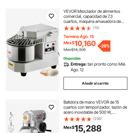
VEVOR Mezclador de alimentos
comercial, capacidad de 7.3
cuartos, máquina amasadora de
masa giratoria dual de 450 W con
(70)
tazón de acero inoxidable apto para
uso alimentario, escudo de
Termina Ago. 15
seguridad y temporizador
10,160
Mex$
-
29%
incluidos, equipo para hornear para
Mex$14,306
restaurante pizzería
Disponible
Entrega:
tan pronto como Mié.
Ago. 12
Añadir al carrito
Batidora de mano VEVOR de 15
cuartos con temporizador, tazón de
acero inoxidable de 500 W,
batidora de mano eléctrica de alta
(236)
resistencia con 3 velocidades
15,288
Mex$
ajustables (113/184/341 RPM) y
batidor de gancho para masa.