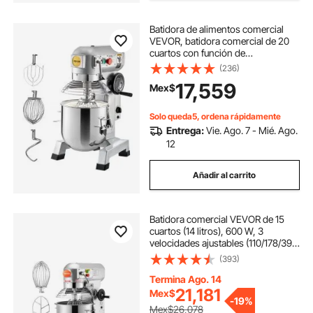
Batidora de alimentos comercial
VEVOR, batidora comercial de 20
cuartos con función de
temporizador, batidora de
(236)
alimentos eléctrica de alta
17,559
Mex$
resistencia con tazón de acero
inoxidable de 750 W con 3
velocidades ajustables 108/199/382
Solo queda5, ordena rápidamente
RPM, batidor de gancho para masa
Entrega:
Vie. Ago. 7 - Mié. Ago.
12
Añadir al carrito
Batidora comercial VEVOR de 15
cuartos (14 litros), 600 W, 3
velocidades ajustables (110/178/390
RPM), resistente, 110 V, con tazón
(393)
de acero inoxidable, ganchos para
masa, batidor de varillas. Ideal para
Termina Ago. 14
escuelas, panaderías, restaurantes
21,181
Mex$
-
19%
y pizzerías.
Mex$26,078