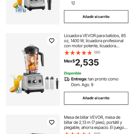
12
Añadir al carrito
Licuadora VEVOR para batidos, 85
oz, 1400 W, licuadora profesional
con motor potente, licuadora
multifuncional para procesar
(86)
alimentos con 2 tazas para batidos,
2,535
Mex$
leche y jugos, apta para la cocina.
Disponible
Entrega:
tan pronto como
Dom. Ago. 9
Añadir al carrito
Mesa de billar VEVOR, mesa de
billar de 2,13 m (7 pies), portátil y
plegable, ahorra espacio. El juego
incluye bolas, tacos, tizas y cepillo.
(59)