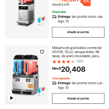
-
11%
casa, restaurantes, cafeterías y
Mex$11,978
bares.
Disponible
Entrega:
tan pronto como Jue.
Ago. 13
Añadir al carrito
Máquina de granizados comercial
VEVOR, 12Lx2, tanque doble, 96
tazas, de acero inoxidable, para
hacer batidos, margaritas y bebidas
(300)
congeladas, ideal para fiestas en
20,408
Mex$
casa, restaurantes, cafeterías y
bares.
Casi agotado
Entrega:
tan pronto como Lun.
Ago. 10
Añadir al carrito