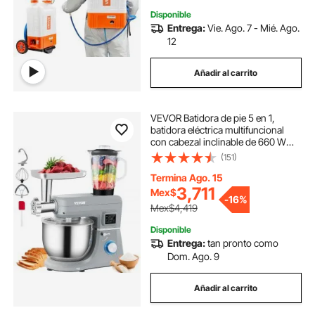
Disponible
Entrega:
Vie. Ago. 7 - Mié. Ago.
12
Añadir al carrito
VEVOR Batidora de pie 5 en 1,
batidora eléctrica multifuncional
con cabezal inclinable de 660 W
con pantalla LCD de 6 velocidades,
(151)
tazón de acero inoxidable de 7,4
cuartos, gancho para masa, batidor
Termina Ago. 15
plano, batidor, raspador, picadora
3,711
Mex$
-
16%
de carne, taza de jugo - Gris
Mex$4,419
Disponible
Entrega:
tan pronto como
Dom. Ago. 9
Añadir al carrito