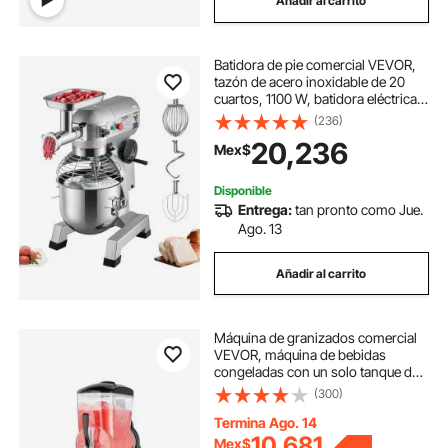
Añadir al carrito
Batidora de pie comercial VEVOR,
tazón de acero inoxidable de 20
cuartos, 1100 W, batidora eléctrica
multifuncional 2 en 1 con picadora
(236)
de carne y 3 velocidades, incluye
20,236
Mex$
gancho para masa y batidor de
varillas, ideal para panaderías y
pizzerías.
Disponible
Entrega:
tan pronto como Jue.
Ago. 13
Añadir al carrito
Máquina de granizados comercial
VEVOR, máquina de bebidas
congeladas con un solo tanque de
12 L, máquina de acero inoxidable
(300)
para preparar 48 tazas de
margaritas, batidos y bebidas
Termina Ago. 14
congeladas, ideal para fiestas en
10,681
Mex$