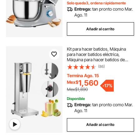
cubierta antisalpicaduras. Gris.
Solo queda3, ordena rápidamente
Entrega:
tan pronto como Mar.
Ago. 11
Añadir al carrito
Kit para hacer batidos, Máquina
para hacer batidos eléctrica,
Máquina para hacer batidos de
acero inoxidable
(86)
Termina Ago. 15
1,560
Mex$
-
17%
Mex$1,890
Disponible
Entrega:
tan pronto como Mar.
Ago. 11
Añadir al carrito