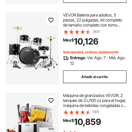
VEVOR Batería para adultos, 5
piezas, 22 pulgadas, kit completo
de tamaño completo con toms
bajos, caja, bombo de suelo, trono
(167)
ajustable, platillos, hi-hat, pedal y
10,126
Mex$
baquetas, kit de batería para
principiantes para adultos, color
negro
Solo queda4, ordena rápidamente
Entrega:
Vie. Ago. 7 - Mié. Ago.
12
Añadir al carrito
Máquina de granizados VEVOR, 2
tanques de 3 L/100 oz para el hogar,
máquina de bebidas congeladas sin
hielo, máquina para margaritas con
(191)
autolimpieza, para margaritas
10,859
Mex$
congeladas, frappés, batidos y
más.