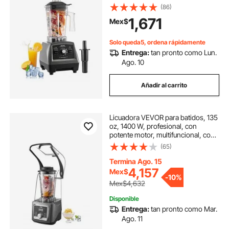
(86)
1,671
Mex$
Solo queda5, ordena rápidamente
Entrega:
tan pronto como Lun.
Ago. 10
Añadir al carrito
Licuadora VEVOR para batidos, 135
oz, 1400 W, profesional, con
potente motor, multifuncional, con
tapa antirruido para batidos, zumos
(65)
y zumos, ideal para la cocina.
Termina Ago. 15
4,157
Mex$
-
10%
Mex$4,632
Disponible
Entrega:
tan pronto como Mar.
Ago. 11