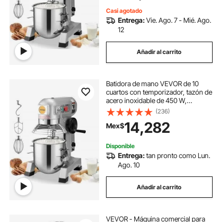
Casi agotado
Entrega:
Vie. Ago. 7 - Mié. Ago.
12
Añadir al carrito
Batidora de mano VEVOR de 10
cuartos con temporizador, tazón de
acero inoxidable de 450 W,
batidora de mano eléctrica de alta
(236)
resistencia con 3 velocidades
14,282
Mex$
ajustables (113/184/341 RPM) y
batidor de gancho para masa.
Disponible
Entrega:
tan pronto como Lun.
Ago. 10
Añadir al carrito
VEVOR - Máquina comercial para