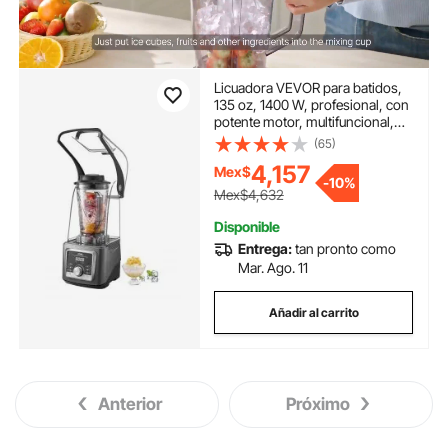
Licuadora VEVOR para batidos,
135 oz, 1400 W, profesional, con
potente motor, multifuncional,
con tapa antirruido para batidos,
(65)
zumos y zumos, ideal para la
4,157
Mex$
cocina.
-
10%
Mex$4,632
Disponible
Entrega:
tan pronto como
Mar. Ago. 11
Añadir al carrito
Anterior
Próximo