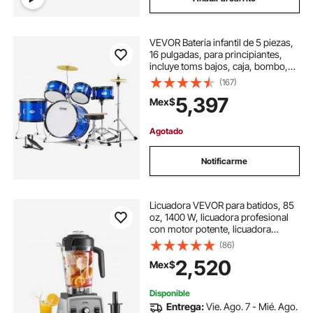
como usar una batidora eléctrica
VEVOR Batería infantil de 5 piezas,
16 pulgadas, para principiantes,
incluye toms bajos, caja, bombo,
trono ajustable, platillo, pedal Hi-
(167)
Hat y dos pares de baquetas. Ideal
5,397
Mex$
para principiantes, color azul.
Agotado
Notificarme
Licuadora VEVOR para batidos, 85
oz, 1400 W, licuadora profesional
con motor potente, licuadora
multifuncional para procesar
(86)
alimentos, batidos y jugos, ideal
2,520
Mex$
para la cocina.
Disponible
Entrega:
Vie. Ago. 7 - Mié. Ago.