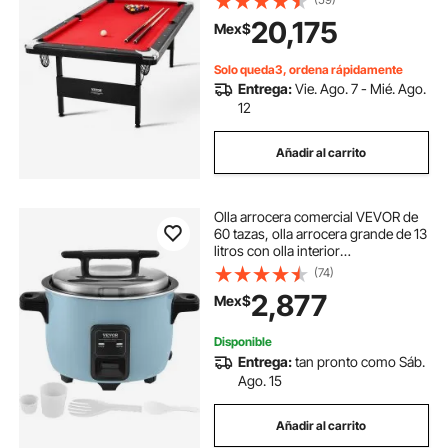
Color negro con paño rojo. Perfecta
20,175
Mex$
para la sala de juegos familiar, para
niños y adultos.
Solo queda3, ordena rápidamente
Entrega:
Vie. Ago. 7 - Mié. Ago.
12
Añadir al carrito
Olla arrocera comercial VEVOR de
60 tazas, olla arrocera grande de 13
litros con olla interior
antiadherente, cocción rápida y
(74)
mantenimiento del calor durante 24
2,877
Mex$
horas, con taza y paleta para arroz,
para restaurante.
Disponible
Entrega:
tan pronto como Sáb.
Ago. 15
Añadir al carrito