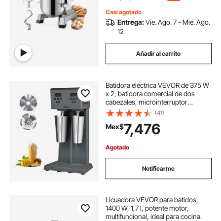
Casi agotado
Entrega:
Vie. Ago. 7 - Mié. Ago.
12
Añadir al carrito
Batidora eléctrica VEVOR de 375 W
x 2, batidora comercial de dos
cabezales, microinterruptor
inteligente LED, batidora de 3
(41)
velocidades con 2 vasos de acero
7,476
Mex$
inoxidable de 820 ml
Agotado
Notificarme
Licuadora VEVOR para batidos,
1400 W, 1,7 l, potente motor,
multifuncional, ideal para cocina.