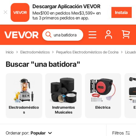
Descargar Aplicación VEVOR
Instala
Mex$
100
en pedidos
Mex$
3,599
+ en
tus 3 primeros pedidos en app.
Inicio
Electrodomésticos
Pequeños Electrodomésticos de Cocina
Licuad
Buscar "
una batidora
"
Electrodoméstico
Instrumentos
Eléctrica
E
s
Musicales
Ordenar por:
Popular
Filtros