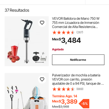
37
Resultados
VEVOR Batidora de Mano 750 W
755 mm Licuadora de Inmersión
Comercial de Alta Resistencia
Velocidad Variable Hoja de Acero
(267)
Inoxidable Batidora Portátil Versátil
3,484
Mex$
para Sopa Batido Puré Comida para
Bebés
Agotado
Notificarme
Pulverizador de mochila a batería
VEVOR con carrito, presión
ajustable de 0 a 94 PSI, tanque de 4
galones con ruedas, 8 boquillas y 2
(669)
lanzas, batería de 12 V y 7,2 Ah,
tapa de boca ancha para
Termina Ago. 14
deshierbar, pulverizar y limpiar.
3,389
Mex$
-
5%
Mex$3,568