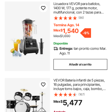
Licuadora VEVOR para batidos,
1400 W, 177 g, potente motor,
multifuncional, con 2 tazas para
batidos, zumos y zumos. Ideal para
(86)
la cocina.
Termina Ago. 14
1,540
Mex$
-
9%
Mex$1,690
Disponible
Entrega:
tan pronto como Mar.
Ago. 11
Añadir al carrito
VEVOR Batería infantil de 5 piezas,
16 pulgadas, para principiantes,
incluye toms bajos, caja, bombo,
trono ajustable, platillo, pedal hi-hat
(167)
y dos pares de baquetas. Kit de
5,477
Mex$
batería para principiantes, color
negro.
Agotado