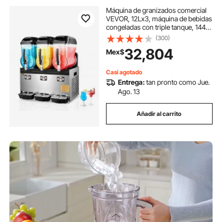
Máquina de granizados comercial
VEVOR, 12Lx3, máquina de bebidas
congeladas con triple tanque, 144
tazas, de acero inoxidable, para
(300)
batidos de margarita, ideal para
32,804
Mex$
fiestas en casa, restaurantes,
cafeterías y bares.
Casi agotado
Entrega:
tan pronto como Jue.
Ago. 13
Añadir al carrito