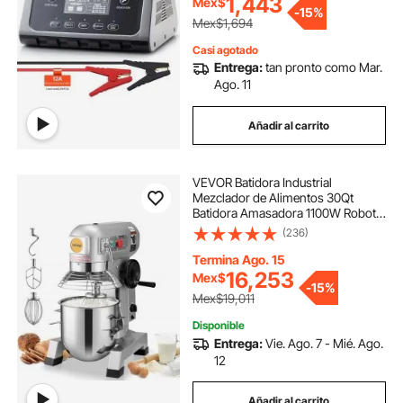
licuadora de una velocidad
1,443
Mex$
-
15%
Mex$1,694
saco de velocidad boxeo
Casi agotado
Entrega:
tan pronto como Mar.
Ago. 11
licuadora velocidades
tope para velocidad
Añadir al carrito
pulidoras de velocidades
VEVOR Batidora Industrial
Mezclador de Alimentos 30Qt
reductor de velocidad caucho
Batidora Amasadora 1100W Robot
de Cocina Mezcladora Amasadora
(236)
90 kg Velocidades
pelota de velocidad boxeo
Termina Ago. 15
16,253
Mex$
-
15%
Mex$19,011
topes de velocidad
Disponible
Entrega:
Vie. Ago. 7 - Mié. Ago.
pulidora de baja velocidad
12
Añadir al carrito