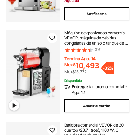
Agotado
Notificarme
Máquina de granizados comercial
VEVOR, máquina de bebidas
congeladas de un solo tanque de 3
L, máquina de acero inoxidable
(116)
para preparar 12 tazas de
margaritas, batidos y bebidas
Termina Ago. 14
congeladas, ideal para fiestas en
10,493
Mex$
-
32%
casa, restaurantes, cafeterías y
Mex$15,372
bares.
Disponible
Entrega:
tan pronto como Mié.
Ago. 12
Añadir al carrito
Batidora comercial VEVOR de 30
cuartos (28.7 litros), 1100 W, 3