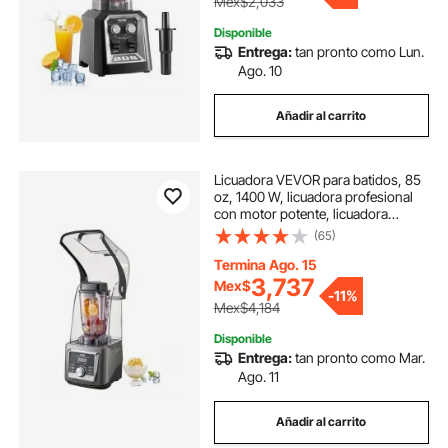
Mex$2,033
Disponible
Entrega:
tan pronto como Lun.
Ago. 10
Añadir al carrito
Licuadora VEVOR para batidos, 85
oz, 1400 W, licuadora profesional
con motor potente, licuadora
multifuncional para procesar
(65)
alimentos con cubierta antirruido
para batidos, zumos y leche, apta
Termina Ago. 15
para cocina.
3,737
Mex$
-
11%
Mex$4,184
Disponible
Entrega:
tan pronto como Mar.
Ago. 11
Añadir al carrito