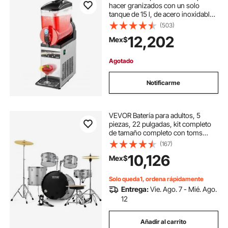
hacer granizados con un solo
tanque de 15 l, de acero inoxidable,
para 60 tazas de batidos de
(503)
margarita, ideal para fiestas en
12,202
Mex$
casa, restaurantes, cafeterías y
bares.
Agotado
Notificarme
VEVOR Batería para adultos, 5
piezas, 22 pulgadas, kit completo
de tamaño completo con toms
bajos, caja, bombo de suelo, trono
(167)
ajustable, platillos, hi-hat, pedal y
10,126
Mex$
baquetas, kit de batería para
principiantes para adultos, color
plateado
Solo queda1, ordena rápidamente
Entrega:
Vie. Ago. 7 - Mié. Ago.
12
Añadir al carrito