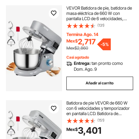
VEVOR Batidora de pie, batidora de
masa eléctrica de 660 W con
pantalla LCD de 6 velocidades,
batidora de alimentos con cabezal
(131)
inclinable con tazón de acero
inoxidable de 5,8 cuartos, gancho
Termina Ago. 14
para masa, batidor plano, batidor,
2,717
Mex$
-
5%
raspador, cubierta a prueba de
Mex$2,860
salpicaduras - Gris
Casi agotado
Entrega:
tan pronto como
Dom. Ago. 9
Añadir al carrito
Batidora de pie VEVOR de 660 W
con 6 velocidades y temporizador
en pantalla LCD. Batidora de
cabezal inclinable con recipiente de
(151)
acero inoxidable de 7,4 cuartos de
3,401
Mex$
galón, gancho para masa, batidor
plano, varilla de batidor, raspador y