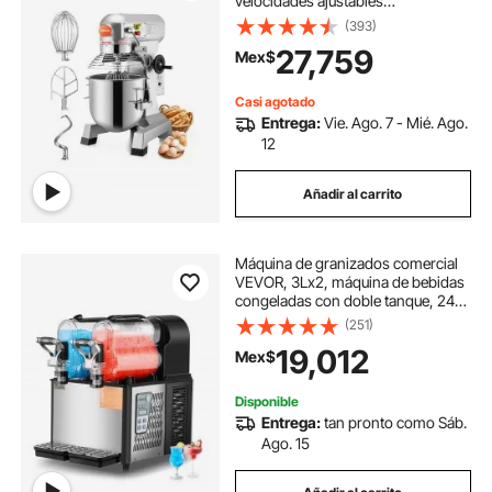
velocidades ajustables
(105/180/408 RPM), resistente, 110
(393)
V, con tazón de acero inoxidable,
27,759
Mex$
ganchos para masa y batidor de
varillas. Ideal para escuelas,
panaderías, restaurantes y
Casi agotado
pizzerías.
Entrega:
Vie. Ago. 7 - Mié. Ago.
12
Añadir al carrito
Máquina de granizados comercial
VEVOR, 3Lx2, máquina de bebidas
congeladas con doble tanque, 24
tazas de acero inoxidable para
(251)
hacer margaritas, batidos y bebidas
19,012
Mex$
congeladas, ideal para fiestas en
casa, restaurantes, cafeterías y
bares.
Disponible
Entrega:
tan pronto como Sáb.
Ago. 15