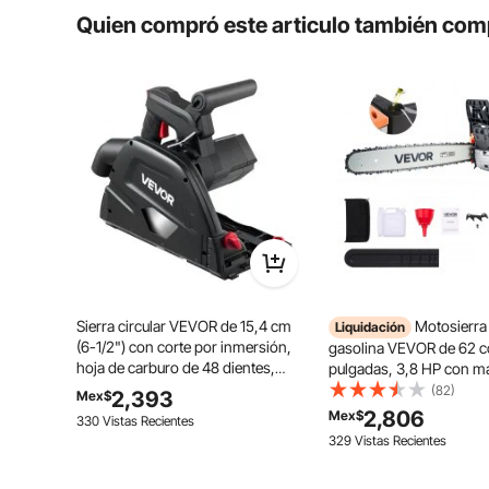
Quien compró este articulo también com
Logre cortes biselados precisos de 0° a 45° hacia la 
ángulo ideal para sus necesidades de corte. Esta s
mientras que el sistema de bloqueo agrega estabilid
resultados consis
Sierra circular VEVOR de 15,4 cm
Motosierra
Liquidación
(6-1/2") con corte por inmersión,
gasolina VEVOR de 62 c
hoja de carburo de 48 dientes,
pulgadas, 3,8 HP con 
ajuste de ángulo de 0 a 45°,
antideslizante, con dobl
(82)
2,393
Mex$
profundidad de corte de 5,5 cm
de combustible, ideal pa
2,806
Mex$
330 Vistas Recientes
(2,16"), para madera y plástico (riel
madera, podar árboles y
329 Vistas Recientes
guía no incluido), color negro
terrenos.