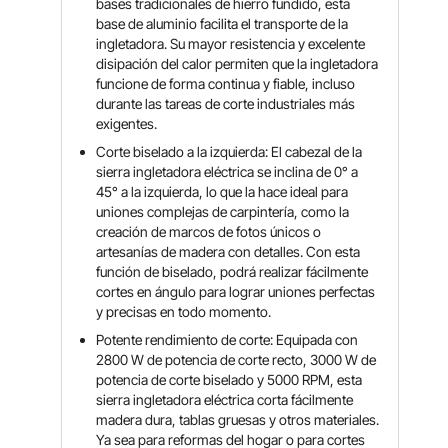
bases tradicionales de hierro fundido, esta
base de aluminio facilita el transporte de la
ingletadora. Su mayor resistencia y excelente
disipación del calor permiten que la ingletadora
funcione de forma continua y fiable, incluso
durante las tareas de corte industriales más
exigentes.
Corte biselado a la izquierda: El cabezal de la
sierra ingletadora eléctrica se inclina de 0° a
45° a la izquierda, lo que la hace ideal para
uniones complejas de carpintería, como la
creación de marcos de fotos únicos o
artesanías de madera con detalles. Con esta
función de biselado, podrá realizar fácilmente
cortes en ángulo para lograr uniones perfectas
y precisas en todo momento.
Potente rendimiento de corte: Equipada con
2800 W de potencia de corte recto, 3000 W de
potencia de corte biselado y 5000 RPM, esta
sierra ingletadora eléctrica corta fácilmente
madera dura, tablas gruesas y otros materiales.
Ya sea para reformas del hogar o para cortes