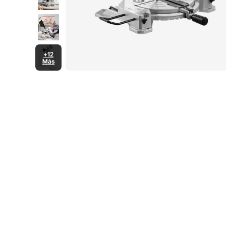
+12
Más