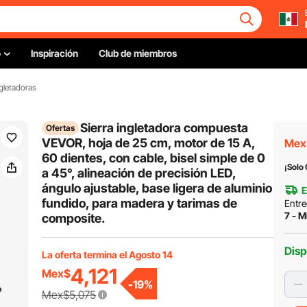
o
Inspiración
Club de miembros
ngletadoras
Sierra ingletadora compuesta
Ofertas
VEVOR, hoja de 25 cm, motor de 15 A,
Mex
60 dientes, con cable, bisel simple de 0
¡Solo
a 45°, alineación de precisión LED,
ángulo ajustable, base ligera de aluminio
E
fundido, para madera y tarimas de
Entre
7 - M
composite.
Disp
La oferta termina el Agosto 14
4,121
Mex$
-
19
%
Mex$5,075