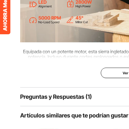
Dimensiones del producto (largo x
22,44 x 18,11 
ancho x alto)
Equipada con un potente motor, esta sierra ingletad
potencia. Incluso durante cortes prolongados o exi
también cuenta con doble aislamiento para mayor seg
Ver
Preguntas y Respuestas (1)
1
Preguntas
Artículos similares que te podrían gustar