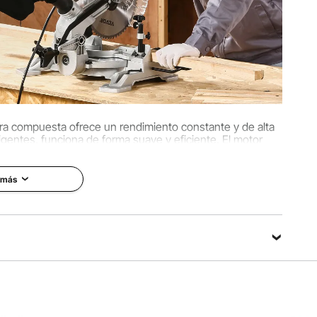
x 20,47 pulgadas / 570 x 460 x 520 mm
ora compuesta ofrece un rendimiento constante y de alta
gentes, funciona de forma suave y eficiente. El motor
uridad, evitando eficazmente las descargas eléctricas.
 más
Haz una pregunta
Ordenado por：
Preguntas destacadas