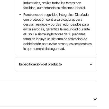
industriales, realiza todas las tareas con
facilidad, aumentando su eficiencia laboral.
Funciones de seguridad integrales: Diseñada
con protección contra salpicaduras para
desviar residuos y bordes redondeados para
evitar rayones, garantiza la seguridad durante
el uso. La sierra ingletadora de 10 pulgadas
también incluye un sistema de activación de
doble botón para evitar arranques accidentales,
lo que aumenta la seguridad.
Especificación del producto
Número
de
Corte
Corte
modelo
recto
biselado
del
Potencia
Potencia
artículo
nominal
nominal
J1G-
2800 W
3000 W
ZP32-255