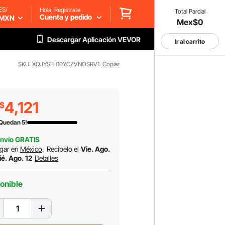
ES/
Hola, Regístrate
Total Parcial
Cuenta y pedido
MXN
Mex$0
Descargar Aplicación VEVOR
Ir al carrito
SKU: XQJYSFH10YCZVNOSRV1
Copiar
4,121
$
 Quedan 5!
nvío GRATIS
gar en
México
.
Recíbelo el
Vie. Ago.
ié. Ago. 12
Detalles
onible