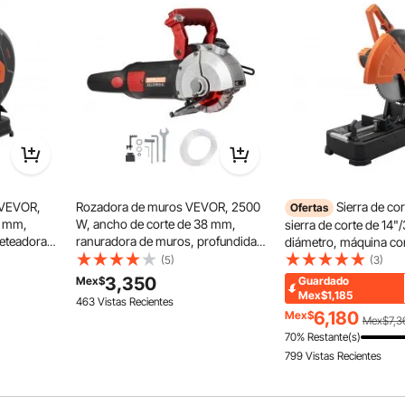
to
na está diseñada exclusivamente para madera. Cortar metal con
superficie del material durante el uso, lo que hace que el
ierra ingletadora mejora considerablemente la precisión de
 preciso, ahorrándole tiempo y esfuerzo.
a VEVOR,
Rozadora de muros VEVOR, 2500
Sierra de co
Ofertas
5 mm,
W, ancho de corte de 38 mm,
sierra de corte de 14
eteadora
ranuradora de muros, profundidad
diámetro, máquina co
0 a 45°
de corte de 34 mm, con 5 hojas de
acero de 2800 W, 120
(5)
(3)
 varillas de
sierra de 11,4 cm de diámetro,
de corte en seco ajust
3,350
Mex$
Guardado
io.
6300 r/min, conformado único sin
45°, sierra ingletadora
Mex$1,185
463 Vistas Recientes
polvo.
metal, sierra de corte 
6,180
Mex$
Mex$7,3
acero/barra de
70% Restante(s)
refuerzo/hierro/alumin
799 Vistas Recientes