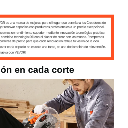
5
Diámetro
Número
de la hoja
Velocidad
de
10
sin carga
dientes
pulgadas /
5000 RPM
60 dientes
255 mm
Ver todas las especificaciones
 255 mm
ión en cada corte
do
g